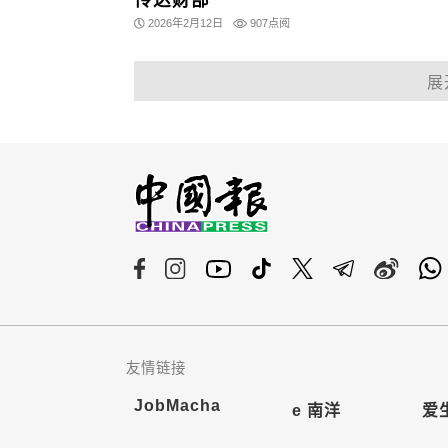
传达财部
2026年2月12日
907点阅
展
友情链接
JobMacha
e 南洋
爱