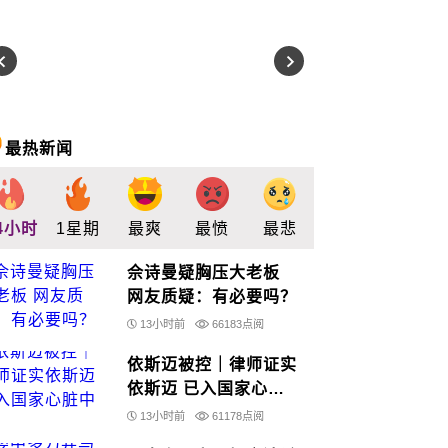
最热新闻
4小时
1星期
最爽
最愤
最悲
最惊
支持
佘诗曼疑胸压大老板
网友质疑：有必要吗？
13小时前
66183点阅
依斯迈被控｜律师证实
依斯迈 已入国家心脏
中心
13小时前
61178点阅