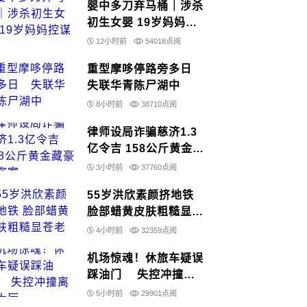
婴中多刀弃马桶｜涉杀
初生女婴 19岁妈妈控
谋杀
12小时前
54018点阅
重型摩哆停路旁多日
失联华青陈尸湖中
8小时前
38710点阅
律师设局诈骗慈济1.3
亿令吉 158公斤黄金藏
豪宅密室
3小时前
37760点阅
55岁洪欣素颜挤地铁
脸部蜡黄皮肤粗糙显苍
老
4小时前
32359点阅
机场惊魂！休旅车疑误
踩油门 失控冲撞离
境大厅
5小时前
29901点阅