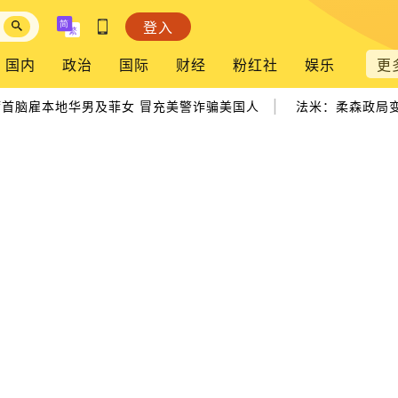
登入
国内
政治
国际
财经
粉红社
娱乐
更
|
首脑雇本地华男及菲女 冒充美警诈骗美国人
法米：柔森政局变