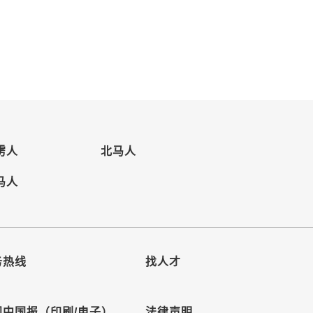
雳人
北马人
马人
务热线
找人才
阅中国报（印刷/电子）
法律声明