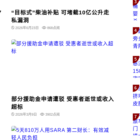
3
7
“目标式”柴油补贴 可堵截10亿公升走
私漏洞
2026年6月23日
868点阅
4
5
6
部分援助金申请遭驳 受惠者逝世或收入
超标
2026年3月9日
3902点阅
7