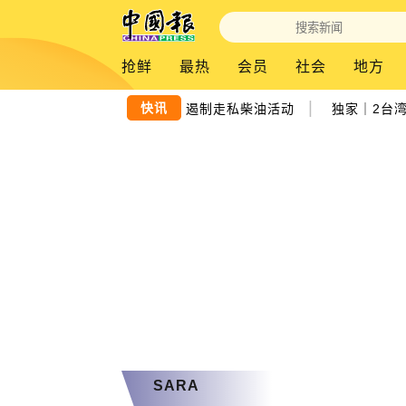
抢鲜
最热
会员
社会
地方
|
快讯
警认同昌明柴油补贴计划 有效遏制走私柴油活动
独家｜2台湾
SARA