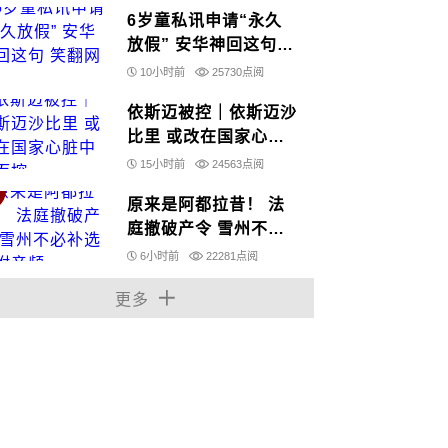
6岁童私讯申请“永久
放假” 安华神回这句
笑翻网民
10小时前
25730点阅
依斯迈被控｜依斯迈沙
比里 或改在国家心脏
中心面控
15小时前
24563点阅
原来是阿都拉昔！ 法
庭撤破产令 雪州不必
补选｜附音频
6小时前
22281点阅
更多