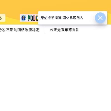
泰幼虎学捕猎 闯休息区吃人
多
|
化 不影响团结政府稳定
公正党宣布努鲁暂休假 赛夫丁暂代署