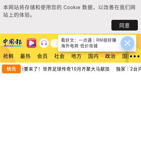
本网站将存储和使用您的
Cookie 数据
，以改善在我们网
站上的体验。
同意
看好文：一点通｜RM很好赚
登入
海外电商 低价攻城
抢鲜
最热
会员
社会
地方
国内
政治
国际
奥温、基斯要来了！世界足球传奇10月齐聚大马献技
快讯
独家｜2台