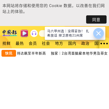
本网站将存储和使用您的
Cookie 数据
，以改善在我们网
站上的体验。
同意
马六甲州选｜没得妥协！ 扎
登入
希放话 捍卫原有21州席
抢鲜
最热
会员
社会
地方
国内
政治
国际
T大单推动 特达飙至半年新高
快讯
独家｜2台湾首脑雇本地华男及菲女 