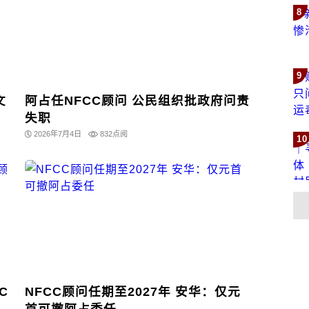
8
9
文
阿占任NFCC顾问 公民组织批政府问责
失职
2026年7月4日
832点阅
10
C
NFCC顾问任期至2027年 安华：仅元