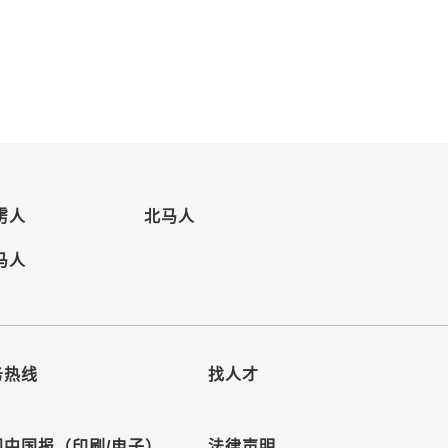
雳人
北马人
马人
务热线
找人才
阅中国报（印刷/电子）
法律声明