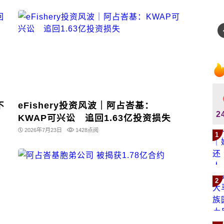
不
eFishery投资风波｜阿占峇基：
2
KWAP可兴讼 追回1.63亿投资损失
2026年7月23日
1428点阅
1
2