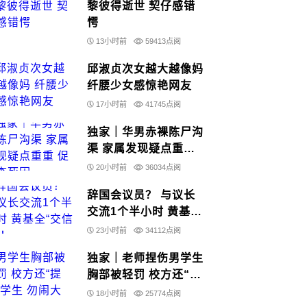
黎彼得逝世 契仔感错
愕
13小时前
59413点阅
邱淑贞次女越大越像妈
纤腰少女感惊艳网友
17小时前
41745点阅
独家｜华男赤裸陈尸沟
渠 家属发现疑点重重
促警查死因
20小时前
36034点阅
辞国会议员？ 与议长
交流1个半小时 黄基全
“交信了”！
23小时前
34112点阅
独家｜老师捏伤男学生
胸部被轻罚 校方还“提
醒”学生 勿闹大“家丑”
18小时前
25774点阅