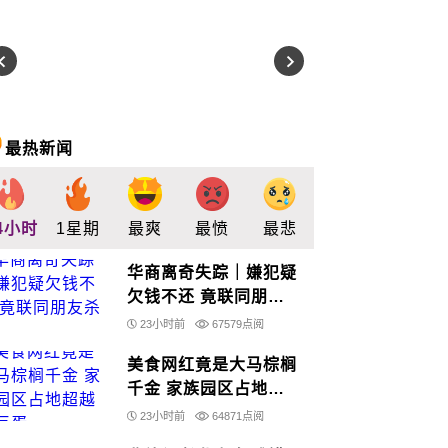
最热新闻
4小时
1星期
最爽
最愤
最悲
最惊
支持
华商离奇失踪｜嫌犯疑
欠钱不还 竟联同朋友
杀人
23小时前
67579点阅
美食网红竟是大马棕榈
千金 家族园区占地超
越大巨蛋
23小时前
64871点阅