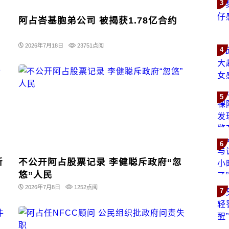
3
阿占峇基胞弟公司 被揭获1.78亿合约
2026年7月18日
23751点阅
4
5
6
新
不公开阿占股票记录 李健聪斥政府“忽
悠”人民
2026年7月8日
1252点阅
7