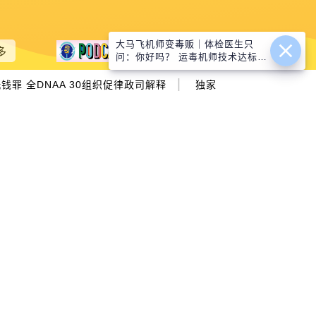
大马飞机师变毒贩｜体检医生只
多
问：你好吗？ 运毒机师技术达标没
被质疑
|
钱罪 全DNAA 30组织促律政司解释
独家｜独居华妇遭匪闯屋