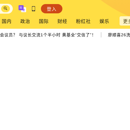
登入
国内
政治
国际
财经
粉红社
娱乐
更
|
会议员？ 与议长交流1个半小时 黄基全“交信了”！
廖顺喜26洗