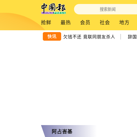
抢鲜
最热
会员
社会
地方
|
快讯
华商离奇失踪｜嫌犯疑欠钱不还 竟联同朋友杀人
辞国
阿占峇基