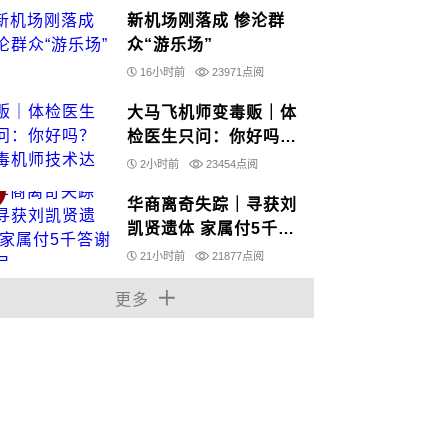
新机场刚落成 惨沦群
众“游乐场”
16小时前
23971点阅
大马飞机师变毒贩｜体
检医生只问：你好吗？
运毒机师技术达标没被
2小时前
23454点阅
质疑
华商离奇失踪｜寻获刘
凯贤遗体 家属付5千答
谢村民
21小时前
21877点阅
更多