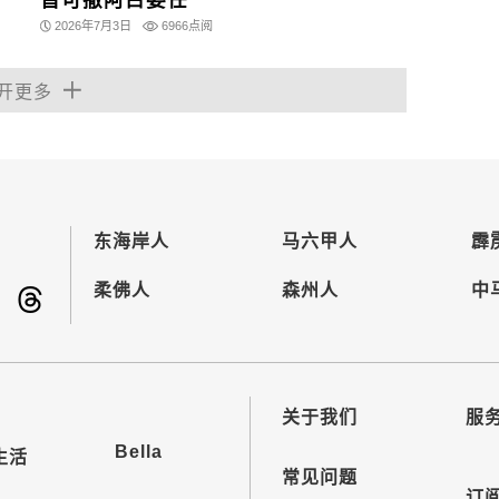
首可撤阿占委任
2026年7月3日
6966点阅
开更多
东海岸人
马六甲人
霹
柔佛人
森州人
中
关于我们
服
Bella
生活
常见问题
订