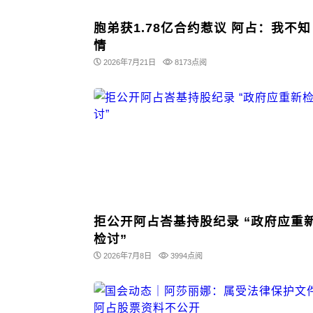
胞弟获1.78亿合约惹议 阿占：我不知
情
2026年7月21日
8173点阅
拒公开阿占峇基持股纪录 “政府应重
检讨”
2026年7月8日
3994点阅