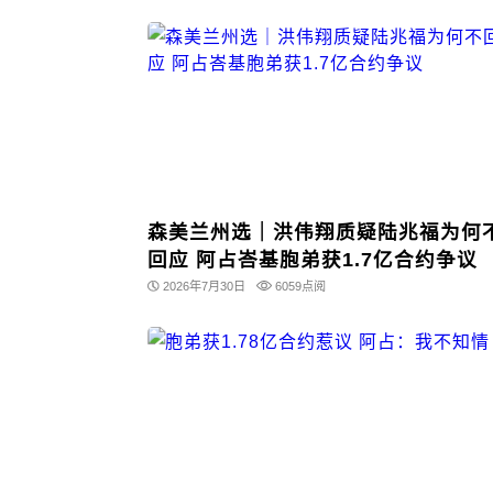
森美兰州选｜洪伟翔质疑陆兆福为何
回应 阿占峇基胞弟获1.7亿合约争议
2026年7月30日
6059点阅