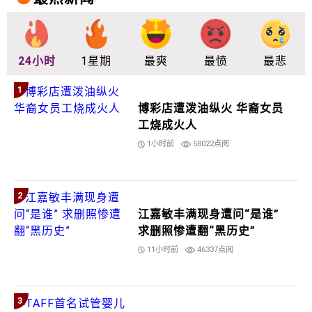
24小时
1星期
最爽
最愤
最悲
1
博彩店遭泼油纵火 华裔女员
工烧成火人
1小时前
58022点阅
2
江嘉敏丰满现身遭问“是谁”
求删照惨遭翻“黑历史”
11小时前
46337点阅
3