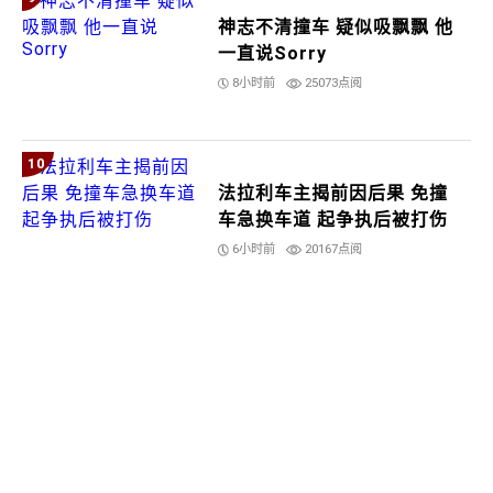
神志不清撞车 疑似吸飘飘 他
一直说Sorry
8小时前
25073点阅
10
法拉利车主揭前因后果 免撞
车急换车道 起争执后被打伤
6小时前
20167点阅
更多