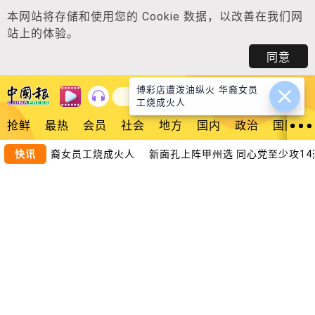
本网站将存储和使用您的
Cookie 数据
，以改善在我们网
站上的体验。
同意
博彩店遭泼油纵火 华裔女员
登入
工烧成火人
抢鲜
最热
会员
社会
地方
国内
政治
国际
油纵火 华裔女员工烧成火人
快讯
新面孔上阵甲州选 同心党至少攻14选