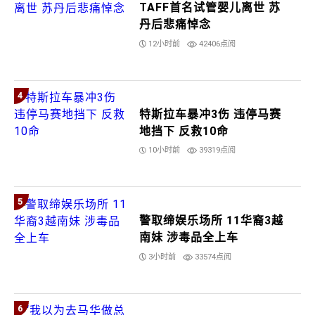
TAFF首名试管婴儿离世 苏
丹后悲痛悼念
12小时前
42406点阅
4
特斯拉车暴冲3伤 违停马赛
地挡下 反救10命
10小时前
39319点阅
5
警取缔娱乐场所 11华裔3越
南妹 涉毒品全上车
3小时前
33574点阅
6