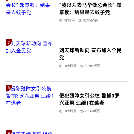
“我以为去马华做总会长” 邓
章钦：结果是去蚊子党
7小时前
32404点阅
7
刘天球新动向 宣布加入全民
党
10小时前
30704点阅
8
侵犯残障女引公愤 警捕3罗
兴亚男 追缉1在逃者
10小时前
29560点阅
9