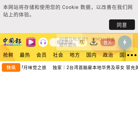
本网站将存储和使用您的
Cookie 数据
，以改善在我们网
站上的体验。
同意
40度只吹风扇？ WHO：只会
登入
越吹越热
抢鲜
最热
会员
社会
地方
国内
政治
国际
道府县 27月味觉之旅
快讯
独家｜2台湾首脑雇本地华男及菲女 冒充美