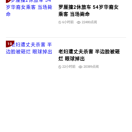
罗厘撞2休旅车 54岁华裔女
乘客 当场毙命
6小时前
22480点阅
10
老妇遭丈夫杀害 半边脸被砸
烂 眼球掉出
22小时前
20389点阅
更多