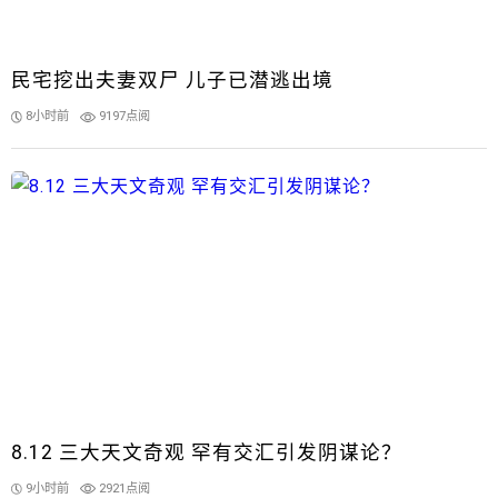
民宅挖出夫妻双尸 儿子已潜逃出境
8小时前
9197点阅
8.12 三大天文奇观 罕有交汇引发阴谋论？
9小时前
2921点阅