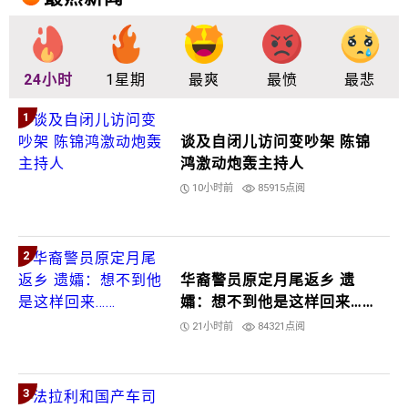
24小时
1星期
最爽
最愤
最悲
1
谈及自闭儿访问变吵架 陈锦
鸿激动炮轰主持人
10小时前
85915点阅
2
华裔警员原定月尾返乡 遗
孀：想不到他是这样回来……
21小时前
84321点阅
3