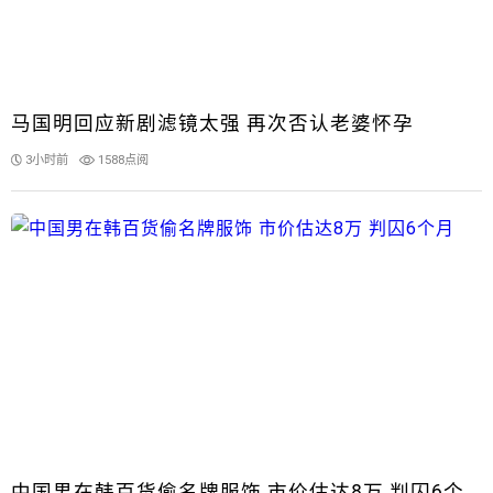
马国明回应新剧滤镜太强 再次否认老婆怀孕
3小时前
1588点阅
中国男在韩百货偷名牌服饰 市价估达8万 判囚6个