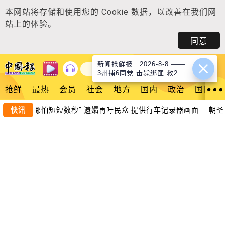
本网站将存储和使用您的
Cookie 数据
，以改善在我们网
站上的体验。
同意
新闻抢鲜报｜2026-8-8 ——
登入
3州捕6同党 击毙绑匪 救2肉
票 ● 关卡无人认领行李箱 惊
抢鲜
最热
会员
社会
地方
国内
政治
国际
动警方来“拆弹”
失踪｜“哪怕短短数秒” 遗孀再吁民众 提供行车记录器画面
快讯
朝圣基