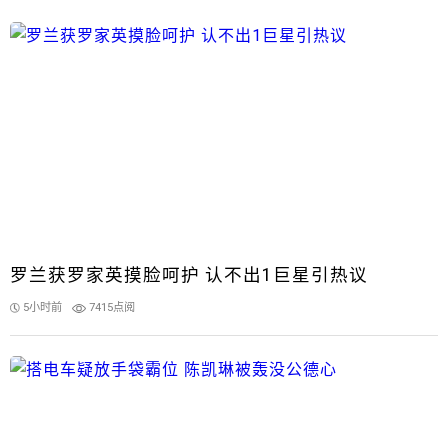
罗兰获罗家英摸脸呵护 认不出1巨星引热议
5小时前
7415点阅