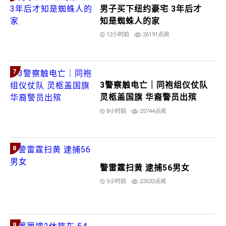
男子买下纽约豪宅 3年后才
知是蜘蛛人的家
12小时前
26191点阅
7
3警察触电亡｜同袍组仪仗队
灵柩盖国旗 华裔警员出殡
8小时前
25744点阅
8
警雷霆扫黄 逮捕56男女
5小时前
23532点阅
9