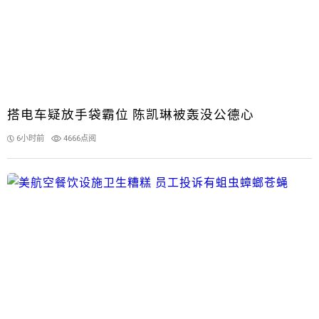
搭电车疑放手袋霸位 陈凯琳被轰没公德心
6小时前
4666点阅