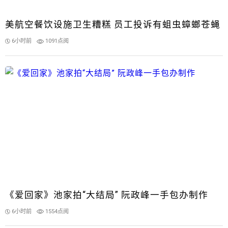
美航空餐饮设施卫生糟糕 员工投诉有蛆虫蟑螂苍蝇
6小时前
1091点阅
《爱回家》池家拍“大结局” 阮政峰一手包办制作
6小时前
1554点阅