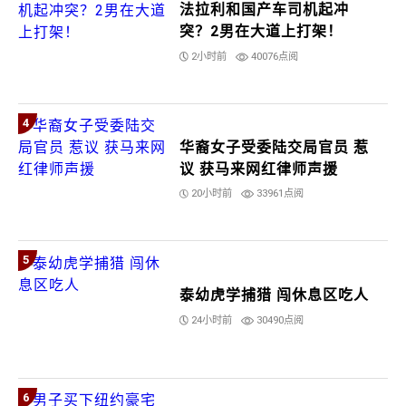
法拉利和国产车司机起冲
突？2男在大道上打架！
2小时前
40076点阅
4
华裔女子受委陆交局官员 惹
议 获马来网红律师声援
20小时前
33961点阅
5
泰幼虎学捕猎 闯休息区吃人
24小时前
30490点阅
6