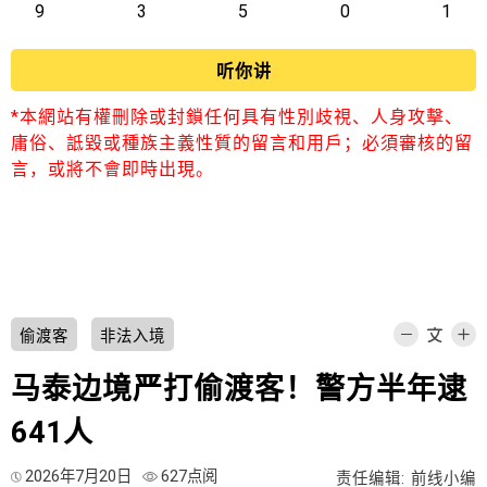
9
3
5
0
1
听你讲
*本網站有權刪除或封鎖任何具有性別歧視、人身攻擊、
庸俗、詆毀或種族主義性質的留言和用戶；必須審核的留
言，或將不會即時出現。
偷渡客
非法入境
马泰边境严打偷渡客！警方半年逮
641人
2026年7月20日
627点阅
责任编辑: 前线小编