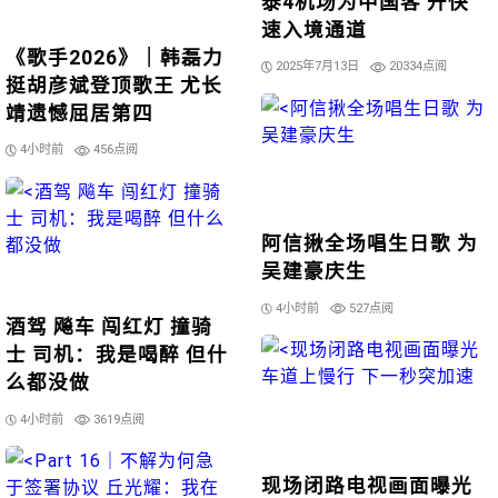
泰4机场为中国客 开快
速入境通道
《歌手2026》｜韩磊力
2025年7月13日
20334点阅
挺胡彦斌登顶歌王 尤长
靖遗憾屈居第四
4小时前
456点阅
阿信揪全场唱生日歌 为
吴建豪庆生
4小时前
527点阅
酒驾 飚车 闯红灯 撞骑
士 司机：我是喝醉 但什
么都没做
4小时前
3619点阅
现场闭路电视画面曝光