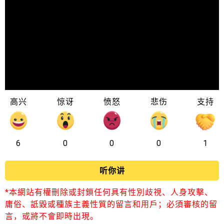
高兴
惊讶
愤怒
悲伤
支持
6
0
0
0
1
听你讲
*本網站有權刪除或封鎖任何具有性別歧視、人身攻擊、
庸俗、詆毀或種族主義性質的留言和用戶；必須審核的留
言，或將不會即時出現。