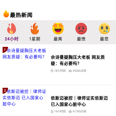
最热新闻
24小时
1星期
最爽
最愤
最悲
1
佘诗曼疑胸压大老板 网友质
疑：有必要吗？
18小时前
69266点阅
2
依斯迈被控｜律师证实依斯迈
已入国家心脏中心
19小时前
61783点阅