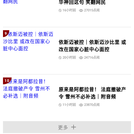
华神回这句 笑翻网民
16小时前
27015点阅
9
依斯迈被控｜依斯迈沙比里 或
改在国家心脏中心面控
20小时前
24716点阅
10
原来是阿都拉昔！ 法庭撤破产
令 雪州不必补选｜附音频
11小时前
23870点阅
更多