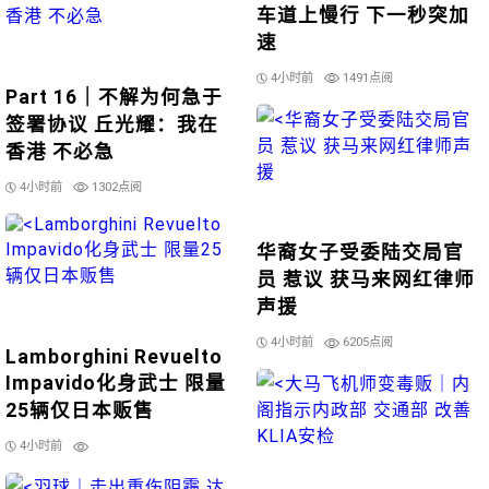
车道上慢行 下一秒突加
速
4小时前
1491点阅
Part 16｜不解为何急于
签署协议 丘光耀：我在
香港 不必急
4小时前
1302点阅
华裔女子受委陆交局官
员 惹议 获马来网红律师
声援
4小时前
6205点阅
Lamborghini Revuelto
Impavido化身武士 限量
25辆仅日本贩售
4小时前