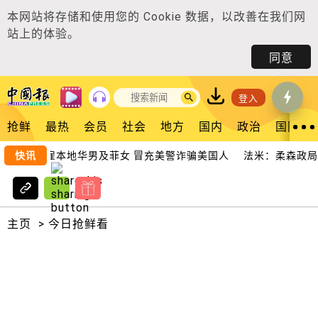
本网站将存储和使用您的
Cookie 数据
，以改善在我们网
站上的体验。
同意
登入
抢鲜
最热
会员
社会
地方
国内
政治
国际
台湾首脑雇本地华男及菲女 冒充美警诈骗美国人
快讯
法米：柔森政局变
主页
>
今日抢鲜看