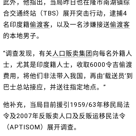
此外，他指出，当局昨日也在隆市南湖镇综
合交通终站（TBS）展开突击行动，逮捕4
名印度籍
偷渡客
，以及一名涉嫌接送
偷渡客
的本地男子。
“调查发现，有关
人口贩卖集团
向每名外籍人
士，尤其是印度籍人士，收取6000令吉偷渡
费用，将他们非法带入我国，再由‘载送员’到
巴士总站接应，并送往指定地点。”
他补充，当局目前援引1959/63年移民局法
令及2007年反贩卖人口及反贩运移民法令
（APTISOM）展开调查。