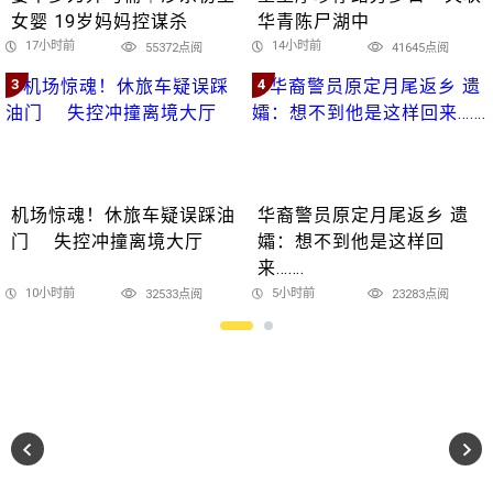
女婴 19岁妈妈控谋杀
华青陈尸湖中
17小时前
14小时前
55372点阅
41645点阅
3
4
机场惊魂！休旅车疑误踩油
华裔警员原定月尾返乡 遗
门 失控冲撞离境大厅
孀：想不到他是这样回
来…….
10小时前
5小时前
32533点阅
23283点阅