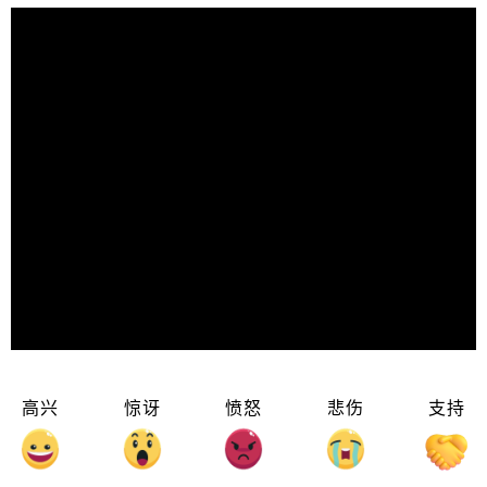
高兴
惊讶
愤怒
悲伤
支持