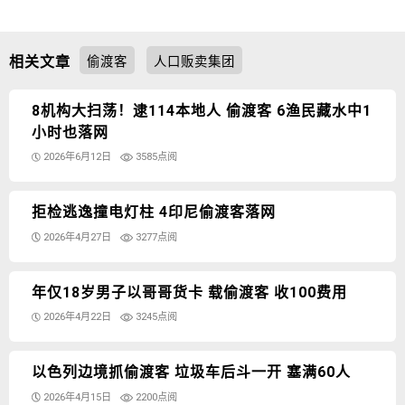
相关文章
偷渡客
人口贩卖集团
8机构大扫荡！逮114本地人 偷渡客 6渔民藏水中1
小时也落网
2026年6月12日
3585点阅
拒检逃逸撞电灯柱 4印尼偷渡客落网
2026年4月27日
3277点阅
年仅18岁男子以哥哥货卡 载偷渡客 收100费用
2026年4月22日
3245点阅
以色列边境抓偷渡客 垃圾车后斗一开 塞满60人
2026年4月15日
2200点阅