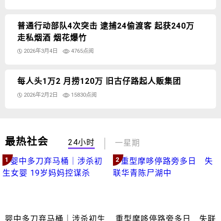
普通行动部队4次突击 逮捕24偷渡客 起获240万
走私烟酒 烟花爆竹
2026年3月4日
4765点阅
每人头1万2 月捞120万 旧古仔路起人贩集团
2026年2月2日
15830点阅
最热社会
24小时
一星期
1
2
婴中多刀弃马桶｜涉杀初生
重型摩哆停路旁多日 失联