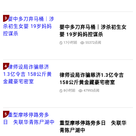
3
婴中多刀弃马桶｜涉杀初生女
婴 19岁妈妈控谋杀
17小时前
55372点阅
4
律师设局诈骗慈济1.3亿令吉
158公斤黄金藏豪宅密室
8小时前
47993点阅
5
重型摩哆停路旁多日 失联华
青陈尸湖中