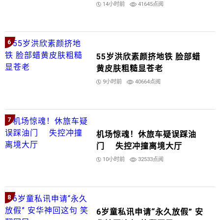
14小时前
41645点阅
6
55岁洪欣素颜挤地铁 脸部蜡
黄皮肤粗糙显苍老
9小时前
40664点阅
7
机场惊魂！休旅车疑误踩油
门 失控冲撞离境大厅
10小时前
32533点阅
8
6岁童私讯申请“永久放假” 安