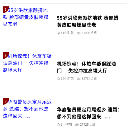
6
55岁洪欣素颜挤地铁 脸部蜡
黄皮肤粗糙显苍老
11小时前
41204点阅
7
机场惊魂！休旅车疑误踩油
门 失控冲撞离境大厅
12小时前
32734点阅
8
华裔警员原定月尾返乡 遗孀：
想不到他是这样回来…….
6小时前
27925点阅