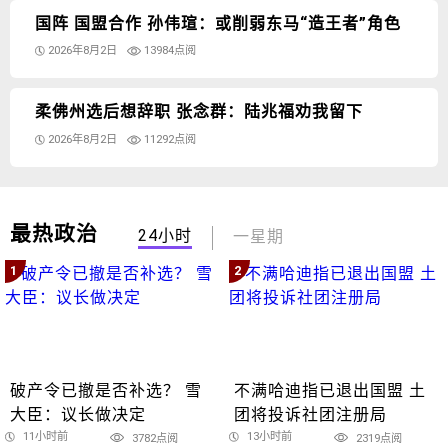
国阵 国盟合作 孙伟瑄：或削弱东马“造王者”角色
2026年8月2日
13984点阅
柔佛州选后想辞职 张念群：陆兆福劝我留下
2026年8月2日
11292点阅
最热政治
24小时
一星期
1
2
破产令已撤是否补选？ 雪
不满哈迪指已退出国盟 土
大臣：议长做决定
团将投诉社团注册局
11小时前
13小时前
3782点阅
2319点阅