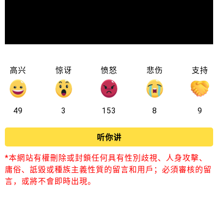
高兴
惊讶
愤怒
悲伤
支持
49
3
153
8
9
听你讲
*本網站有權刪除或封鎖任何具有性別歧視、人身攻擊、
庸俗、詆毀或種族主義性質的留言和用戶；必須審核的留
言，或將不會即時出現。