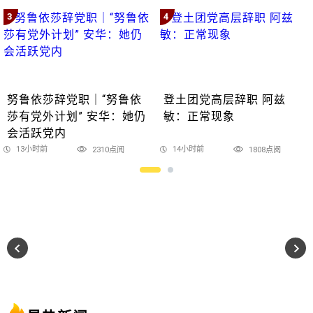
3
4
努鲁依莎辞党职｜“努鲁依
登土团党高层辞职 阿兹
莎有党外计划” 安华：她仍
敏：正常现象
会活跃党内
13小时前
14小时前
2310点阅
1808点阅