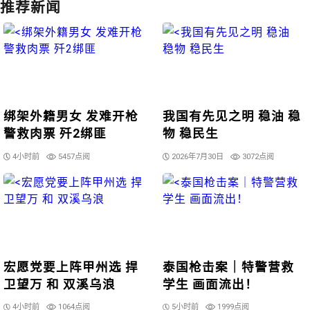
推荐新闻
绑架外籍男女 发难开枪
我国有先见之明 稳油 稳
警救肉票 歼2绑匪
物 稳民生
4小时前
5457点阅
2026年7月30日
3072点阅
宏愿党要上阵甲州选 捍
泰国枪击案｜特警营救
卫望万 和 双溪乌浪
学生 画面流出！
4小时前
1064点阅
5小时前
1999点阅