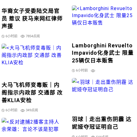
华裔女子受委陆交局官
员 惹议 获马来网红律师
声援
6小时前
7854点阅
Lamborghini Revuelto
Impavido化身武士 限量
25辆仅日本贩售
6小时前
大马飞机师变毒贩｜内
阁指示内政部 交通部 改
善KLIA安检
6小时前
349点阅
羽球｜走出重伤阴霾 达
妮娅夺冠证明自己