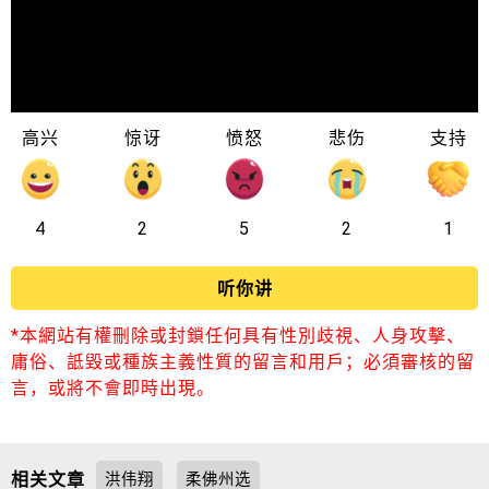
高兴
惊讶
愤怒
悲伤
支持
4
2
5
2
1
听你讲
*本網站有權刪除或封鎖任何具有性別歧視、人身攻擊、
庸俗、詆毀或種族主義性質的留言和用戶；必須審核的留
言，或將不會即時出現。
相关文章
洪伟翔
柔佛州选