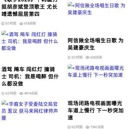
挺胡彦斌登顶歌王 尤长
靖遗憾屈居第四
5小时前
618点阅
阿信揪全场唱生日歌 为
吴建豪庆生
5小时前
633点阅
酒驾 飚车 闯红灯 撞骑
士 司机：我是喝醉 但什
么都没做
5小时前
4819点阅
现场闭路电视画面曝光
车道上慢行 下一秒突加
速
6小时前
1941点阅