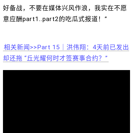
好备战，不要在媒体兴风作浪，我实在不愿
意应酬part1..part2的吃瓜式报道！”
相关新闻>>Part 15｜洪伟翔：4天前已发出
却还拖 “丘光耀何时才签赛事合约？”