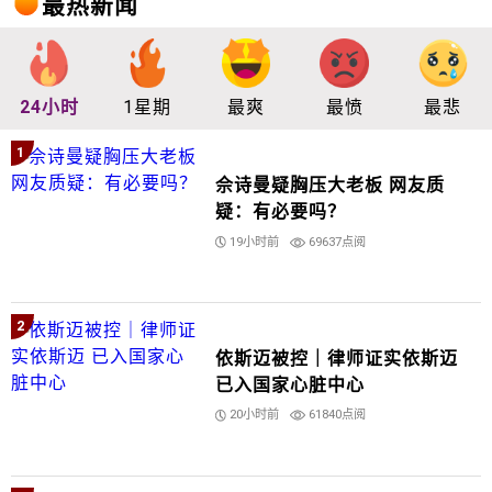
最热新闻
24小时
1星期
最爽
最愤
最悲
1
佘诗曼疑胸压大老板 网友质
疑：有必要吗？
19小时前
69637点阅
2
依斯迈被控｜律师证实依斯迈
已入国家心脏中心
20小时前
61840点阅