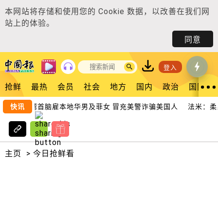
本网站将存储和使用您的
Cookie 数据
，以改善在我们网
站上的体验。
同意
登入
抢鲜
最热
会员
社会
地方
国内
政治
国际
｜2台湾首脑雇本地华男及菲女 冒充美警诈骗美国人
快讯
法米：柔森
主页
>
今日抢鲜看