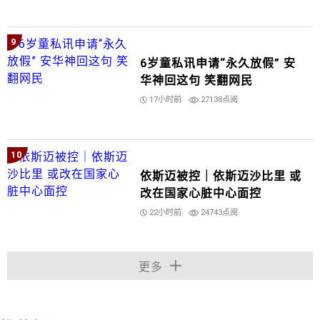
9
6岁童私讯申请“永久放假” 安
华神回这句 笑翻网民
17小时前
27138点阅
10
依斯迈被控｜依斯迈沙比里 或
改在国家心脏中心面控
22小时前
24743点阅
更多