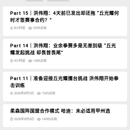
Part 15｜洪伟翔：4天前已发出却还拖 “丘光耀何
时才签赛事合约？”
8小时前
2939点阅
Part 14｜洪伟翔：业余拳赛多是无差别级 “丘光
耀发起挑战 却畏首畏尾”
9小时前
1485点阅
Part 11｜准备迎接丘光耀擂台挑战 洪伟翔开始拳
击训练
2026年8月5日
7329点阅
柔森国阵国盟合作模式 哈迪：未必适用甲州选
2026年8月4日
14305点阅