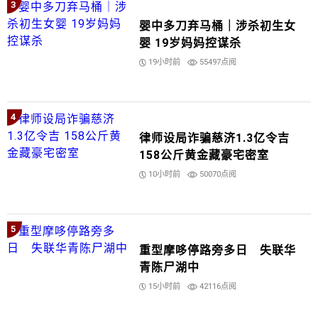
3
婴中多刀弃马桶｜涉杀初生女
婴 19岁妈妈控谋杀
19小时前
55497点阅
4
律师设局诈骗慈济1.3亿令吉
158公斤黄金藏豪宅密室
10小时前
50070点阅
5
重型摩哆停路旁多日 失联华
青陈尸湖中
15小时前
42116点阅