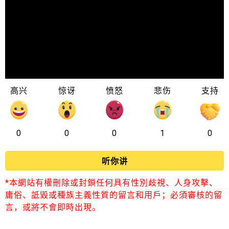
高兴
惊讶
愤怒
悲伤
支持
0
0
0
1
0
听你讲
*本網站有權刪除或封鎖任何具有性別歧視、人身攻擊、
庸俗、詆毀或種族主義性質的留言和用戶；必須審核的留
言，或將不會即時出現。