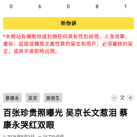
0
6
0
8
1
听你讲
*本網站有權刪除或封鎖任何具有性別歧視、人身攻擊、
庸俗、詆毀或種族主義性質的留言和用戶；必須審核的留
言，或將不會即時出現。
蔡康永
吴京
施南生
百张珍贵照曝光 吴京长文惹泪 蔡
康永哭红双眼