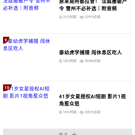
原来是阿都拉昔！ 法庭撤破产
令 雪州不必补选｜附音频
21小时前
27919点阅
9
泰幼虎学捕猎 闯休息区吃人
18小时前
26944点阅
10
41岁女星授权AI短剧 影片1视
角惹众怒
19小时前
23573点阅