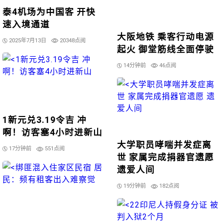
泰4机场为中国客 开快
速入境通道
大阪地铁 乘客行动电源
2025年7月13日
20348点阅
起火 御堂筋线全面停驶
14分钟前
46点阅
1新元兑3.19令吉 冲
啊！访客塞4小时进新山
大学职员哮喘并发症离
17分钟前
551点阅
世 家属完成捐器官遗愿
遗爱人间
19分钟前
182点阅