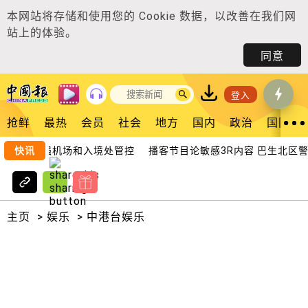
本网站将存储和使用您的
Cookie 数据
，以改善在我们网
站上的体验。
同意
登入
抢鲜
最热
会员
社会
地方
国内
政治
国际
元首令加强机场和入境处管控
快讯
播客节目论敏感3R内容 巴生北区警捕
主页
>
娱乐
>
中港台娱乐