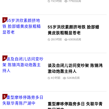
15小时前
77922点阅
3
55岁洪欣素颜挤地铁 脸部蜡
黄皮肤粗糙显苍老
20小时前
63030点阅
4
谈及自闭儿访问变吵架 陈锦鸿
激动炮轰主持人
4小时前
52438点阅
5
重型摩哆停路旁多日 失联华青