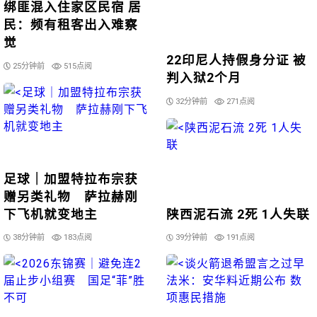
绑匪混入住家区民宿 居
民：频有租客出入难察
觉
22印尼人持假身分证 被
25分钟前
515点阅
判入狱2个月
32分钟前
271点阅
足球｜加盟特拉布宗获
赠另类礼物 萨拉赫刚
下飞机就变地主
陕西泥石流 2死 1人失联
38分钟前
183点阅
39分钟前
191点阅