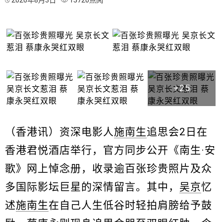
2026年8月3日
15720点阅
+25
（香港讯）资深电影人
施南生
追思会2日在
香港君悦酒店举行，官方同步公开《南生·安
歌》网上悼念册，收录逾百张珍贵照片及众
多国际影坛巨星的深情留言。其中，
吴京
忆
述
施南生
在自己人生低谷时轻拍肩膀给予鼓