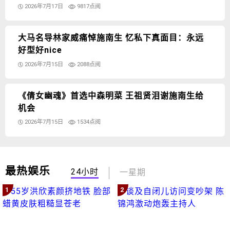
2026年7月17日
9817点阅
大马名导林家威痛悼施南生 忆私下真面目：永远
好型好nice
2026年7月15日
2088点阅
《倩女幽魂》首选中森明菜 王祖贤泪谢施南生给
机会
2026年7月15日
1534点阅
最热娱乐
24小时
一星期
1
2