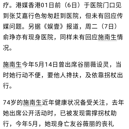
疗。港媒香港01日前（6日）于医院门口见
到张艾嘉行色匆匆赶到医院，但未有回应传
媒问题。另据《娱壹》报道，周二（7日）
俞琤亦有现身医院，同样未有回应
施南生
情
况。
施南生
今年5月14日曾出席谷丽薇设灵，当
时她行动不便，要他人搀扶，及依靠拐杖出
行。
74岁的
施南生
近年健康状况备受关注，去年
她出席公开活动时，已被发现需撑拐杖助
行，今年5月，她现身亡友谷薇丽的丧礼