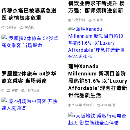
餐饮业需求不断提升 杨
传穆杰塔巴被曝紧急送
万强：厨师须精进创新
医 病情极度危重
12分钟前
93点阅
1分钟前
10点阅
蒲种Xanadu
罗厘撞2休旅车 54岁华
Millennium 新项目首阶
裔女乘客 当场毙命
段热销51.6% 以“Luxury
Affordable”理念打造新
12分钟前
1847点阅
世代品质生活
2026年7月30日
4933点阅