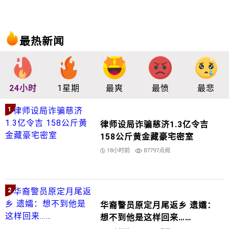
最热新闻
24小时
1星期
最爽
最愤
最悲
1
律师设局诈骗慈济1.3亿令吉
158公斤黄金藏豪宅密室
18小时前
87797点阅
2
华裔警员原定月尾返乡 遗孀：
想不到他是这样回来……