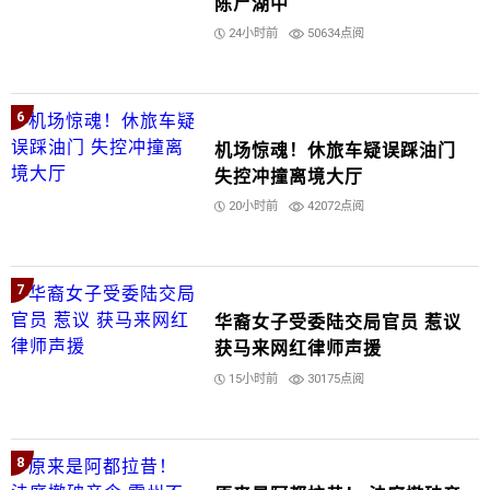
陈尸湖中
24小时前
50634点阅
6
机场惊魂！休旅车疑误踩油门
失控冲撞离境大厅
20小时前
42072点阅
7
华裔女子受委陆交局官员 惹议
获马来网红律师声援
15小时前
30175点阅
8