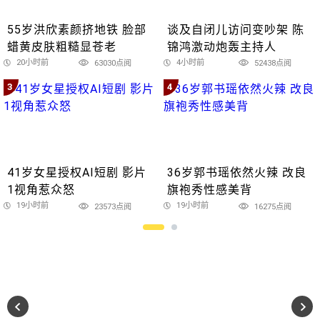
55岁洪欣素颜挤地铁 脸部
谈及自闭儿访问变吵架 陈
蜡黄皮肤粗糙显苍老
锦鸿激动炮轰主持人
20小时前
4小时前
63030点阅
52438点阅
3
4
41岁女星授权AI短剧 影片
36岁郭书瑶依然火辣 改良
1视角惹众怒
旗袍秀性感美背
19小时前
19小时前
23573点阅
16275点阅