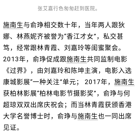
张艾嘉行色匆匆赶到医院。
施南生
与俞琤相交数十年，当年两人跟狄
娜、林燕妮齐被誉为“香江才女”，私交甚
笃，经常跟林青霞、刘嘉玲等闺蜜聚会。
2013年，俞琤促成跟
施南生
共同监制电影
《过界》，由刘嘉玲和陈坤主演，电影入选
康城影展“一种关注”单元； 2017年，
施南生
获柏林影展“柏林电影节摄影奖”，俞琤与何
超琼双双出席庆祝会；而当林青霞获颁香港
大学名誉博士时，俞琤与
施南生
也一同出席
见证。