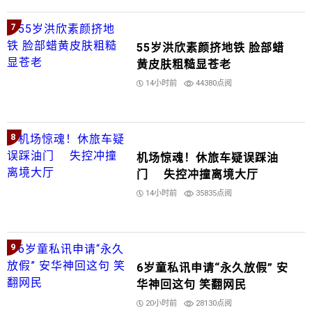
7
55岁洪欣素颜挤地铁 脸部蜡
黄皮肤粗糙显苍老
14小时前
44380点阅
8
机场惊魂！休旅车疑误踩油
门 失控冲撞离境大厅
14小时前
35835点阅
9
6岁童私讯申请“永久放假” 安
华神回这句 笑翻网民
20小时前
28130点阅