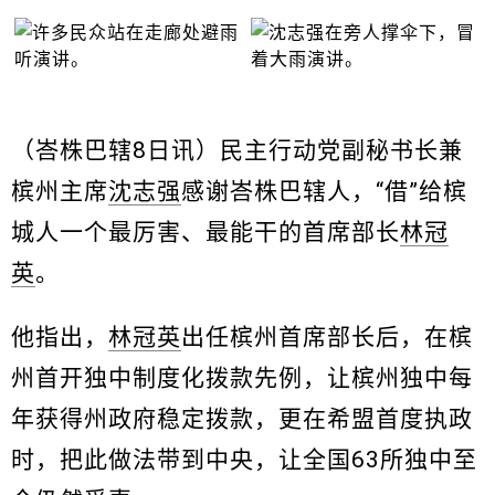
（峇株巴辖8日讯）民主行动党副秘书长兼
槟州主席
沈志强
感谢峇株巴辖人，“借”给槟
城人一个最厉害、最能干的首席部长
林冠
英
。
他指出，
林冠英
出任槟州首席部长后，在槟
州首开独中制度化拨款先例，让槟州独中每
年获得州政府稳定拨款，更在希盟首度执政
时，把此做法带到中央，让全国63所独中至