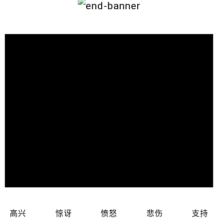
高兴
惊讶
愤怒
悲伤
支持