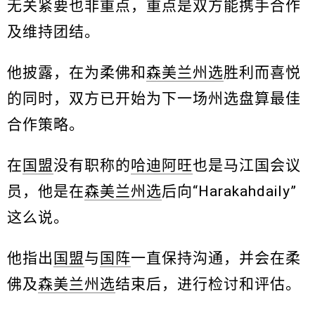
无关紧要也非重点，重点是双方能携手合作
及维持团结。
他披露，在为柔佛和
森美兰州选
胜利而喜悦
的同时，双方已开始为下一场州选盘算最佳
合作策略。
在
国盟
没有职称的
哈迪阿旺
也是马江国会议
员，他是在
森美兰州选
后向“Harakahdaily”
这么说。
他指出
国盟
与
国阵
一直保持沟通，并会在柔
佛及
森美兰州选
结束后，进行检讨和评估。