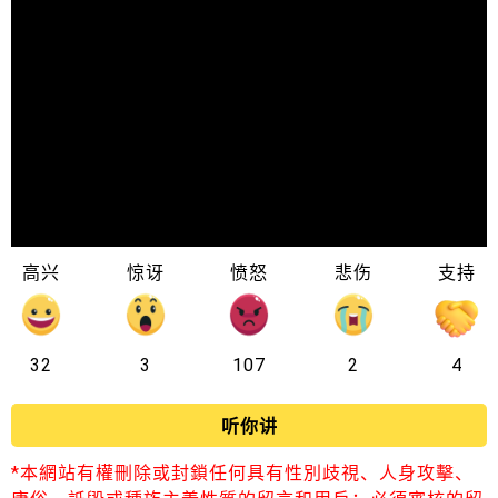
高兴
惊讶
愤怒
悲伤
支持
32
3
107
2
4
听你讲
*本網站有權刪除或封鎖任何具有性別歧視、人身攻擊、