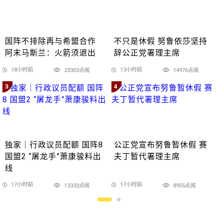
国阵不排除再与希盟合作
不只是休假 努鲁依莎坚持
阿末马斯兰：火箭须退出
辞公正党署理主席
18小时前
13小时前
23303点阅
14976点阅
3
4
独家｜行政议员配额 国阵8
公正党宣布努鲁暂休假 赛
国盟2 “屠龙手”萧康骏料出
夫丁暂代署理主席
线
17小时前
17小时前
13332点阅
8955点阅