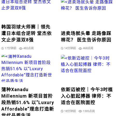
韩国羽球大师赛｜领先
遭日本组合逆转 堂杰依
进卖场就头晕 走路像踩
文止步混双8强
棉花？ 医生告诉你原因
17分钟前
482点阅
14分钟前
468点阅
蒲种Xanadu
依斯迈被控｜今午3时植
Millennium 新项目首阶
入心脏起搏器 律师：不
段热销51.6% 以“Luxury
适合在医院面控
Affordable”理念打造新
18分钟前
1305点阅
世代品质生活