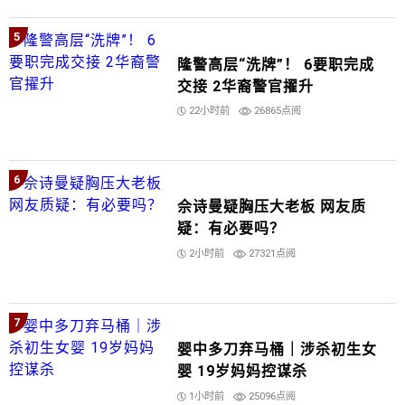
5
隆警高层“洗牌”！ 6要职完成
交接 2华裔警官擢升
22小时前
26865点阅
6
佘诗曼疑胸压大老板 网友质
疑：有必要吗？
2小时前
27321点阅
7
婴中多刀弃马桶｜涉杀初生女
婴 19岁妈妈控谋杀
1小时前
25096点阅