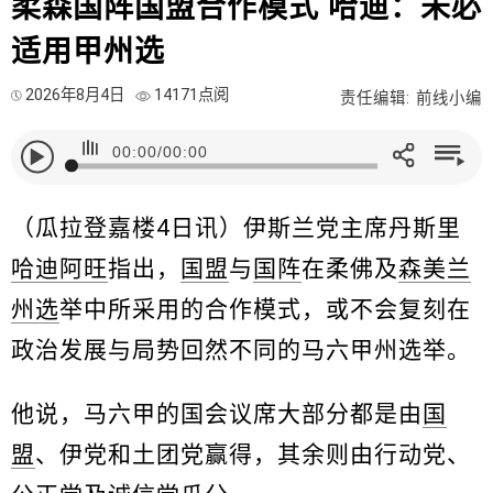
柔森国阵国盟合作模式 哈迪：未必
适用甲州选
2026年8月4日
14171点阅
责任编辑: 前线小编
00:00
/
00:00
（瓜拉登嘉楼4日讯）伊斯兰党主席丹斯里
哈迪阿旺
指出，
国盟
与
国阵
在柔佛及
森美兰
州选
举中所采用的合作模式，或不会复刻在
政治发展与局势回然不同的马六甲州选举。
他说，马六甲的国会议席大部分都是由
国
盟
、伊党和土团党赢得，其余则由行动党、