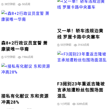
38分钟前
50点阅
又一单！轿车违规泊黄
线 罗厘卡路中央塞车
森8+2行政议员宣誓 萧
55分钟前
3163点阅
康骏唯一华裔
57分钟前
1966点阅
F3阔别23年重返吉隆坡
言承旭遭粉丝包围场面
接私有化献议 东和资源
混乱
冲高28%
1小时前
3289点阅