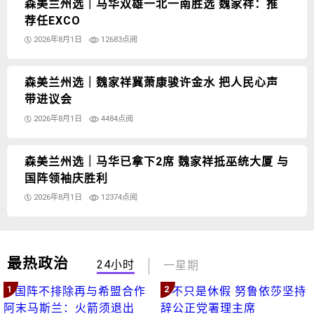
森美兰州选｜马华双雄一北一南胜选 魏家祥：推
荐任EXCO
2026年8月1日
12683点阅
森美兰州选｜魏家祥冀萧康骏许金水 把人民心声
带进议会
2026年8月1日
4484点阅
森美兰州选｜马华已拿下2席 魏家祥抵巫统大厦 与
国阵领袖庆胜利
2026年8月1日
12374点阅
最热政治
24小时
一星期
1
2