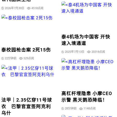
2026年7月30日
4518点阅
泰4机场为中国客 开快
速入境通道
泰校园枪击案 2死15伤
2025年7月13日
20318点阅
22分钟前
529点阅
高杠杆埋隐患 小摩CEO
法甲｜2.35亿穿11号球
示警 黑天鹅恐降临！
衣 巴黎官宣签阿克利
28分钟前
1148点阅
乌什