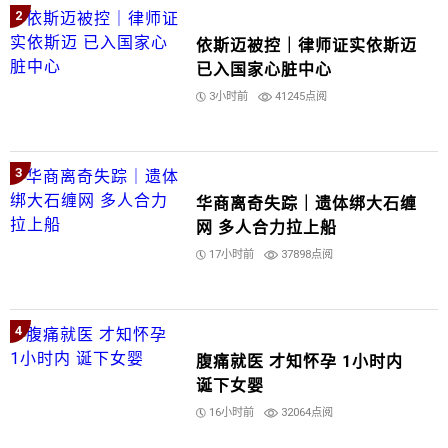
2
依斯迈被控｜律师证实依斯迈
已入国家心脏中心
3小时前
41245点阅
3
华商离奇失踪｜遗体绑大石缠
网 多人合力拉上船
17小时前
37898点阅
4
腹痛就医 才知怀孕 1小时内
诞下女婴
16小时前
32064点阅