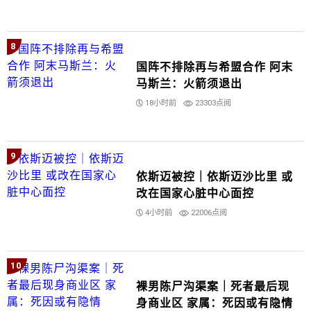
8
国阵不排除再与希盟合作 阿末
马斯兰：火箭须退出
18小时前
23303点阅
9
依斯迈被控｜依斯迈沙比里 或
改在国家心脏中心面控
4小时前
22006点阅
10
裸男陈尸沟渠案｜死者最后现
身商业区 家属：死因或有隐情