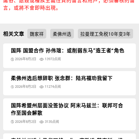
庸俗、詆毀或種族主義性質的留言和用戶；必須審核的留
言，或將不會即時出現。
相关文章
魏家祥
柔佛州选
拉曼理工免税10年变3年
国阵 国盟合作 孙伟瑄：或削弱东马“造王者”角色
2026年8月2日
13972点阅
柔佛州选后想辞职 张念群：陆兆福劝我留下
2026年8月2日
11274点阅
国阵希盟州层面没签协议 阿末马兹兰：联邦可合
作至国会解散
2026年8月2日
3135点阅