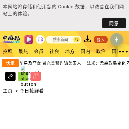
本网站将存储和使用您的
Cookie 数据
，以改善在我们网
站上的体验。
同意
登入
抢鲜
最热
会员
社会
地方
国内
政治
国际
首脑雇本地华男及菲女 冒充美警诈骗美国人
快讯
法米：柔森政局变化 
主页
>
今日抢鲜看