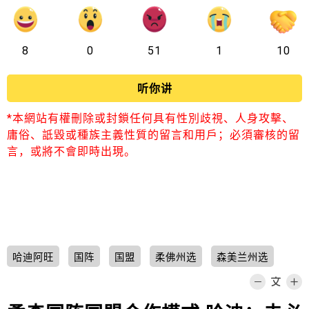
8
0
51
1
10
听你讲
*本網站有權刪除或封鎖任何具有性別歧視、人身攻擊、
庸俗、詆毀或種族主義性質的留言和用戶；必須審核的留
言，或將不會即時出現。
哈迪阿旺
国阵
国盟
柔佛州选
森美兰州选