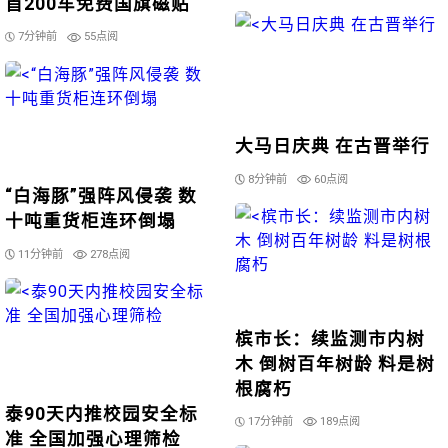
首200车免费国旗磁贴
7分钟前
55点阅
大马日庆典 在古晋举行
8分钟前
60点阅
“白海豚”强阵风侵袭 数
十吨重货柜连环倒塌
11分钟前
278点阅
槟市长：续监测市内树
木 倒树百年树龄 料是树
根腐朽
泰90天内推校园安全标
17分钟前
189点阅
准 全国加强心理筛检