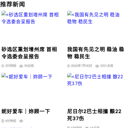
推荐新闻
砂选区重划增州席 首相
我国有先见之明 稳油 稳
令选委会呈报告
物 稳民生
3分钟前
39点阅
2026年7月30日
3351点阅
妮好爱车｜妳顾一下
尼日尔2巴士相撞 酿22
死37伤
4分钟前