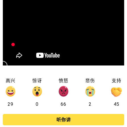
高兴
惊讶
愤怒
悲伤
支持
29
0
66
2
45
听你讲