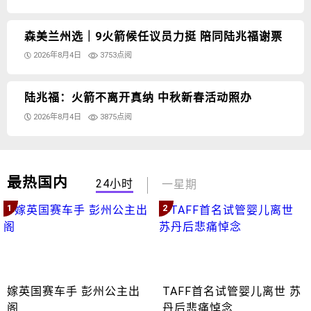
森美兰州选｜9火箭候任议员力挺 陪同陆兆福谢票
2026年8月4日
3753点阅
陆兆福：火箭不离开真纳 中秋新春活动照办
2026年8月4日
3875点阅
最热国内
24小时
一星期
1
2
嫁英国赛车手 彭州公主出
TAFF首名试管婴儿离世 苏
阁
丹后悲痛悼念