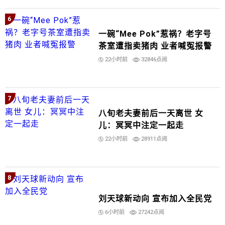
6
一碗“Mee Pok”惹祸？老字号
茶室遭指卖猪肉 业者喊冤报警
22小时前
32846点阅
7
八旬老夫妻前后一天离世 女
儿：冥冥中注定一起走
22小时前
28911点阅
8
刘天球新动向 宣布加入全民党
6小时前
27242点阅