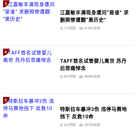
3
江嘉敏丰满现身遭问“是谁” 求
删照惨遭翻“黑历史”
7小时前
41447点阅
4
TAFF首名试管婴儿离世 苏丹
后悲痛悼念
8小时前
38989点阅
5
特斯拉车暴冲3伤 违停马赛地
挡下 反救10命
6小时前
34729点阅