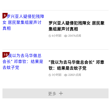
9
罗兴亚人疑侵犯残障女 居民聚
集组屋声讨真相
6小时前
25476点阅
10
“我以为去马华做总会长” 邓章
钦：结果是去蚊子党
3小时前
22821点阅
更多