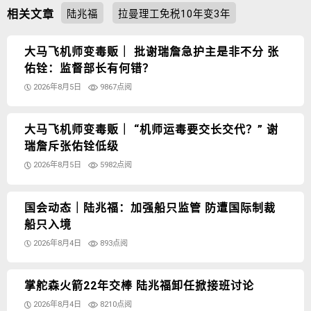
相关文章
陆兆福
拉曼理工免税10年变3年
大马飞机师变毒贩｜ 批谢瑞詹急护主是非不分 张
佑铨：监督部长有何错？
2026年8月5日
9867点阅
大马飞机师变毒贩｜ “机师运毒要交长交代？” 谢
瑞詹斥张佑铨低级
2026年8月5日
5982点阅
国会动态｜陆兆福：加强船只监管 防遭国际制裁
船只入境
2026年8月4日
893点阅
掌舵森火箭22年交棒 陆兆福卸任掀接班讨论
2026年8月4日
8210点阅