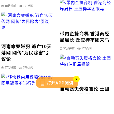
18分钟前
101点阅
带内企抢商机 香港商经
局局长 丘应桦率团来马
河南命案嫌犯 逃亡10天
36分钟前
176点阅
落网 网传“为民除害”引
议论
37分钟前
379点阅
x
打开APP阅读
自动丧失资格言论 土团
将向注册局投诉
41分钟前
563点阅
轻快铁内用餐喝Shandy