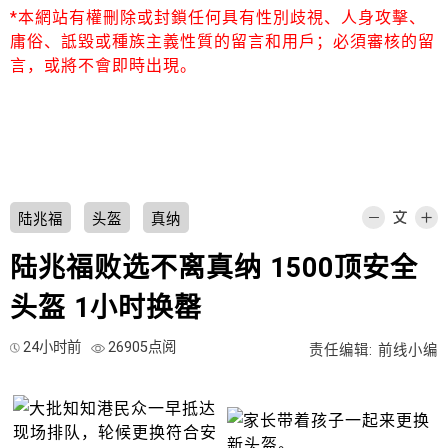
*本網站有權刪除或封鎖任何具有性別歧視、人身攻擊、
庸俗、詆毀或種族主義性質的留言和用戶；必須審核的留
言，或將不會即時出現。
陆兆福
头盔
真纳
陆兆福败选不离真纳 1500顶安全
头盔 1小时换罄
24小时前
26905点阅
责任编辑: 前线小编