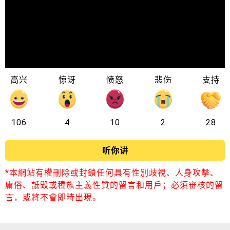
高兴
惊讶
愤怒
悲伤
支持
106
4
10
2
28
听你讲
*本網站有權刪除或封鎖任何具有性別歧視、人身攻擊、
庸俗、詆毀或種族主義性質的留言和用戶；必須審核的留
言，或將不會即時出現。