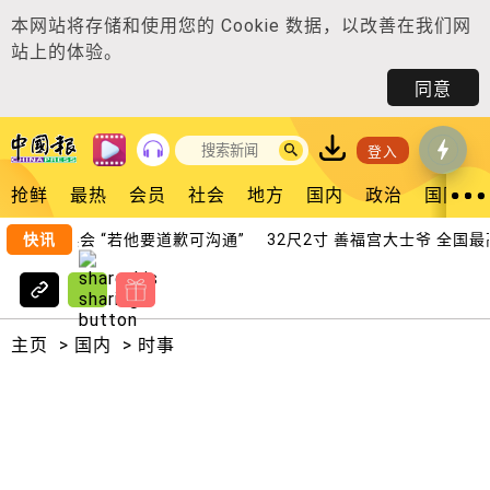
本网站将存储和使用您的
Cookie 数据
，以改善在我们网
站上的体验。
同意
登入
抢鲜
最热
会员
社会
地方
国内
政治
国际
冀化解误会 “若他要道歉可沟通”
快讯
32尺2寸 善福宫大士爷 全国最高
主页
>
国内
>
时事