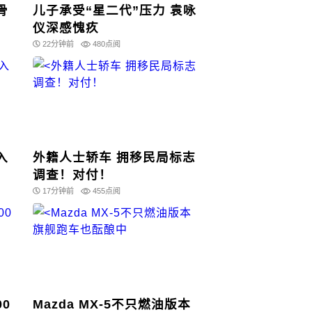
骨
儿子承受“星二代”压力 袁咏
仪深感愧疚
22分钟前
480点阅
入
外籍人士轿车 拥移民局标志
调查！对付！
17分钟前
455点阅
0
Mazda MX-5不只燃油版本