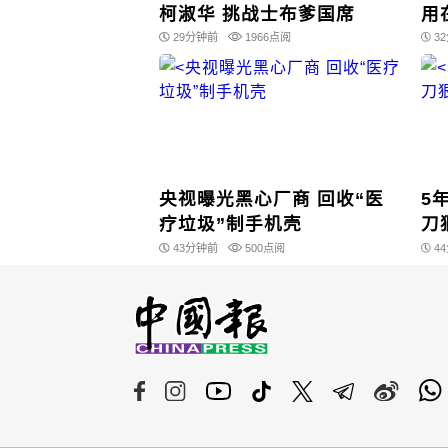
柯淑华 挑战士布爹国席
用
29分钟前
1966点阅
3
央视曝光黑心厂商 回收“医
5
疗垃圾”制手机壳
刀
43分钟前
500点阅
4