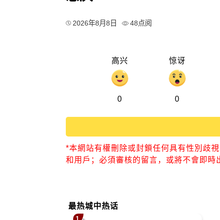
2026年8月8日
48点阅
高兴
惊讶
0
0
*本網站有權刪除或封鎖任何具有性別歧
和用戶；必須審核的留言，或將不會即時
最热城中热话
1