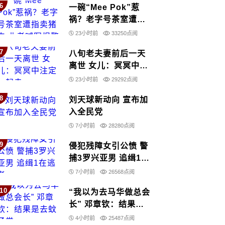
6
一碗“Mee Pok”惹
祸？老字号茶室遭指
卖猪肉 业者喊冤报警
23小时前
33250点阅
7
八旬老夫妻前后一天
离世 女儿：冥冥中注
定一起走
23小时前
29292点阅
8
刘天球新动向 宣布加
入全民党
7小时前
28280点阅
9
侵犯残障女引公愤 警
捕3罗兴亚男 追缉1在
逃者
7小时前
26568点阅
10
“我以为去马华做总会
长” 邓章钦：结果是
去蚊子党
4小时前
25487点阅