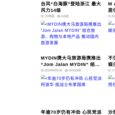
台风“白海豚”登陆浙江 最大
M
风力14级
居
时
1分钟前
8点阅
2
MYDIN携大马旅游局携推出
不
“Jom Jalan MYDIN” 结合
娱
旅游、购物与本地产品 推动
2026年8月3日
5630点阅
1
国内旅游发展
年逾70岁仍有冲劲 心民党派
沙