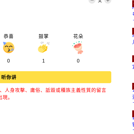
恭喜
鼓掌
花朵
0
1
0
听你讲
視、人身攻擊、庸俗、詆毀或種族主義性質的留言
出現。