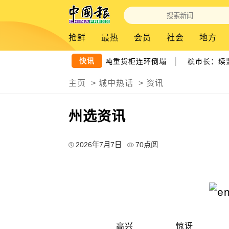
抢鲜
最热
会员
社会
地方
|
快讯
“白海豚”强阵风侵袭 数十吨重货柜连环倒塌
槟市长：续监
主页
>
城中热话
>
资讯
州选资讯
2026年7月7日
70点阅
高兴
惊讶