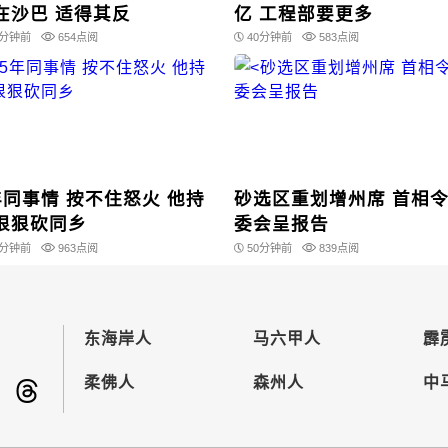
在沙巴 适得其反
亿 工程部要更多
2分钟前
654点阅
40分钟前
583点阅
年同事情 按不住怒火 他持
砂选区重划增州席 首相
狠狠砍同乡
委会呈报告
4分钟前
963点阅
50分钟前
839点阅
东海岸人
马六甲人
霹
柔佛人
森州人
中