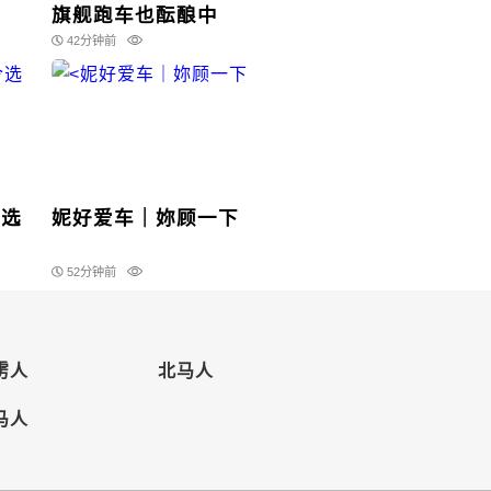
旗舰跑车也酝酿中
42分钟前
令选
妮好爱车｜妳顾一下
52分钟前
雳人
北马人
马人