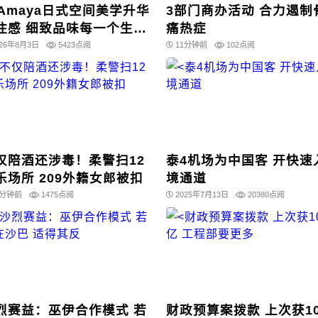
 Amaya日式空间美学升华
3部门商办活动 合力遏制
住感 细致品味每一个生活
痛热症
刻
026年8月3日
5423点阅
11分钟前
102点阅
仅陪酒还涉毒！柔警扫12
泰4机场为中国客 开快速
乐场所 209外籍女郎被扣
境通道
7分钟前
1475点阅
2025年7月13日
20380点阅
烈赛益：巫伊合作模式 若
财政预算案拨款 上次获10