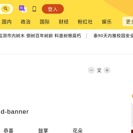
登入
国内
政治
国际
财经
粉红社
娱乐
更
|
测市内树木 倒树百年树龄 料是树根腐朽
泰90天内推校园安全
恭喜
鼓掌
花朵