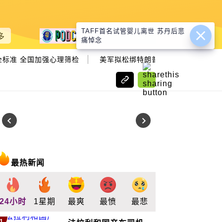
TAFF首名试管婴儿离世 苏丹后悲
多
痛悼念
|
标准 全国加强心理筛检
美军拟松绑特朗普动用战术性核武？ 
最热新闻
24小时
1星期
最爽
最愤
最悲
最惊
支持
1