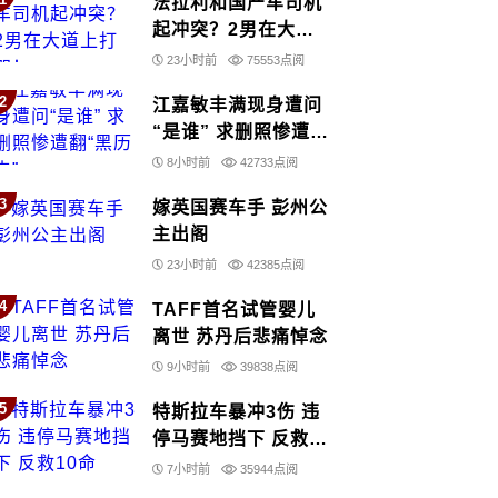
法拉利和国产车司机
起冲突？2男在大道
上打架！
23小时前
75553点阅
2
江嘉敏丰满现身遭问
“是谁” 求删照惨遭翻
“黑历史”
8小时前
42733点阅
3
嫁英国赛车手 彭州公
主出阁
23小时前
42385点阅
4
TAFF首名试管婴儿
离世 苏丹后悲痛悼念
9小时前
39838点阅
5
特斯拉车暴冲3伤 违
停马赛地挡下 反救10
命
7小时前
35944点阅