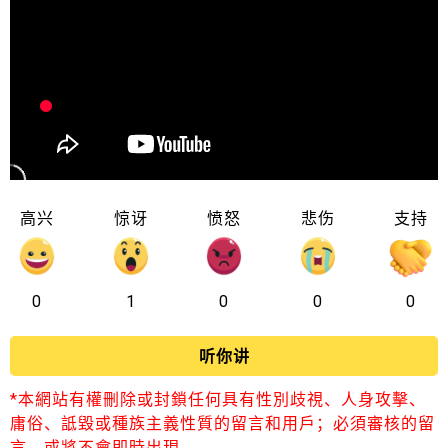
高兴
惊讶
愤怒
悲伤
支持
0
1
0
0
0
听你讲
*本網站有權刪除或封鎖任何具有性別歧視、人身攻擊、
庸俗、詆毀或種族主義性質的留言和用戶；必須審核的留
言，或將不會即時出現。