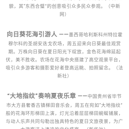
貌，其“东西合璧”的创意吸引众多民众参观。（中新
网）
向日葵花海引游人 ——
墨西哥哈利斯科州特拉霍
穆尔科的圣胡安迭戈农场，周五迎来向日葵最佳观赏
期。万株向日葵在夏日阳光下绽放，金色花海绵延起
伏，美不胜收。农场在花海中央搭建了高空观景平台，
吸引众多游客和摄影爱好者登高远眺、拍照留念。（法
新社）
“大地指纹”奏响夏夜乐章 ——
中国贵州省毕节
市大方县奢香古镇梯田音乐会，周五在宛如“大地指纹”
般的花海环形梯田上演，灯光沿着层层梯田蜿蜒铺展，
与动人乐声共同勾勒出独具特色的夏日文旅夜景，为广