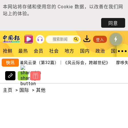
本网站将存储和使用您的
Cookie 数据
，以改善在我们网
站上的体验。
同意
登入
抢鲜
最热
会员
社会
地方
国内
政治
国际
快讯
总编风云录（第32篇）｜《风云际会，跨越世纪》
摩哆失
主页
>
国际
>
其他