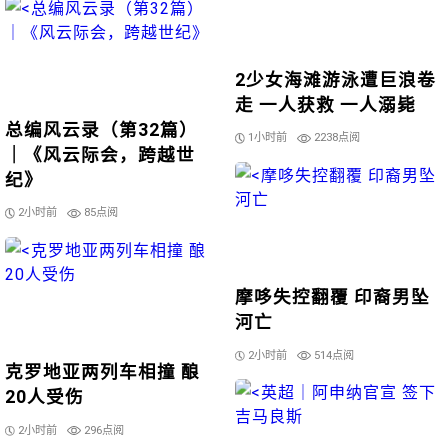
2少女海滩游泳遭巨浪卷
走 一人获救 一人溺毙
总编风云录（第32篇）
1小时前
2238点阅
｜《风云际会，跨越世
纪》
2小时前
85点阅
摩哆失控翻覆 印裔男坠
河亡
2小时前
514点阅
克罗地亚两列车相撞 酿
20人受伤
2小时前
296点阅