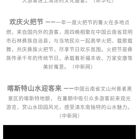
大游客送上清凉的文化盛宴。（新华社）
欢庆火把节 ——
一年一度火把节的篝火在多地点
燃，来自国内外的游客，周四晚相聚在中国云南省昆明
市石林彝族自治县，与当地民众一起高举火把、载歌载
舞，共庆彝族火把节，尽享节日欢乐氛围。火把节是彝
族传承千年的传统节日，承载着祈福丰收、万家安康等
美好寓意。（中新网）
喀斯特山水迎客来 ——
中国云南省文山州普者黑
景区的喀斯特地貌， 在暑期中吸引众多游客前来观光
游览，赏山水田园风光，感受滇东南独特的山水魅力。
（中新网）