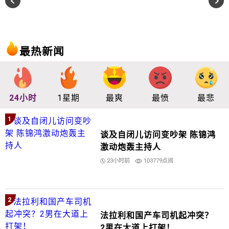
最热新闻
24小时
1星期
最爽
最愤
最悲
1
谈及自闭儿访问变吵架 陈锦鸿
激动炮轰主持人
23小时前
103779点阅
2
法拉利和国产车司机起冲突？
2男在大道上打架！