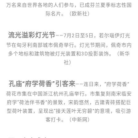
万名来自世界各地的人们参与，已成芬兰夏季标志性国
际名片。（欧新社）
流光溢彩灯光节
——7月2日至5日，若尔瑙伊灯光
节在匈牙利南部城市佩奇举行。灯光节期间，佩奇市内
多个地标和建筑物被灯光装置和3D投影装饰。（新华
社）
孔庙“府学荷香”引客来
——连日来，“府学荷香”
荷花市集在中国浙江杭州孔庙举行。市集复刻南宋临安
府学“荷池伴书香”的景致，宋韵悠然，古建青砖搭配巨
型荷叶装置，呈现出“接天莲叶无穷碧”的意境，吸引游
客打卡。（中新网）