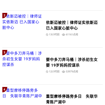
2
依斯迈被控｜律师证实依斯迈
已入国家心脏中心
13小时前
61161点阅
3
婴中多刀弃马桶｜涉杀初生女
婴 19岁妈妈控谋杀
12小时前
53979点阅
4
重型摩哆停路旁多日 失联华
青陈尸湖中