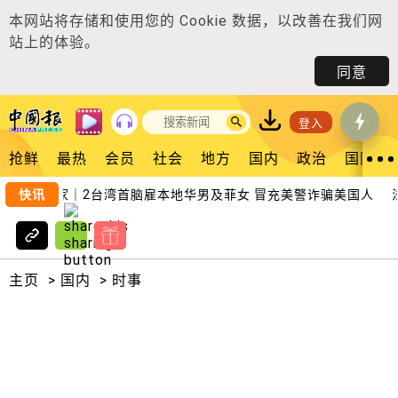
本网站将存储和使用您的
Cookie 数据
，以改善在我们网
站上的体验。
同意
登入
抢鲜
最热
会员
社会
地方
国内
政治
国际
快讯
独家｜2台湾首脑雇本地华男及菲女 冒充美警诈骗美国人
法米
主页
>
国内
>
时事