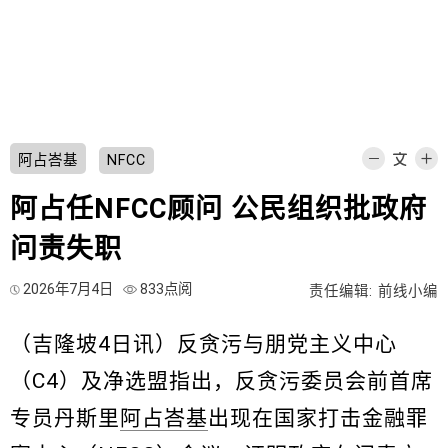
阿占峇基
NFCC
阿占任NFCC顾问 公民组织批政府
问责失职
2026年7月4日
833点阅
责任编辑: 前线小编
（吉隆坡4日讯）反贪污与朋党主义中心
（C4）及净选盟指出，反贪污委员会前首席
专员丹斯里
阿占峇基
出现在国家打击金融罪