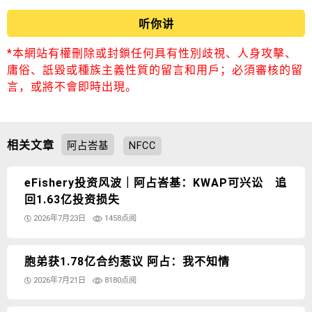
听你讲
*本網站有權刪除或封鎖任何具有性別歧視、人身攻擊、
庸俗、詆毀或種族主義性質的留言和用戶；必須審核的留
言，或將不會即時出現。
相关文章
阿占峇基
NFCC
eFishery投资风波｜阿占峇基：KWAP可兴讼 追
回1.63亿投资损失
2026年7月23日
1458点阅
胞弟获1.78亿合约惹议 阿占：我不知情
2026年7月21日
8180点阅