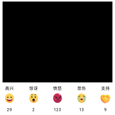
高兴
惊讶
愤怒
悲伤
支持
29
2
123
13
9