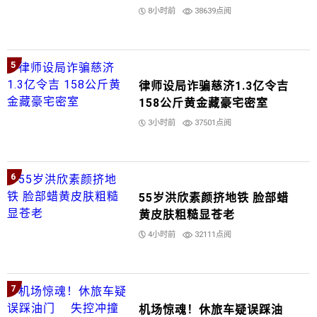
8小时前
38639点阅
5
律师设局诈骗慈济1.3亿令吉
158公斤黄金藏豪宅密室
3小时前
37501点阅
6
55岁洪欣素颜挤地铁 脸部蜡
黄皮肤粗糙显苍老
4小时前
32111点阅
7
机场惊魂！休旅车疑误踩油