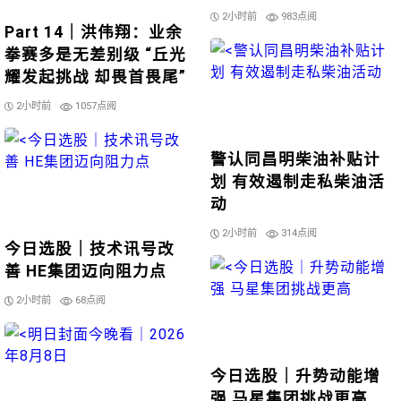
2小时前
983点阅
Part 14｜洪伟翔：业余
拳赛多是无差别级 “丘光
耀发起挑战 却畏首畏尾”
2小时前
1057点阅
警认同昌明柴油补贴计
划 有效遏制走私柴油活
动
2小时前
314点阅
今日选股｜技术讯号改
善 HE集团迈向阻力点
2小时前
68点阅
今日选股｜升势动能增
强 马星集团挑战更高