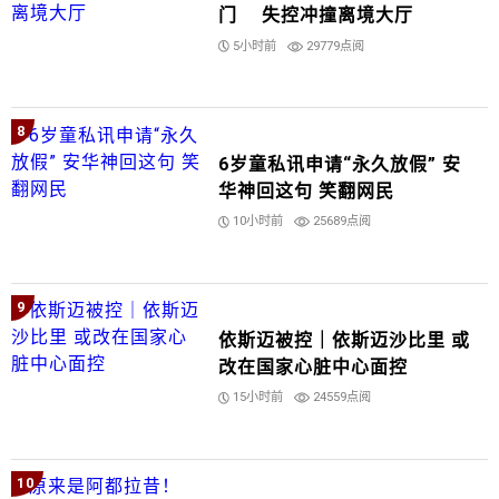
门 失控冲撞离境大厅
5小时前
29779点阅
8
6岁童私讯申请“永久放假” 安
华神回这句 笑翻网民
10小时前
25689点阅
9
依斯迈被控｜依斯迈沙比里 或
改在国家心脏中心面控
15小时前
24559点阅
10