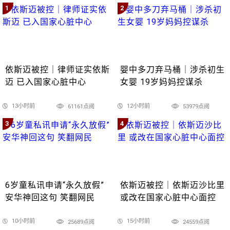
1
2
依斯迈被控｜律师证实依斯
婴中多刀弃马桶｜涉杀初生
迈 已入国家心脏中心
女婴 19岁妈妈控谋杀
13小时前
12小时前
61161点阅
53979点阅
3
4
6岁童私讯申请“永久放假”
依斯迈被控｜依斯迈沙比里
安华神回这句 笑翻网民
或改在国家心脏中心面控
10小时前
15小时前
25689点阅
24559点阅