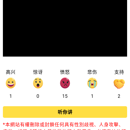
高兴
惊讶
愤怒
悲伤
支持
1
0
15
1
2
听你讲
*本網站有權刪除或封鎖任何具有性別歧視、人身攻擊、