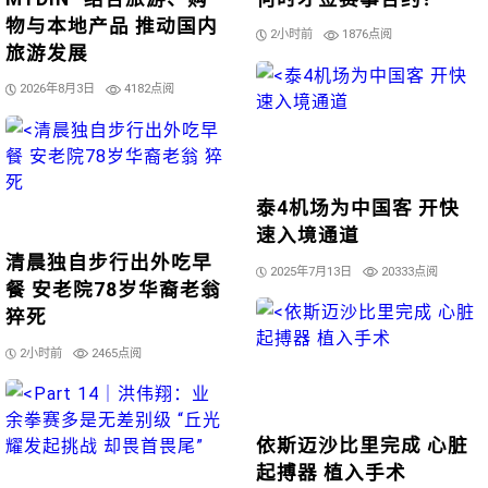
物与本地产品 推动国内
2小时前
1876点阅
旅游发展
2026年8月3日
4182点阅
泰4机场为中国客 开快
速入境通道
清晨独自步行出外吃早
2025年7月13日
20333点阅
餐 安老院78岁华裔老翁
猝死
2小时前
2465点阅
依斯迈沙比里完成 心脏
起搏器 植入手术