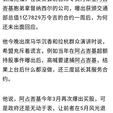
峇基
胞弟拿督纳西尔的公司，曝出获颁交通
部总值1亿7829万令吉的合约一周后，为何
还未出面回应。
他今晚出席马华沉香和拉杭群众演讲时说，
希盟充斥着谎言，例如当年在
阿占峇基
超额
持股事件曝出后，高喊要逮捕
阿占峇基
，结
果上台后什么都没做，还三度延长其服务合
约。
他说，
阿占峇基
今年3月再次爆出买股，可
是政府还是无动于衷，让前者在5月风光退