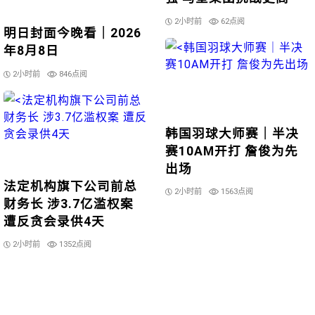
2小时前
62点阅
明日封面今晚看｜2026
年8月8日
2小时前
846点阅
韩国羽球大师赛｜半决
赛10AM开打 詹俊为先
出场
法定机构旗下公司前总
2小时前
1563点阅
财务长 涉3.7亿滥权案
遭反贪会录供4天
2小时前
1352点阅