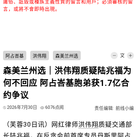
庸俗、詆毀或種族主義性質的留言和用戶；必須審核的留
言，或將不會即時出現。
阿占峇基
洪伟翔
森美兰州选
森美兰州选｜洪伟翔质疑陆兆福为
何不回应 阿占峇基胞弟获1.7亿合
约争议
2026年7月30日
6076点阅
责任编辑: 前线小编
（芙蓉30日讯）网红律师
洪伟翔
质疑交通部
长陆兆福，在反贪会前首席专员丹斯里
阿占