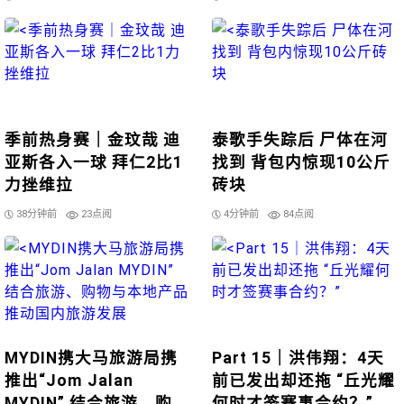
季前热身赛｜金玟哉 迪
泰歌手失踪后 尸体在河
亚斯各入一球 拜仁2比1
找到 背包内惊现10公斤
力挫维拉
砖块
38分钟前
23点阅
4分钟前
84点阅
MYDIN携大马旅游局携
Part 15｜洪伟翔：4天
推出“Jom Jalan
前已发出却还拖 “丘光耀
MYDIN” 结合旅游、购
何时才签赛事合约？”