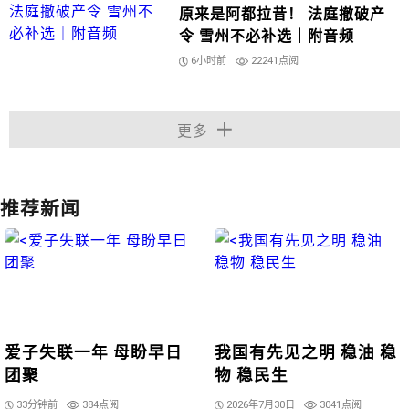
原来是阿都拉昔！ 法庭撤破产
令 雪州不必补选｜附音频
6小时前
22241点阅
更多
推荐新闻
爱子失联一年 母盼早日
我国有先见之明 稳油 稳
团聚
物 稳民生
33分钟前
384点阅
2026年7月30日
3041点阅