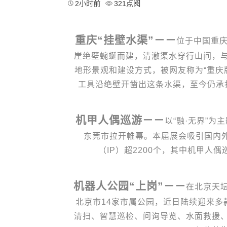
2小时前
321点阅
重庆“挂壁水渠”－－
位于中国重
崖绝壁蜿蜒而建，清澈渠水穿行山间，
地形景观和建设方式，被网友称为“重庆
工具沿绝壁开凿出这条水渠，至今仍承
机甲人偶巡游－－
以“融·无界”
东莞市拉开帷幕。本届展会吸引国内外
（IP）超2200个，其中机甲人
机器人公园“上岗”－－
在北京天
北京市14家市属公园，近日陆续迎来多款
清扫、智慧巡检、问询导览、水面救援