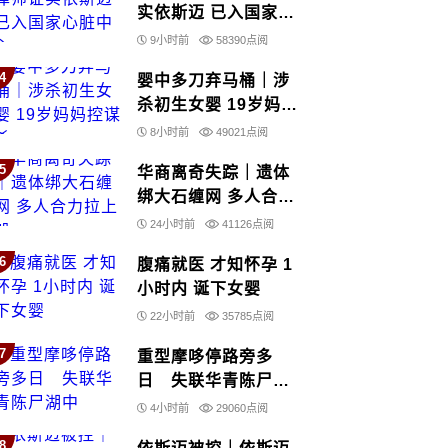
实依斯迈 已入国家心
脏中心
9小时前
58390点阅
4
婴中多刀弃马桶｜涉
杀初生女婴 19岁妈妈
控谋杀
8小时前
49021点阅
5
华商离奇失踪｜遗体
绑大石缠网 多人合力
拉上船
24小时前
41126点阅
6
腹痛就医 才知怀孕 1
小时内 诞下女婴
22小时前
35785点阅
7
重型摩哆停路旁多
日 失联华青陈尸湖
中
4小时前
29060点阅
8