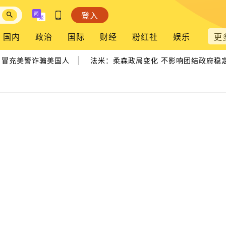
登入
国内
政治
国际
财经
粉红社
娱乐
更
|
冒充美警诈骗美国人
法米：柔森政局变化 不影响团结政府稳定