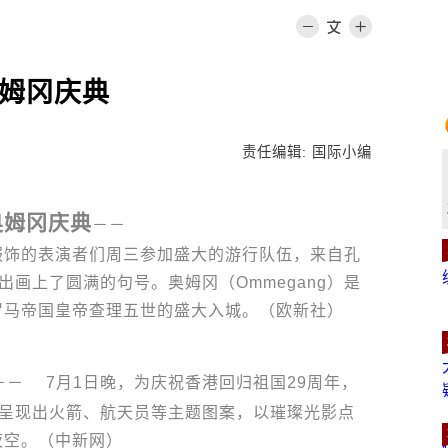
奥姆冈庆典
责任编辑: 国际小编
奥姆冈庆典
－－
服饰的表演者们周三参加盛大的游行队伍，来自孔
演出画上了圆满的句号。奥姆冈（Ommegang）是
罗马帝国皇帝查理五世的盛大入城。（欧新社）
－－ 7月1日晚，为庆祝香港回归祖国29周年，
，呈现出火箭、航天员等主题图案，以璀璨光影点
夜空。（中新网）