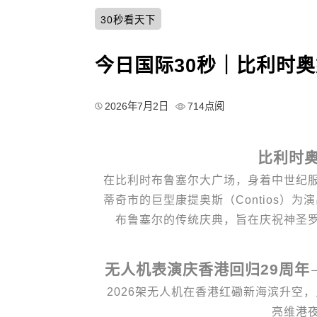
30秒看天下
今日国际30秒｜比利时
2026年7月2日
714点阅
比利时
在比利时布鲁塞尔大广场，身着中世纪
蒂奇市的巨型康提奥斯（Contios）为
布鲁塞尔的传统庆典，旨在庆祝神圣
无人机表演庆香港回归29周年
2026架无人机在香港红磡新海滨升空
亮维港