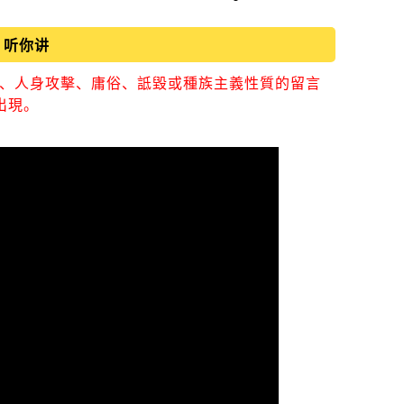
听你讲
視、人身攻擊、庸俗、詆毀或種族主義性質的留言
出現。