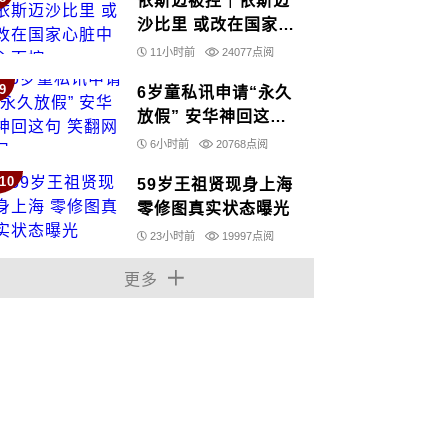
依斯迈被控｜依斯迈
沙比里 或改在国家心
脏中心面控
11小时前
24077点阅
9
6岁童私讯申请“永久
放假” 安华神回这句
笑翻网民
6小时前
20768点阅
10
59岁王祖贤现身上海
零修图真实状态曝光
23小时前
19997点阅
更多