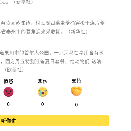
生活。（新华社）
州海陵区苏陈镇，村民周四乘坐菱桶穿梭于连片菱
苏省泰州市的菱角迎来采收期。（新华社）
道果川市的首尔大公园，一只河马在享用含有水
，园方周五特别准备夏日套餐，给动物们“送清
。（欧新社）
支持
愤怒
悲伤
0
0
0
听你讲