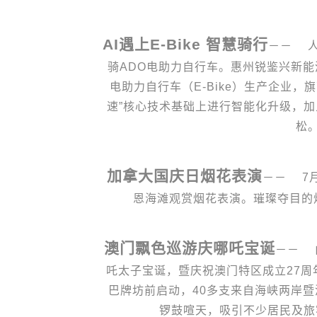
AI遇上E-Bike 智慧骑行
－－ 人
骑ADO电助力自行车。惠州锐鉴兴新
电助力自行车（E-Bike）生产企业，
速”核心技术基础上进行智能化升级，加
松
加拿大国庆日烟花表演
－－ 7
恩海滩观赏烟花表演。璀璨夺目的
澳门飘色巡游庆哪吒宝诞
－－ 
吒太子宝诞，暨庆祝澳门特区成立27周
巴牌坊前启动，40多支来自海峡两岸
锣鼓喧天，吸引不少居民及旅