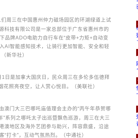
们周三在中国惠州仲力磁场园区的环湖绿道上试
能源科技有限公司是一家总部位于广东省惠州市的
旗下品牌ADO电助力自行车在“皮带+力矩+自动变
入AI智能感知技术，让骑行更加智能、安全和轻
。（新华社）
月1日是加拿大国庆日，民众周三在多伦多伍德拜
烟花照亮夜空，让人赏心悦目。（美联社）
由澳门大三巴哪吒庙值理会主办的“丙午年恭贺哪
年”系列之哪吒太子出巡暨飘色巡游，周三在大三
暨港澳地区及海外艺团参与助兴，阵容鼎盛，沿途
客“打卡”，互动气氛热烈。（中通社）