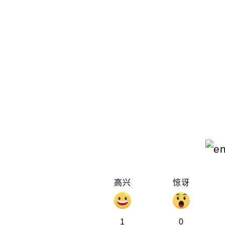
高兴
惊讶
1
0