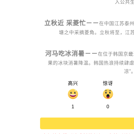
入公共
立秋近 采菱忙－－
在中国江苏泰
塘之中采摘菱角。立秋将至，江
河马吃冰消暑－－
在位于韩国京畿
果的冰块消暑降温。韩国热浪持续肆虐
凉”
高兴
惊讶
1
0