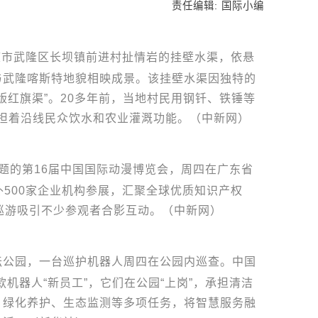
责任编辑: 国际小编
庆市武隆区长坝镇前进村扯情岩的挂壁水渠，依悬
与武隆喀斯特地貌相映成景。该挂壁水渠因独特的
版红旗渠”。20多年前，当地村民用钢钎、铁锤等
担着沿线民众饮水和农业灌溉功能。（中新网）
为主题的第16届中国国际动漫博览会，周四在广东省
500家企业机构参展，汇聚全球优质知识产权
偶巡游吸引不少参观者合影互动。（中新网）
坛公园，一台巡护机器人周四在公园内巡查。中国
机器人“新员工”，它们在公园“上岗”，承担清洁
、绿化养护、生态监测等多项任务，将智慧服务融