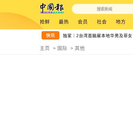
抢鲜
最热
会员
社会
地方
快讯
独家｜2台湾首脑雇本地华男及菲女 
主页
>
国际
>
其他