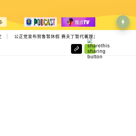
多
|
|
公正党宣布努鲁暂休假 赛夫丁暂代署理主席
琼薇说新闻｜