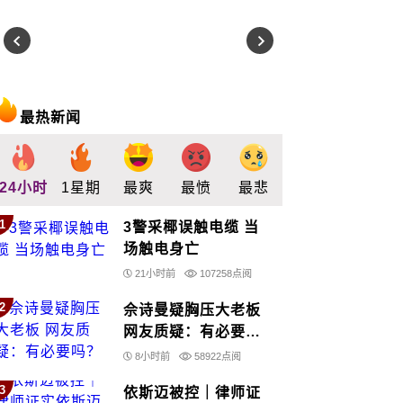
最热新闻
24小时
1星期
最爽
最愤
最悲
最惊
支持
1
3警采椰误触电缆 当
场触电身亡
21小时前
107258点阅
2
佘诗曼疑胸压大老板
网友质疑：有必要
吗？
8小时前
58922点阅
3
依斯迈被控｜律师证