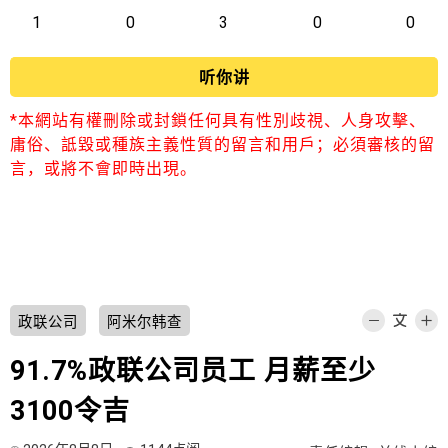
1
0
3
0
0
听你讲
*本網站有權刪除或封鎖任何具有性別歧視、人身攻擊、
庸俗、詆毀或種族主義性質的留言和用戶；必須審核的留
言，或將不會即時出現。
政联公司
阿米尔韩查
91.7%政联公司员工 月薪至少
3100令吉