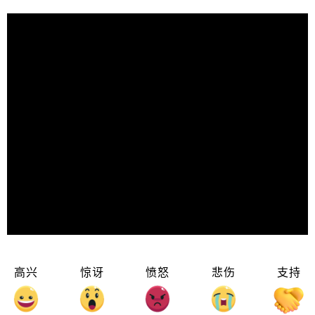
高兴
惊讶
愤怒
悲伤
支持