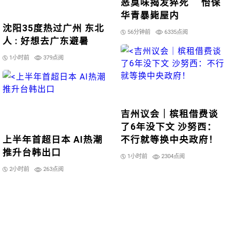
恶臭味揭发猝死 怡保
华青暴毙屋内
沈阳35度热过广州 东北
56分钟前
6335点阅
人 : 好想去广东避暑
1小时前
379点阅
吉州议会｜槟租借费谈
了6年没下文 沙努西：
上半年首超日本 AI热潮
不行就等换中央政府！
推升台韩出口
1小时前
2304点阅
2小时前
263点阅