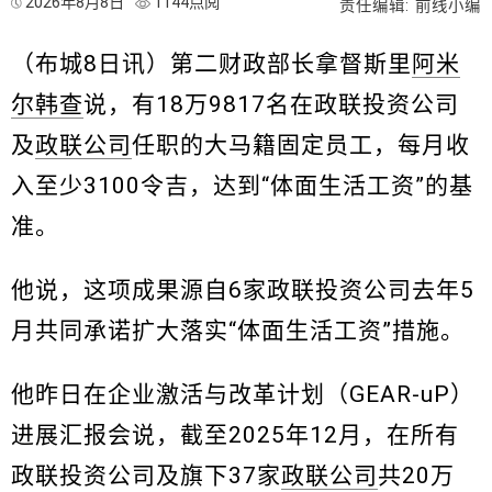
2026年8月8日
1144点阅
责任编辑: 前线小编
（布城8日讯）第二财政部长拿督斯里
阿米
尔韩查
说，有18万9817名在政联投资公司
及
政联公司
任职的大马籍固定员工，每月收
入至少3100令吉，达到“体面生活工资”的基
准。
他说，这项成果源自6家政联投资公司去年5
月共同承诺扩大落实“体面生活工资”措施。
他昨日在企业激活与改革计划（GEAR-uP）
进展汇报会说，截至2025年12月，在所有
政联投资公司及旗下37家
政联公司
共20万