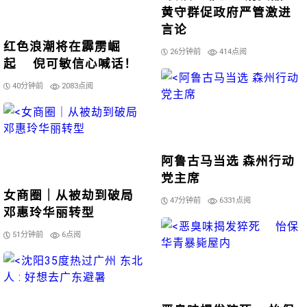
黄守群促政府严管激进
言论
红色浪潮将在霹雳崛
26分钟前
414点阅
起 倪可敏信心喊话！
40分钟前
2083点阅
阿鲁古马当选 森州行动
党主席
女商圈｜从被劫到破局
47分钟前
6331点阅
邓惠玲华丽转型
51分钟前
6点阅