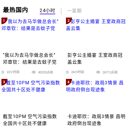
最热国内
24小时
一星期
1
2
“我以为去马华做总会长”
彭亨公主婚宴 王室政商冠
邓章钦：结果是去蚊子党
盖云集
22小时前
24小时前
40292点阅
26712点阅
3
4
截至10PM 空气污染指数
卡迪耶欣：政局3情景 昌明
全国共十区处不健康
政府倒台现迹象