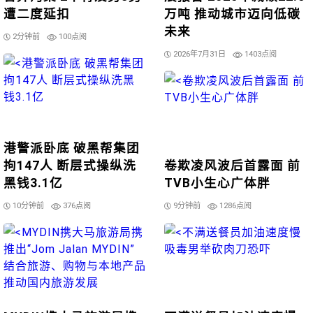
遭二度延扣
万吨 推动城市迈向低碳
未来
2分钟前
100点阅
2026年7月31日
1403点阅
港警派卧底 破黑帮集团
拘147人 断层式操纵洗
卷欺凌风波后首露面 前
黑钱3.1亿
TVB小生心广体胖
10分钟前
376点阅
9分钟前
1286点阅