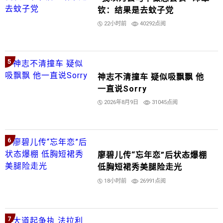
钦：结果是去蚊子党
22小时前
40292点阅
5
神志不清撞车 疑似吸飘飘 他
一直说Sorry
2026年8月9日
31045点阅
6
廖碧儿传“忘年恋”后状态爆棚
低胸短裙秀美腿险走光
18小时前
26991点阅
7