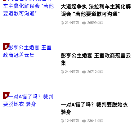
大道起争执 法拉利车主冀化解
误会 “若他要道歉可沟通”
21小时前
26599点阅
8
彭亨公主婚宴 王室政商冠盖云
集
24小时前
26712点阅
9
一对A错了吗？裁判要脱她衣
验身
12小时前
23641点阅