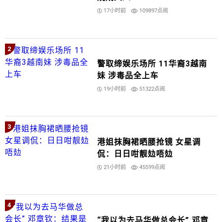
17小时前
109897点阅
2
警取缔娱乐场所 11华裔3越南
妹 涉毒品全上车
19小时前
51322点阅
3
港姐抹胸裙晒腰抢镜 女星调
侃：日日咁靓攰唔攰
21小时前
45599点阅
4
“我以为去马华做总会长” 邓章