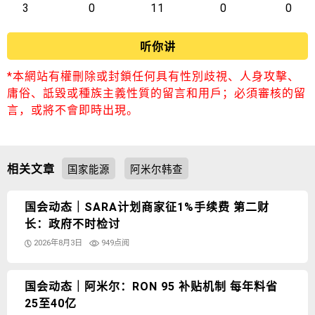
3
0
11
0
0
听你讲
*本網站有權刪除或封鎖任何具有性別歧視、人身攻擊、
庸俗、詆毀或種族主義性質的留言和用戶；必須審核的留
言，或將不會即時出現。
相关文章
国家能源
阿米尔韩查
国会动态｜SARA计划商家征1%手续费 第二财
长：政府不时检讨
2026年8月3日
949点阅
国会动态｜阿米尔：RON 95 补贴机制 每年料省
25至40亿