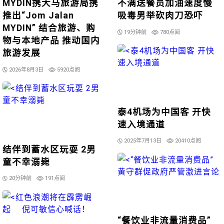
MYDIN携大马旅游局携
不满送餐员加油速度慢
推出“Jom Jalan
吸毒男举砍肉刀恐吓
MYDIN” 结合旅游、购
19分钟前
780点阅
物与本地产品 推动国内
旅游发展
2026年8月3日
5920点阅
泰4机场为中国客 开快
速入境通道
2025年7月13日
20410点阅
结伴到蓄水区玩耍 2男
童不幸溺毙
20分钟前
191点阅
“餐饮业非流量消费品”