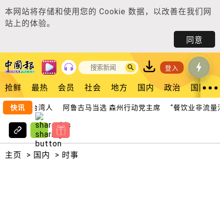
本网站将存储和使用您的
Cookie 数据
，以改善在我们网
站上的体验。
同意
登入
抢鲜
最热
会员
社会
地方
国内
政治
国际
船员包括台湾人
快讯
阿鲁古马当选 森州行动党主席
“餐饮业非流量消
主页
>
国内
>
时事