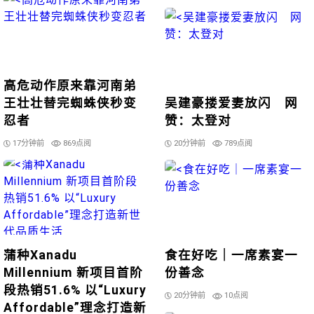
高危动作原来靠河南弟
王壮壮替完蜘蛛侠秒变
吴建豪搂爱妻放闪 网
忍者
赞：太登对
17分钟前
869点阅
20分钟前
789点阅
蒲种Xanadu
食在好吃｜一席素宴一
Millennium 新项目首阶
份善念
段热销51.6% 以“Luxury
20分钟前
10点阅
Affordable”理念打造新