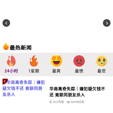
最热新闻
24小时
1星期
最爽
最愤
最悲
1
华商离奇失踪｜嫌犯疑欠钱不
还 竟联同朋友杀人
22小时前
66958点阅