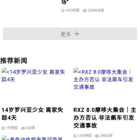
场”
15小时前
23346点阅
更多
推荐新闻
14岁罗兴亚少女 离家失
RXZ 8.0摩哆大集会｜主
踪4天
办方否认 非法飙车引发
交通事故
1分钟前
6点阅
13分钟前
294点阅