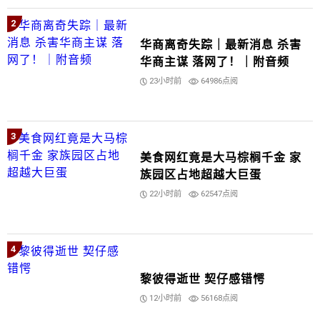
2
华商离奇失踪｜最新消息 杀害
华商主谋 落网了！｜附音频
23小时前
64986点阅
3
美食网红竟是大马棕榈千金 家
族园区占地超越大巨蛋
22小时前
62547点阅
4
黎彼得逝世 契仔感错愕
12小时前
56168点阅