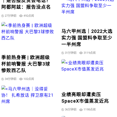
｜是否接反贪会电话？
阿都阿兹：报告没点名
27分钟前
492点阅
马六甲州选｜2022大选
实力强 国盟料争取至少
一半州席
31分钟前
3119点阅
季前热身赛 | 欧洲超级
杯前响警报 大巴黎3球
惨败西乙队
34分钟前
102点阅
业绩亮眼却遭卖压
SpaceX市值蒸发近兆
36分钟前
1198点阅