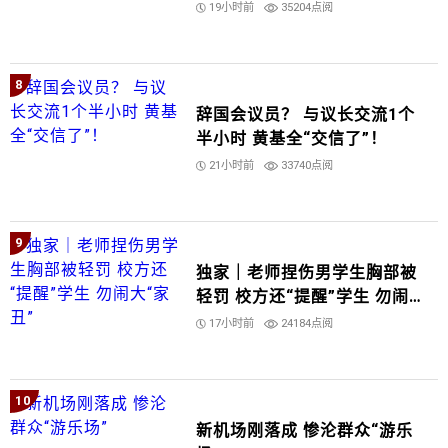
19小时前
35204点阅
8
辞国会议员？ 与议长交流1个
半小时 黄基全“交信了”！
21小时前
33740点阅
9
独家｜老师捏伤男学生胸部被
轻罚 校方还“提醒”学生 勿闹
大“家丑”
17小时前
24184点阅
10
新机场刚落成 惨沦群众“游乐