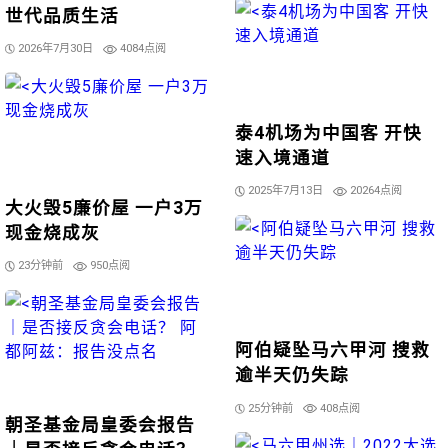
世代品质生活
2026年7月30日
4084点阅
泰4机场为中国客 开快
速入境通道
2025年7月13日
20264点阅
大火毁5廉价屋 一户3万
现金烧成灰
23分钟前
950点阅
阿伯疑坠马六甲河 搜救
逾半天仍失踪
25分钟前
408点阅
朝圣基金局皇委会报告