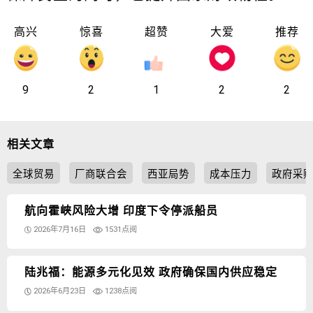
高兴
惊喜
超赞
大爱
推荐
9
2
1
2
2
相关文章
全球贸易
厂商联合会
西亚局势
成本压力
政府采
航向霍峡风险大增 印度下令停派船员
2026年7月16日
1531点阅
陆兆福：能源多元化见效 政府确保国内供应稳定
2026年6月23日
1238点阅