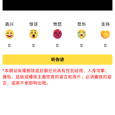
高兴
惊讶
愤怒
悲伤
支持
0
0
0
0
0
听你讲
*本網站有權刪除或封鎖任何具有性別歧視、人身攻擊、
庸俗、詆毀或種族主義性質的留言和用戶；必須審核的留
言，或將不會即時出現。