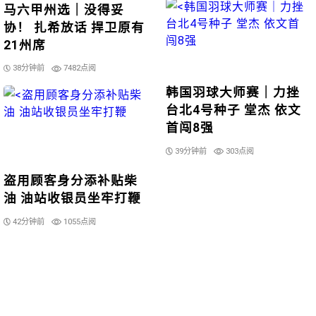
马六甲州选｜没得妥
协！ 扎希放话 捍卫原有
21州席
38分钟前
7482点阅
韩国羽球大师赛｜力挫
台北4号种子 堂杰 依文
首闯8强
39分钟前
303点阅
盗用顾客身分添补贴柴
油 油站收银员坐牢打鞭
42分钟前
1055点阅