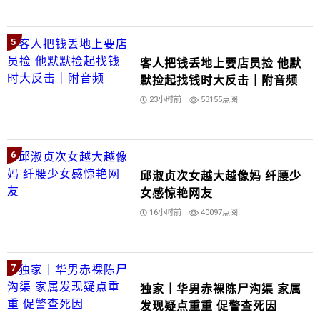
5
客人把钱丢地上要店员捡 他默
默捡起找钱时大反击｜附音频
23小时前
53155点阅
6
邱淑贞次女越大越像妈 纤腰少
女感惊艳网友
16小时前
40097点阅
7
独家｜华男赤裸陈尸沟渠 家属
发现疑点重重 促警查死因