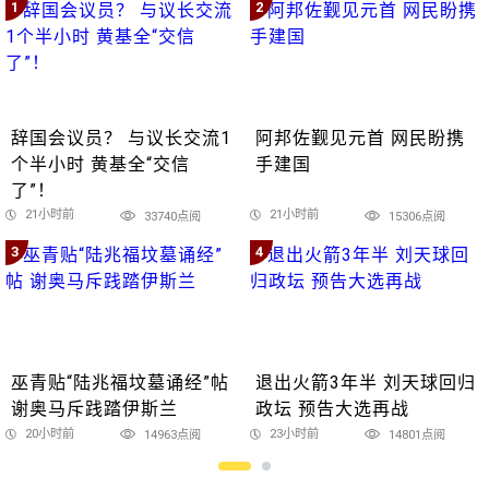
1
2
辞国会议员？ 与议长交流1
阿邦佐觐见元首 网民盼携
个半小时 黄基全“交信
手建国
了”！
21小时前
21小时前
33740点阅
15306点阅
3
4
巫青贴“陆兆福坟墓诵经”帖
退出火箭3年半 刘天球回归
谢奥马斥践踏伊斯兰
政坛 预告大选再战
20小时前
23小时前
14963点阅
14801点阅