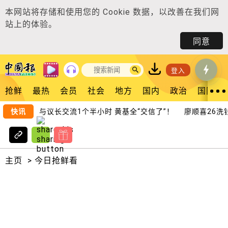
本网站将存储和使用您的
Cookie 数据
，以改善在我们网
站上的体验。
同意
登入
抢鲜
最热
会员
社会
地方
国内
政治
国际
议员？ 与议长交流1个半小时 黄基全“交信了”！
快讯
廖顺喜26洗钱罪 
主页
>
今日抢鲜看