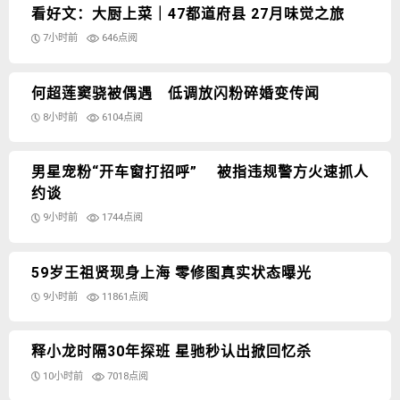
看好文：大厨上菜｜47都道府县 27月味觉之旅
7小时前
646点阅
何超莲窦骁被偶遇 低调放闪粉碎婚变传闻
8小时前
6104点阅
男星宠粉“开车窗打招呼” 被指违规警方火速抓人
约谈
9小时前
1744点阅
59岁王祖贤现身上海 零修图真实状态曝光
9小时前
11861点阅
释小龙时隔30年探班 星驰秒认出掀回忆杀
10小时前
7018点阅