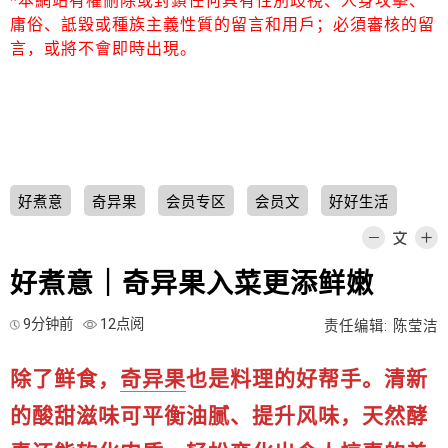
*本網站有權刪除或封鎖任何具有性別歧視、人身攻擊、
庸俗、詆毀或種族主義性質的留言和用戶；必須審核的留
言，或將不會即時出現。
好煮意
奇异果
会员专区
会员文
好好生活
好煮意｜奇异果入菜更添鲜嫩
9分钟前
12点阅
责任编辑: 陈莹洁
除了鲜食，
奇异果
也是料理的好帮手。清新
的酸甜滋味可平衡油腻、提升风味，天然酵