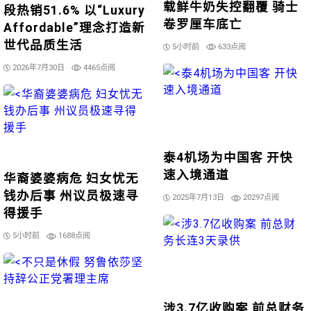
载鲜牛奶失控翻覆 骑士
段热销51.6% 以“Luxury
卷罗厘车底亡
Affordable”理念打造新
世代品质生活
5小时前
633点阅
2026年7月30日
4465点阅
泰4机场为中国客 开快
速入境通道
华裔婆婆病危 妇女忧无
钱办后事 州议员极速寻
2025年7月13日
20297点阅
得援手
5小时前
1688点阅
涉3.7亿收购案 前总财务