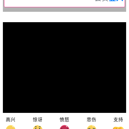
高兴
惊讶
愤怒
悲伤
支持