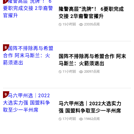
7
隆警高层“洗牌”！ 6要职完成
交接 2华裔警官擢升
15小时前
23335点阅
8
国阵不排除再与希盟合作 阿末
马斯兰：火箭须退出
11小时前
20097点阅
9
马六甲州选｜2022大选实力
强 国盟料争取至少一半州席
17小时前
19462点阅