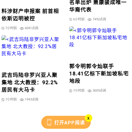
名单出炉 萧康骏成唯一
华裔代表
料涉财产申报案 前首相
依斯迈明被控
6小时前
7492点阅
7小时前
6041点阅
郭令明郭令灿联手
18.41亿标下新加坡私宅
武吉玛陆非罗兴亚人聚
地段
集地 北大教授：92.2%
居民有大马卡
7小时前
3609点阅
7小时前
1943点阅
x
打开APP阅读