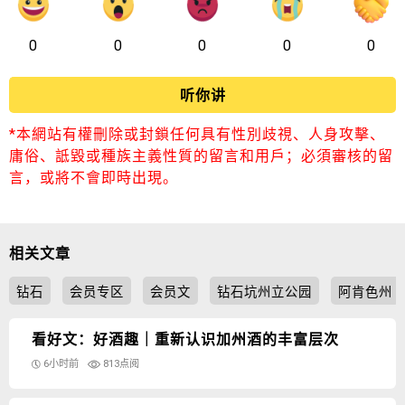
0
0
0
0
0
听你讲
*本網站有權刪除或封鎖任何具有性別歧視、人身攻擊、
庸俗、詆毀或種族主義性質的留言和用戶；必須審核的留
言，或將不會即時出現。
相关文章
钻石
会员专区
会员文
钻石坑州立公园
阿肯色州
看好文：好酒趣｜重新认识加州酒的丰富层次
6小时前
813点阅