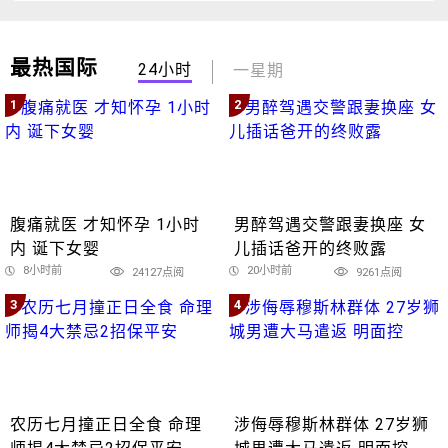
最热国际
24小时
一星期
1
2
腹痛就医 才知怀孕 1小时
男醉驾遇交警跟妻换座 女
内 诞下女婴
儿插话爸开的终败露
8小时前
20小时前
24127点阅
9261点阅
3
4
农历七月撞正日全食 命理
涉侮辱穆斯林群体 27岁狮