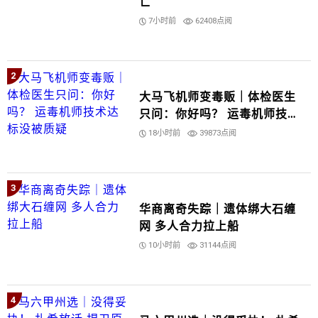
亡
7小时前
62408点阅
2
大马飞机师变毒贩｜体检医生
只问：你好吗？ 运毒机师技术
达标没被质疑
18小时前
39873点阅
3
华商离奇失踪｜遗体绑大石缠
网 多人合力拉上船
10小时前
31144点阅
4