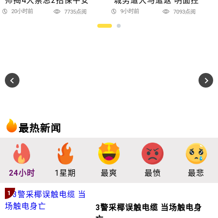
师揭4大禁忌2招保平安
城男遭大马遣返 明面控
20小时前
9小时前
7735点阅
7093点阅
最热新闻
24小时
1星期
最爽
最愤
最悲
1
3警采椰误触电缆 当场触电身