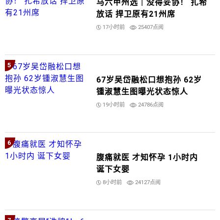
马六甲州选｜没得妥协！ 扎希
放话 捍卫原有21州席
17小时前
25407点阅
5
67岁吴岱融松口想抱孙 62岁
锺淑慧生图曝光状态惊人
19小时前
24786点阅
6
腹痛就医 才知怀孕 1小时内
诞下女婴
8小时前
24127点阅