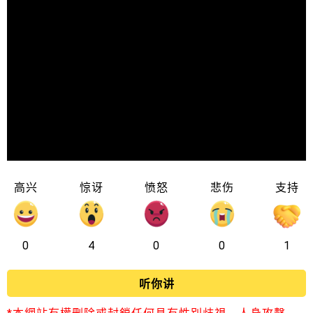
高兴
惊讶
愤怒
悲伤
支持
0
4
0
0
1
听你讲