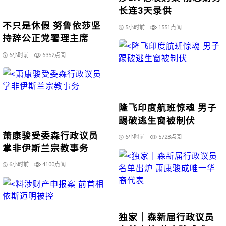
长连3天录供
不只是休假 努鲁依莎坚
5小时前
1551点阅
持辞公正党署理主席
6小时前
6352点阅
隆飞印度航班惊魂 男子
踢破逃生窗被制伏
萧康骏受委森行政议员
6小时前
5728点阅
掌非伊斯兰宗教事务
6小时前
4100点阅
独家｜森新届行政议员