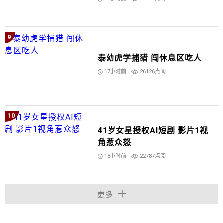
9
泰幼虎学捕猎 闯休息区吃人
17小时前
26126点阅
10
41岁女星授权AI短剧 影片1视
角惹众怒
18小时前
22787点阅
更多