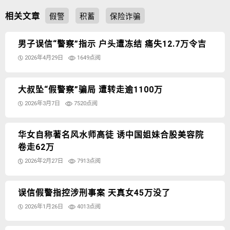
相关文章
假警
积蓄
保险诈骗
男子误信“警察”指示 户头遭冻结 痛失12.7万令吉
2026年4月29日
1649点阅
大叔坠“假警察”骗局 遭转走逾1100万
2026年3月7日
7520点阅
华女自称著名风水师高徒 诱中国姐妹合股美容院
卷走62万
2026年2月27日
7913点阅
误信假警指控涉刑事案 天真女45万没了
2026年1月26日
4013点阅