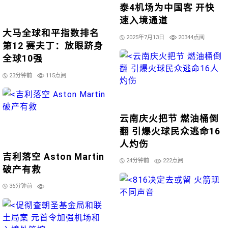
泰4机场为中国客 开快
速入境通道
大马全球和平指数排名
2025年7月13日
20344点阅
第12 赛夫丁：放眼跻身
全球10强
23分钟前
115点阅
云南庆火把节 燃油桶倒
翻 引爆火球民众逃命16
人灼伤
吉利落空 Aston Martin
24分钟前
222点阅
破产有救
36分钟前