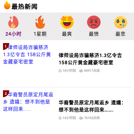
最热新闻
24小时
1星期
最爽
最愤
最悲
1
律师设局诈骗慈济1.3亿令吉
158公斤黄金藏豪宅密室
18小时前
84917点阅
2
华裔警员原定月尾返乡 遗孀：
想不到他是这样回来…….
14小时前
76102点阅