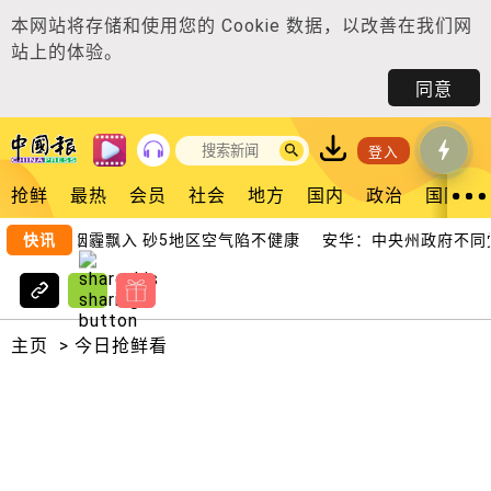
本网站将存储和使用您的
Cookie 数据
，以改善在我们网
站上的体验。
同意
登入
抢鲜
最热
会员
社会
地方
国内
政治
国际
丹林火烟霾飘入 砂5地区空气陷不健康
快讯
安华：中央州政府不同党 
主页
>
今日抢鲜看