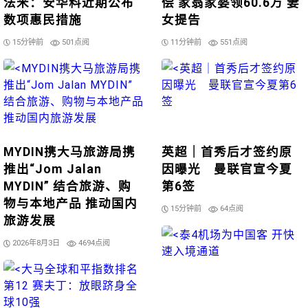
法米：安华料近期公布
偿 家翁家婆领60.6万 妻
数项惠民措施
女提告
15分钟前
501点阅
11分钟前
551点阅
MYDIN携大马旅游局携
英超｜首秀后才签约原
推出“Jom Jalan
因曝光 曼联官宣今夏
MYDIN” 结合旅游、购
第6签
物与本地产品 推动国内
15分钟前
64点阅
旅游发展
2026年8月3日
4694点阅