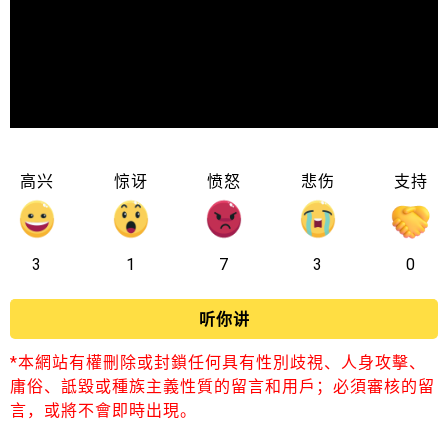
高兴
惊讶
愤怒
悲伤
支持
3
1
7
3
0
听你讲
*本網站有權刪除或封鎖任何具有性別歧視、人身攻擊、
庸俗、詆毀或種族主義性質的留言和用戶；必須審核的留
言，或將不會即時出現。