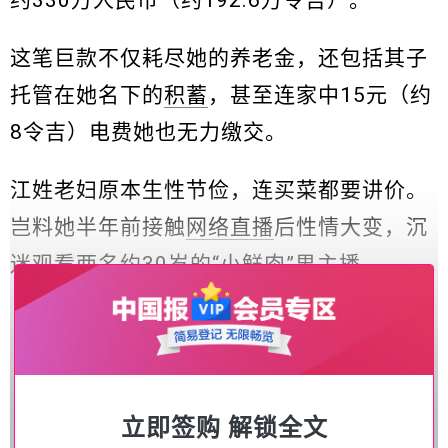
这笔巨款不仅耗尽她的养老金，还包括其子
托管在她名下的
积蓄
，甚至连家中15元（约
8令吉）电费她也无力缴交。
江姓老妇原本生性节俭，连买菜都要讲价。
岂料她半年前接触
网络直播
后性情大变，沉
迷观看两名约30岁的“小鲜肉”男主播。
立即签购 解锁全文