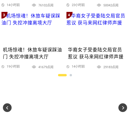
14小时前
23小时前
76102点阅
50042点阅
3
4
机场惊魂！休旅车疑误踩油
华裔女子受委陆交局官员
门 失控冲撞离境大厅
惹议 获马来网红律师声援
19小时前
14小时前
41679点阅
29183点阅