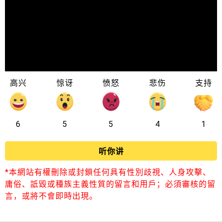
高兴
惊讶
愤怒
悲伤
支持
6
5
5
4
1
听你讲
*本網站有權刪除或封鎖任何具有性別歧視、人身攻擊、
庸俗、詆毀或種族主義性質的留言和用戶；必須審核的留
言，或將不會即時出現。