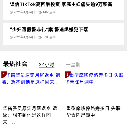
误信TikTok高回酬投资 家庭主妇痛失逾9万积蓄
2026年1月24日
1465点阅
“少妇遭假警非礼”案 警追缉嫌犯下落
2026年1月14日
8780点阅
最热社会
24小时
一星期
1
2
华裔警员原定月尾返乡 遗
重型摩哆停路旁多日 失联
孀：想不到他是这样回
华青陈尸湖中
来…….