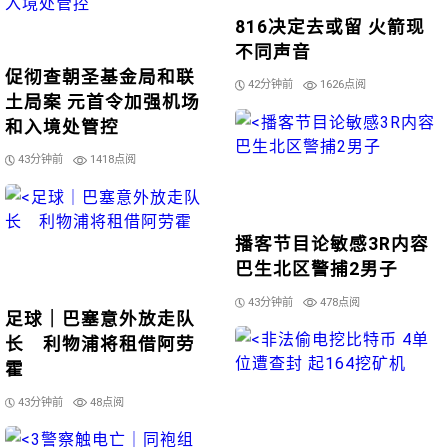
816决定去或留 火箭现
不同声音
促彻查朝圣基金局和联
42分钟前
1626点阅
土局案 元首令加强机场
和入境处管控
43分钟前
1418点阅
播客节目论敏感3R内容
巴生北区警捕2男子
43分钟前
478点阅
足球｜巴塞意外放走队
长 利物浦将租借阿劳
霍
43分钟前
48点阅