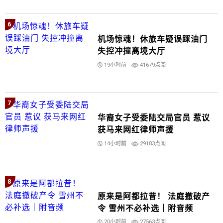
6
机场惊魂！休旅车疑误踩油门
失控冲撞离境大厅
19小时前
41679点阅
7
华裔女子受委陆交局官员 惹议
获马来网红律师声援
14小时前
29183点阅
8
原来是阿都拉昔！ 法庭撤破产
令 雪州不必补选｜附音频
20小时前
27563点阅