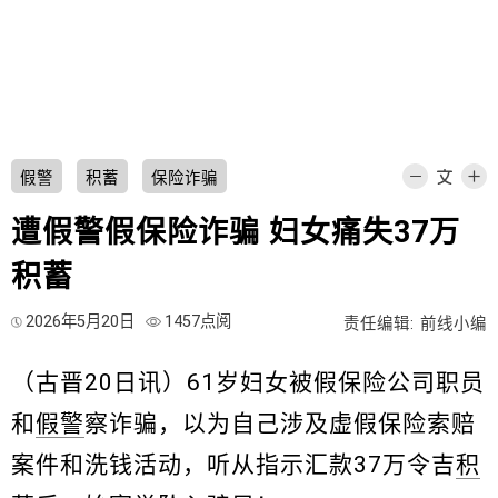
假警
积蓄
保险诈骗
遭假警假保险诈骗 妇女痛失37万
积蓄
2026年5月20日
1457点阅
责任编辑: 前线小编
（古晋20日讯）61岁妇女被假保险公司职员
和
假警
察诈骗，以为自己涉及虚假保险索赔
案件和洗钱活动，听从指示汇款37万令吉
积