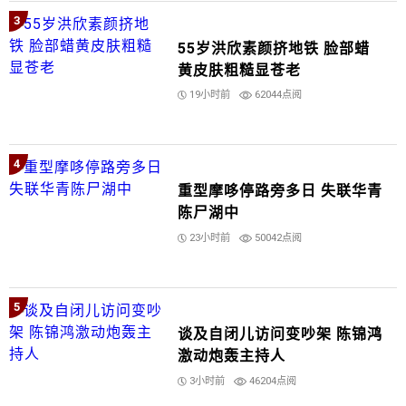
3
55岁洪欣素颜挤地铁 脸部蜡
黄皮肤粗糙显苍老
19小时前
62044点阅
4
重型摩哆停路旁多日 失联华青
陈尸湖中
23小时前
50042点阅
5
谈及自闭儿访问变吵架 陈锦鸿
激动炮轰主持人
3小时前
46204点阅