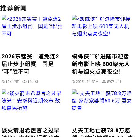
推荐新闻
2026东锦赛｜避免连2
蜘蛛侠“飞”进隆市迎接
届止步小组赛 国足
新电影上映 600架无人
“菲”胜不可
机与烟火点亮夜空！
12分钟前
14点阅
2026年7月30日
5976点阅
谈火箭退希盟言之过早
丈夫工地亡获78.8万赔