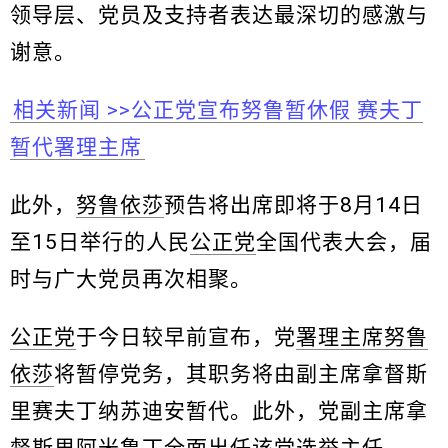
领导层、党员及支持者表达最深切的感激与
谢意。
相关新闻 >>公正党宣布努鲁暂休假 赛夫丁
暂代署理主席
此外，
努鲁依莎
预告将出席即将于8月14日
至15日举行的人民
公正党
全国代表大会，届
时与广大党员再次相聚。
公正党
于今日较早前宣布，党
署理主席
努鲁
依莎
将暂停党务，其职务将由副主席拿督斯
里赛夫丁纳苏迪安暂代。此外，党副主席拿
督斯里阿米鲁丁全面出任该党选举主任。