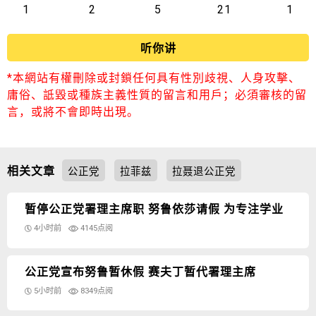
1
2
5
21
1
听你讲
*本網站有權刪除或封鎖任何具有性別歧視、人身攻擊、
庸俗、詆毀或種族主義性質的留言和用戶；必須審核的留
言，或將不會即時出現。
相关文章
公正党
拉菲兹
拉聂退公正党
暂停公正党署理主席职 努鲁依莎请假 为专注学业
4小时前
4145点阅
公正党宣布努鲁暂休假 赛夫丁暂代署理主席
5小时前
8349点阅