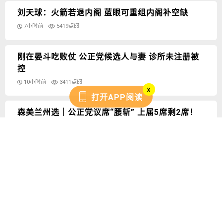
刘天球：火箭若退内阁 蓝眼可重组内阁补空缺
7小时前
5419点阅
刚在晏斗吃败仗 公正党候选人与妻 诊所未注册被
控
10小时前
3411点阅
x
打开APP阅读
森美兰州选｜公正党议席“腰斩” 上届5席剩2席！
2026年8月1日
4633点阅
被捕提控 险入狱 拉菲兹： 皇委会报告还我清白
2026年7月31日
4088点阅
最热国内
24小时
一星期