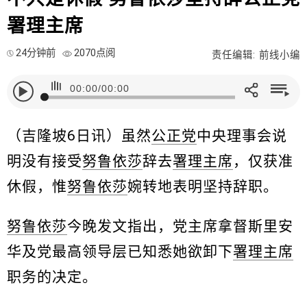
署理主席
24分钟前
2070点阅
责任编辑: 前线小编
00:00
/
00:00
（吉隆坡6日讯）虽然
公正党
中央理事会说
明没有接受
努鲁依莎
辞去
署理主席
，仅获准
休假，惟
努鲁依莎
婉转地表明坚持辞职。
努鲁依莎
今晚发文指出，党主席拿督斯里安
华及党最高领导层已知悉她欲卸下
署理主席
职务的决定。