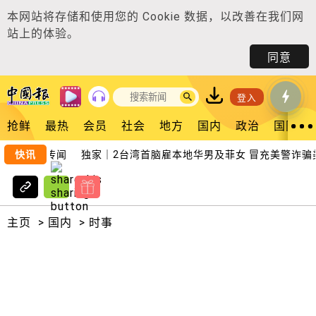
本网站将存储和使用您的
Cookie 数据
，以改善在我们网
站上的体验。
同意
登入
抢鲜
最热
会员
社会
地方
国内
政治
国际
粉碎婚变传闻
快讯
独家｜2台湾首脑雇本地华男及菲女 冒充美警诈骗美
主页
>
国内
>
时事