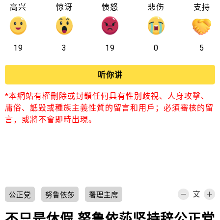
高兴
惊讶
愤怒
悲伤
支持
19
3
19
0
5
听你讲
*本網站有權刪除或封鎖任何具有性別歧視、人身攻擊、
庸俗、詆毀或種族主義性質的留言和用戶；必須審核的留
言，或將不會即時出現。
公正党
努鲁依莎
署理主席
不只是休假 努鲁依莎坚持辞公正党