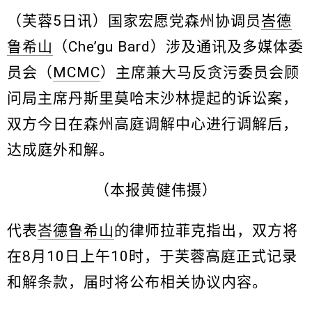
（芙蓉5日讯）国家宏愿党森州协调员
峇德
鲁希山
（Che’gu Bard）涉及通讯及多媒体委
员会（
MCMC
）主席兼大马反贪污委员会顾
问局主席丹斯里莫哈末沙林提起的诉讼案，
双方今日在森州高庭调解中心进行调解后，
达成庭外和解。
（本报黄健伟摄）
代表
峇德鲁希山
的律师拉菲克指出，双方将
在8月10日上午10时，于芙蓉高庭正式记录
和解条款，届时将公布相关协议内容。