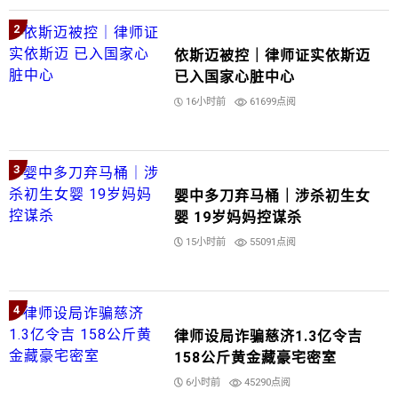
2
依斯迈被控｜律师证实依斯迈
已入国家心脏中心
16小时前
61699点阅
3
婴中多刀弃马桶｜涉杀初生女
婴 19岁妈妈控谋杀
15小时前
55091点阅
4
律师设局诈骗慈济1.3亿令吉
158公斤黄金藏豪宅密室
6小时前
45290点阅