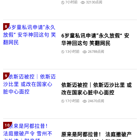
7小时前
32130点阅
8
6岁童私讯申请“永久放假” 安
华神回这句 笑翻网民
13小时前
26788点阅
9
依斯迈被控｜依斯迈沙比里 或
改在国家心脏中心面控
17小时前
24670点阅
10
原来是阿都拉昔！ 法庭撤破产