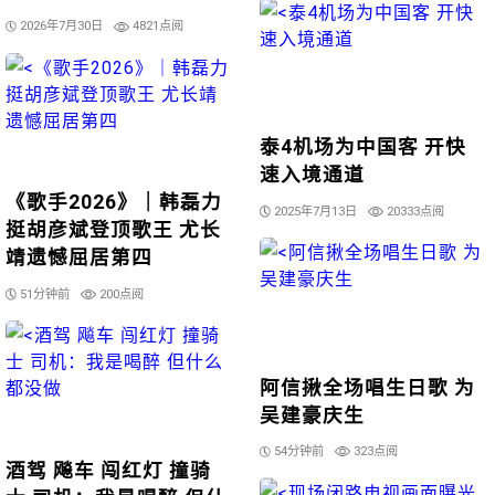
2026年7月30日
4821点阅
泰4机场为中国客 开快
速入境通道
《歌手2026》｜韩磊力
2025年7月13日
20333点阅
挺胡彦斌登顶歌王 尤长
靖遗憾屈居第四
51分钟前
200点阅
阿信揪全场唱生日歌 为
吴建豪庆生
54分钟前
323点阅
酒驾 飚车 闯红灯 撞骑