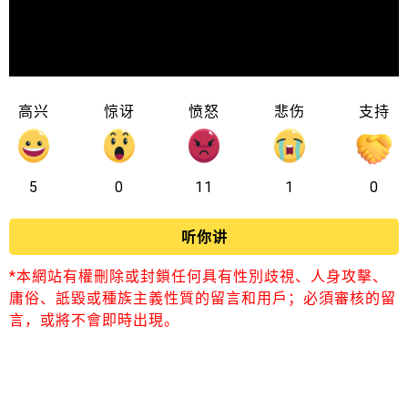
高兴
惊讶
愤怒
悲伤
支持
5
0
11
1
0
听你讲
*本網站有權刪除或封鎖任何具有性別歧視、人身攻擊、
庸俗、詆毀或種族主義性質的留言和用戶；必須審核的留
言，或將不會即時出現。