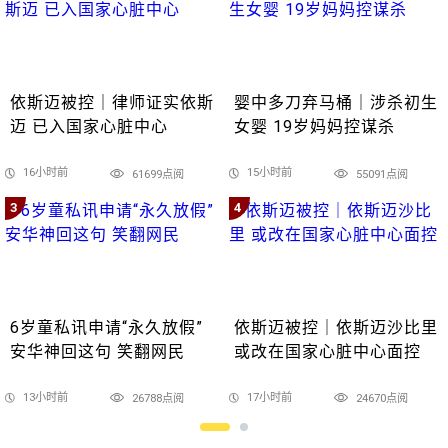
依斯迈被控｜律师证实依斯
婴中多刀弃马桶｜涉杀初生
迈 已入国家心脏中心
女婴 19岁妈妈控谋杀
16小时前
15小时前
61699点阅
55091点阅
3
4
6岁童私讯申请“永久放假”
依斯迈被控｜依斯迈沙比里
安华神回这句 笑翻网民
或改在国家心脏中心面控
13小时前
17小时前
26788点阅
24670点阅