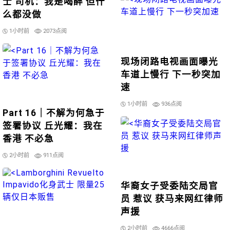
士 司机：我是喝醉 但什
么都没做
1小时前
2073点阅
现场闭路电视画面曝光
车道上慢行 下一秒突加
速
1小时前
936点阅
Part 16｜不解为何急于
签署协议 丘光耀：我在
香港 不必急
2小时前
911点阅
华裔女子受委陆交局官
员 惹议 获马来网红律师
声援
2小时前
4666点阅