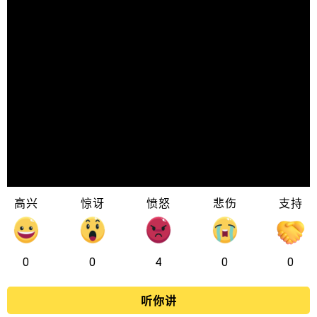
高兴
惊讶
愤怒
悲伤
支持
0
0
4
0
0
听你讲