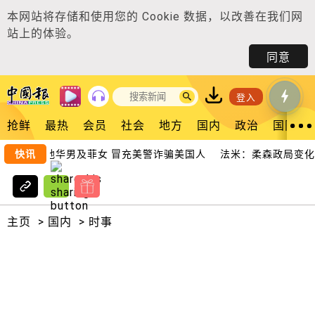
本网站将存储和使用您的
Cookie 数据
，以改善在我们网
站上的体验。
同意
登入
抢鲜
最热
会员
社会
地方
国内
政治
国际
首脑雇本地华男及菲女 冒充美警诈骗美国人
快讯
法米：柔森政局变化 
主页
>
国内
>
时事