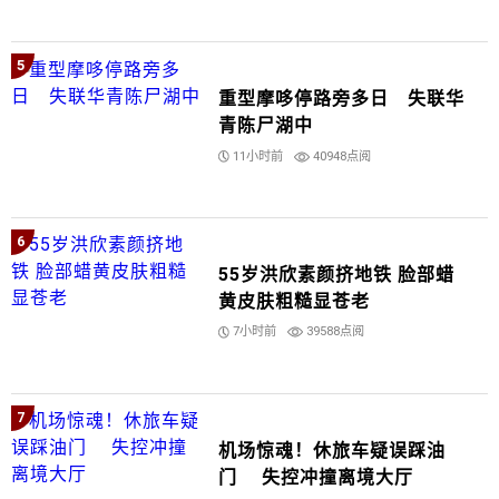
5
重型摩哆停路旁多日 失联华
青陈尸湖中
11小时前
40948点阅
6
55岁洪欣素颜挤地铁 脸部蜡
黄皮肤粗糙显苍老
7小时前
39588点阅
7
机场惊魂！休旅车疑误踩油
门 失控冲撞离境大厅