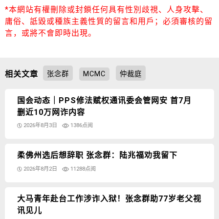
*本網站有權刪除或封鎖任何具有性別歧視、人身攻擊、
庸俗、詆毀或種族主義性質的留言和用戶；必須審核的留
言，或將不會即時出現。
相关文章
张念群
MCMC
仲裁庭
国会动态｜PPS修法赋权通讯委会管网安 首7月
删近10万网诈内容
2026年8月3日
1386点阅
柔佛州选后想辞职 张念群：陆兆福劝我留下
2026年8月2日
11288点阅
大马青年赴台工作涉诈入狱！张念群助77岁老父视
讯见儿