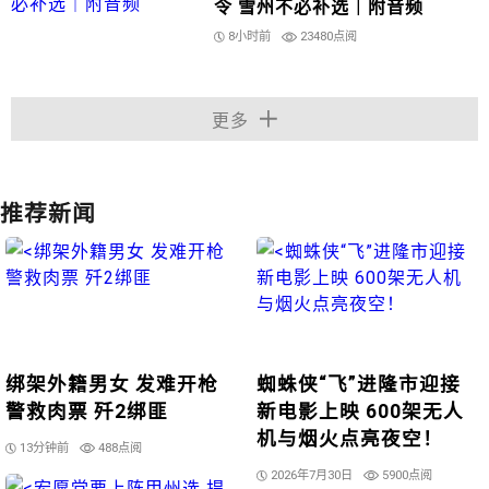
令 雪州不必补选｜附音频
8小时前
23480点阅
更多
推荐新闻
绑架外籍男女 发难开枪
蜘蛛侠“飞”进隆市迎接
警救肉票 歼2绑匪
新电影上映 600架无人
机与烟火点亮夜空！
13分钟前
488点阅
2026年7月30日
5900点阅