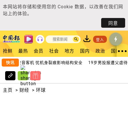
本网站将存储和使用您的
Cookie 数据
，以改善在我们网
站上的体验。
同意
登入
抢鲜
最热
会员
社会
地方
国内
政治
国际
471架波音客机 忧机身裂痕影响结构安全
快讯
19岁男投报遭父虐待性骚
主页
>
财经
>
环球