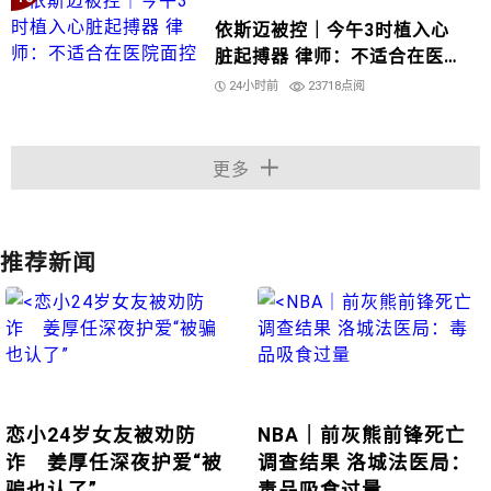
依斯迈被控｜今午3时植入心
脏起搏器 律师：不适合在医院
面控
24小时前
23718点阅
更多
推荐新闻
恋小24岁女友被劝防
NBA｜前灰熊前锋死亡
诈 姜厚任深夜护爱“被
调查结果 洛城法医局：
骗也认了”
毒品吸食过量