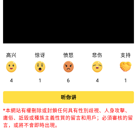
高兴
惊讶
愤怒
悲伤
支持
4
1
6
4
1
听你讲
*本網站有權刪除或封鎖任何具有性別歧視、人身攻擊、
庸俗、詆毀或種族主義性質的留言和用戶；必須審核的留
言，或將不會即時出現。