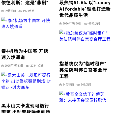
依德利斯：这是“悲剧”
段热销51.6% 以“Luxury
Affordable”理念打造新
29分钟前
1974点阅
世代品质生活
2026年7月30日
4893点阅
泰4机场为中国客 开快
速入境通道
指总统仅为“临时租户”
2025年7月13日
20341点阅
美法院叫停白宫宴会厅
工程
34分钟前
569点阅
黑木山关卡发现可疑行
李箱 出动警拆弹组到场