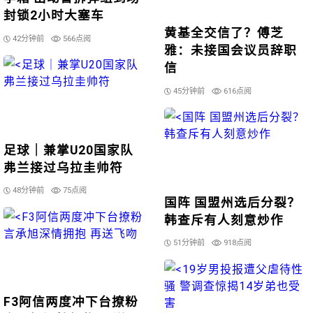
封锁2小时大塞车
黄基全交信了？傅芝
42分钟前
566点阅
雅：未接国会议员辞职
信
45分钟前
616点阅
足球｜兼掌U20国家队
弗兰接过乌拉圭帅符
48分钟前
75点阅
国阵 国盟州选后分裂？
韩查斥有人刻意炒作
51分钟前
918点阅
F3阿信两度冲下台撩粉