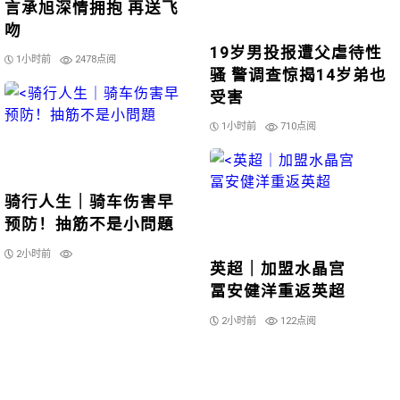
言承旭深情拥抱 再送飞
吻
19岁男投报遭父虐待性
1小时前
2478点阅
骚 警调查惊揭14岁弟也
受害
1小时前
710点阅
骑行人生｜骑车伤害早
预防！抽筋不是小問題
2小时前
英超｜加盟水晶宫
冨安健洋重返英超
2小时前
122点阅