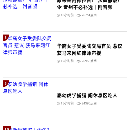
原来是阿都拉昔！ 法庭撤破产
令 雪州不必补选｜附音频
18小时前
26761点阅
8
华裔女子受委陆交局官员 惹议
获马来网红律师声援
12小时前
26958点阅
9
泰幼虎学捕猎 闯休息区吃人
15小时前
24393点阅
10