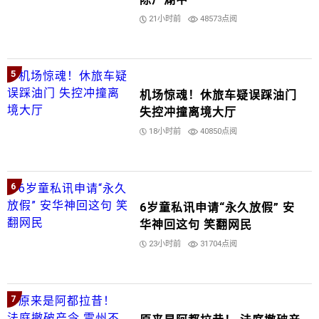
21小时前
48573点阅
5
机场惊魂！休旅车疑误踩油门
失控冲撞离境大厅
18小时前
40850点阅
6
6岁童私讯申请“永久放假” 安
华神回这句 笑翻网民
23小时前
31704点阅
7