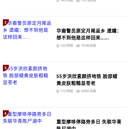
16小时前
79178点阅
2
华裔警员原定月尾返乡 遗孀：
想不到他是这样回来…….
12小时前
72183点阅
3
55岁洪欣素颜挤地铁 脸部蜡
黄皮肤粗糙显苍老
17小时前
59921点阅
4
重型摩哆停路旁多日 失联华青
陈尸湖中