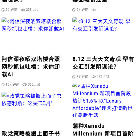
9分钟前
238点阅
9分钟前
阿信深夜晒双塔楼合照
8.12 三大天文奇观 罕有
网秒抓包吐槽：求你卸
交汇引发阴谋论？
载AI
6分钟前
167点阅
15分钟前
365点阅
蒲种Xanadu
政党策略被搬上面子书
Millennium 新项目首阶