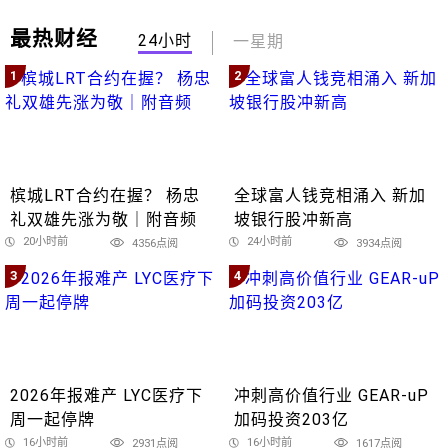
最热财经
24小时
一星期
1
2
槟城LRT合约在握？ 杨忠
全球富人钱竞相涌入 新加
礼双雄先涨为敬｜附音频
坡银行股冲新高
20小时前
24小时前
4356点阅
3934点阅
3
4
2026年报难产 LYC医疗下
冲刺高价值行业 GEAR-uP
周一起停牌
加码投资203亿
16小时前
16小时前
2931点阅
1617点阅