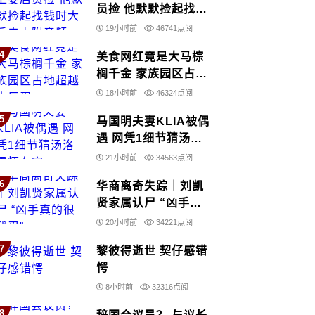
员捡 他默默捡起找钱
时大反击｜附音频
19小时前
46741点阅
4
美食网红竟是大马棕
榈千金 家族园区占地
超越大巨蛋
18小时前
46324点阅
5
马国明夫妻KLIA被偶
遇 网凭1细节猜汤洛
雯怀女宝
21小时前
34563点阅
6
华商离奇失踪｜刘凯
贤家属认尸 “凶手真
的很残忍”
20小时前
34221点阅
7
黎彼得逝世 契仔感错
愕
8小时前
32316点阅
8