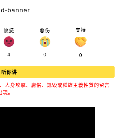
支持
愤怒
悲伤
4
0
0
听你讲
視、人身攻擊、庸俗、詆毀或種族主義性質的留言
出現。