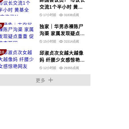
辞国会议员？ 与议长
交流1个半小时 黄基
全“交信了”！
17小时前
31838点阅
9
独家｜华男赤裸陈尸
沟渠 家属发现疑点重
重 促警查死因
15小时前
31514点阅
10
邱淑贞次女越大越像
妈 纤腰少女感惊艳网
友
12小时前
29355点阅
更多