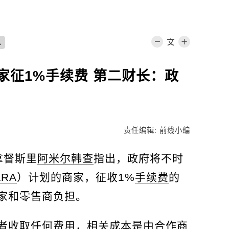
A
家征1%手续费 第二财长：政
责任编辑: 前线小编
拿督斯里
阿米尔韩查
指出，政府将不时
ARA
）计划的商家，征收1%
手续费
的
家和零售商负担。
者收取任何费用，相关成本是由合作商