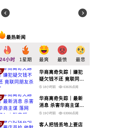
最热新闻
24小时
1星期
最爽
最愤
最悲
最惊
支持
1
华商离奇失踪｜嫌犯
疑欠钱不还 竟联同朋
友杀人
18小时前
63635点阅
2
华商离奇失踪｜最新
消息 杀害华商主谋
落网了！｜附音频
19小时前
63066点阅
3
客人把钱丢地上要店