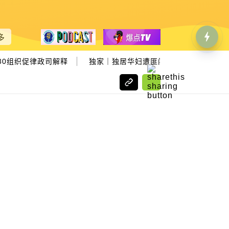
多
|
30组织促律政司解释
独家｜独居华妇遭匪闯屋 绑手封嘴劫走2