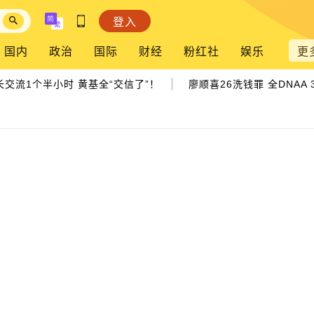
登入
国内
政治
国际
财经
粉红社
娱乐
更
|
流1个半小时 黄基全“交信了”！
廖顺喜26洗钱罪 全DNAA 