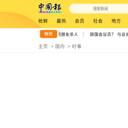
抢鲜
最热
会员
社会
地方
|
快讯
失踪｜嫌犯疑欠钱不还 竟联同朋友杀人
辞国会议员？ 与议长交
主页
>
国内
>
时事