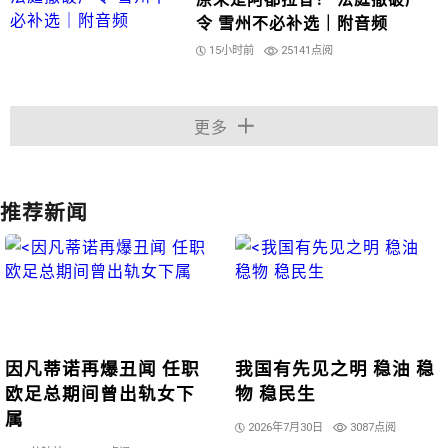
令 雪州不必补选｜附音频
15小时前
25141点阅
更多
推荐新闻
因凡蒂诺再爆丑闻 任职
我国有先见之明 稳油 稳
欧足总期间曾出轨女下
物 稳民生
属
2026年7月30日
3087点阅