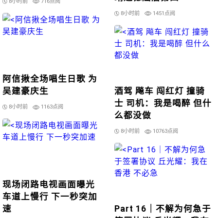
8小时前
716点阅
8小时前
1451点阅
阿信揪全场唱生日歌 为
吴建豪庆生
酒驾 飚车 闯红灯 撞骑
士 司机：我是喝醉 但什
8小时前
1163点阅
么都没做
8小时前
10763点阅
现场闭路电视画面曝光
车道上慢行 下一秒突加
速
Part 16｜不解为何急于