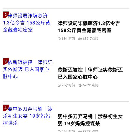
2
律师设局诈骗慈济1.3亿令吉
158公斤黄金藏豪宅密室
13小时前
63917点阅
3
依斯迈被控｜律师证实依斯迈
已入国家心脏中心
23小时前
62091点阅
4
婴中多刀弃马桶｜涉杀初生女
婴 19岁妈妈控谋杀
22小时前
56271点阅