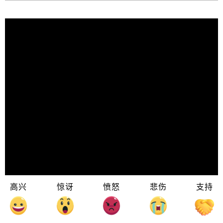
高兴
惊讶
愤怒
悲伤
支持