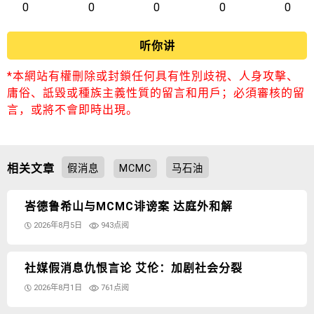
0
0
0
0
0
听你讲
*本網站有權刪除或封鎖任何具有性別歧視、人身攻擊、
庸俗、詆毀或種族主義性質的留言和用戶；必須審核的留
言，或將不會即時出現。
相关文章
假消息
MCMC
马石油
峇德鲁希山与MCMC诽谤案 达庭外和解
2026年8月5日
943点阅
社媒假消息仇恨言论 艾伦：加剧社会分裂
2026年8月1日
761点阅