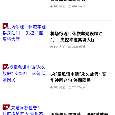
14小时前
44436点阅
8
机场惊魂！休旅车疑误踩油
门 失控冲撞离境大厅
14小时前
36283点阅
9
6岁童私讯申请“永久放假” 安
华神回这句 笑翻网民
20小时前
28157点阅
10
原来是阿都拉昔！ 法庭撤破产