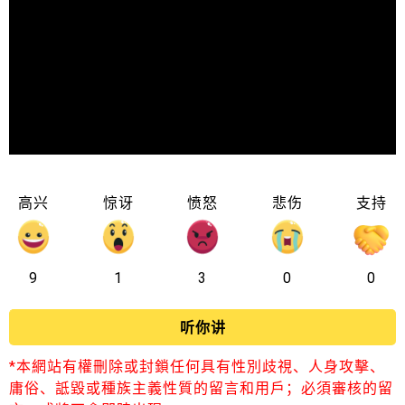
高兴
惊讶
愤怒
悲伤
支持
9
1
3
0
0
听你讲
*本網站有權刪除或封鎖任何具有性別歧視、人身攻擊、
庸俗、詆毀或種族主義性質的留言和用戶；必須審核的留