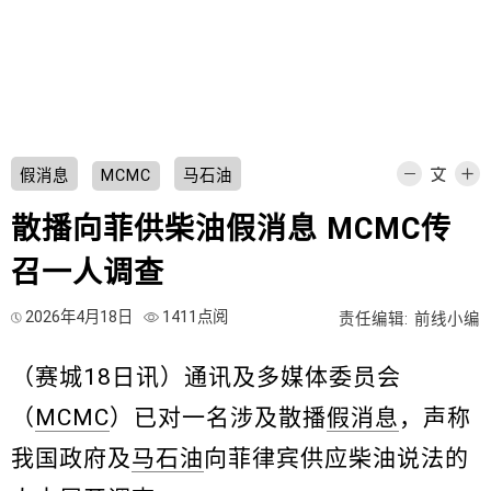
假消息
MCMC
马石油
散播向菲供柴油假消息 MCMC传
召一人调查
2026年4月18日
1411点阅
责任编辑: 前线小编
（赛城18日讯）通讯及多媒体委员会
（
MCMC
）已对一名涉及散播
假消息
，声称
我国政府及
马石油
向菲律宾供应柴油说法的