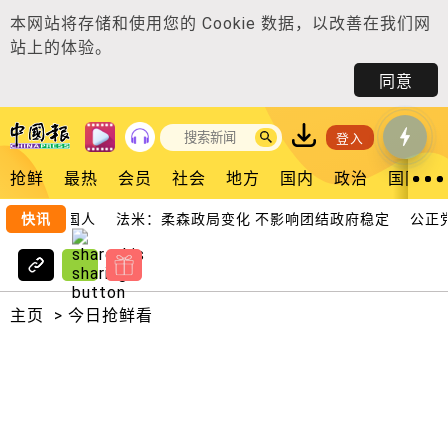
本网站将存储和使用您的
Cookie 数据
，以改善在我们网
站上的体验。
同意
登入
抢鲜
最热
会员
社会
地方
国内
政治
国际
警诈骗美国人
快讯
法米：柔森政局变化 不影响团结政府稳定
公正党宣
主页
>
今日抢鲜看