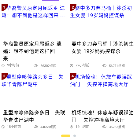
1
2
华裔警员原定月尾返乡 遗
婴中多刀弃马桶｜涉杀初生
孀：想不到他是这样回
女婴 19岁妈妈控谋杀
来…….
9小时前
22小时前
56302点阅
56271点阅
3
4
重型摩哆停路旁多日 失联
机场惊魂！休旅车疑误踩油
华青陈尸湖中
门 失控冲撞离境大厅
18小时前
14小时前
44658点阅
36283点阅