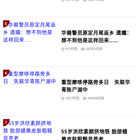
5
华裔警员原定月尾返乡 遗孀：
想不到他是这样回来…….
9小时前
56302点阅
6
重型摩哆停路旁多日 失联华
青陈尸湖中
18小时前
44658点阅
7
55岁洪欣素颜挤地铁 脸部蜡
黄皮肤粗糙显苍老