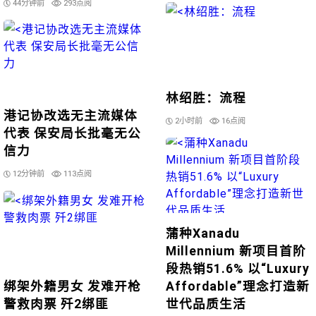
44分钟前
293点阅
林绍胜：流程
港记协改选无主流媒体
2小时前
16点阅
代表 保安局长批毫无公
信力
12分钟前
113点阅
蒲种Xanadu
Millennium 新项目首阶
段热销51.6% 以“Luxury
绑架外籍男女 发难开枪
Affordable”理念打造新
警救肉票 歼2绑匪
世代品质生活