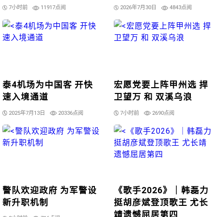
7小时前
11917点阅
2026年7月30日
4843点阅
泰4机场为中国客 开快
宏愿党要上阵甲州选 捍
速入境通道
卫望万 和 双溪乌浪
2025年7月13日
20336点阅
7小时前
2690点阅
警队欢迎政府 为军警设
《歌手2026》｜韩磊力
新升职机制
挺胡彦斌登顶歌王 尤长
靖遗憾屈居第四