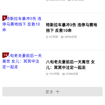
9
特斯拉车暴冲3伤 违停马赛地
挡下 反救10命
4小时前
28994点阅
10
八旬老夫妻前后一天离世 女
儿：冥冥中注定一起走
19小时前
27080点阅
更多