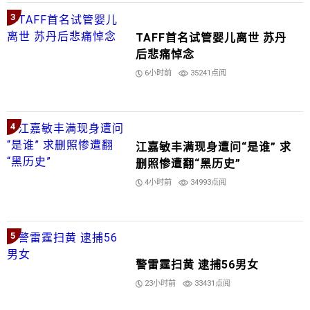
3
TAFF首名试管婴儿离世 苏丹
后悲痛悼念
6小时前
35241点阅
4
江嘉敏丰满现身遭问“是谁” 求
删照惨遭翻“黑历史”
4小时前
34993点阅
5
警雷霆扫黄 逮捕56男女
23小时前
33431点阅