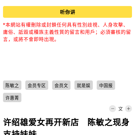
听你讲
*本網站有權刪除或封鎖任何具有性別歧視、人身攻擊、
庸俗、詆毀或種族主義性質的留言和用戶；必須審核的留
言，或將不會即時出現。
陈敏之
会员专区
会员文
就是娱
中国报
许惠菁
许绍雄爱女再开新店 陈敏之现身
支持妹妹