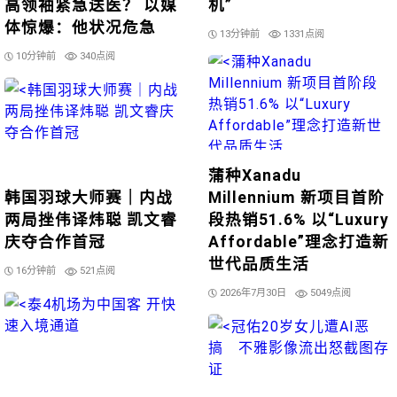
高领袖紧急送医？ 以媒
机”
体惊爆：他状况危急
13分钟前
1331点阅
10分钟前
340点阅
蒲种Xanadu
韩国羽球大师赛｜内战
Millennium 新项目首阶
两局挫伟译炜聪 凯文睿
段热销51.6% 以“Luxury
庆夺合作首冠
Affordable”理念打造新
世代品质生活
16分钟前
521点阅
2026年7月30日
5049点阅