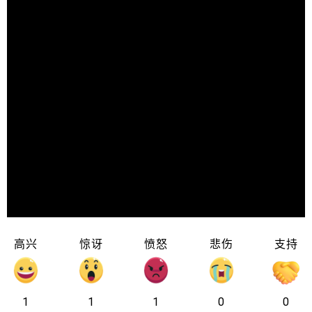
高兴
惊讶
愤怒
悲伤
支持
1
1
1
0
0