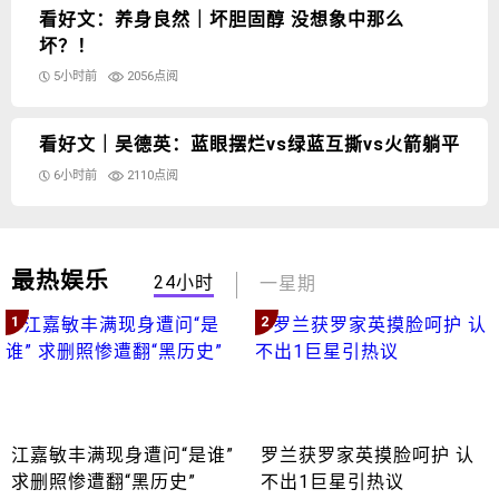
看好文：养身良然｜坏胆固醇 没想象中那么
坏？！
5小时前
2056点阅
看好文｜吴德英：蓝眼摆烂vs绿蓝互撕vs火箭躺平
6小时前
2110点阅
最热娱乐
24小时
一星期
1
2
江嘉敏丰满现身遭问“是谁”
罗兰获罗家英摸脸呵护 认
求删照惨遭翻“黑历史”
不出1巨星引热议