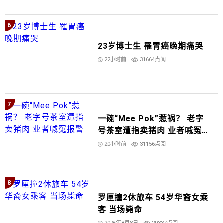
6
23岁博士生 罹胃癌晚期痛哭
22小时前
31664点阅
7
一碗“Mee Pok”惹祸？ 老字
号茶室遭指卖猪肉 业者喊冤报
警
20小时前
31156点阅
8
罗厘撞2休旅车 54岁华裔女乘
客 当场毙命
2026年8月8日
29337点阅