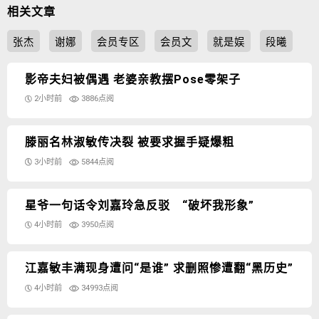
相关文章
张杰
谢娜
会员专区
会员文
就是娱
段曦
影帝夫妇被偶遇 老婆亲教摆Pose零架子
2小时前
3886点阅
滕丽名林淑敏传决裂 被要求握手疑爆粗
3小时前
5844点阅
星爷一句话令刘嘉玲急反驳 “破坏我形象”
4小时前
3950点阅
江嘉敏丰满现身遭问“是谁” 求删照惨遭翻“黑历史”
4小时前
34993点阅