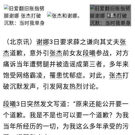
+8
（北京讯）
谢娜
3日要求薛之谦向其丈夫
张
杰
道歉，意外引
张杰
前女友
段曦
参战，对方
痛诉当年遭劈腿并被造谣成第三者，多年来
饱受网络霸凌，罹患忧郁症。对此，
张杰
打
破沉默发声，引发网友热烈讨论。
段曦
3日突然发文写道：“原来还能公开要一
个道歉。我是不是也可以要一个道歉？为我
当年所经历的一切，为我这么多年承受的污