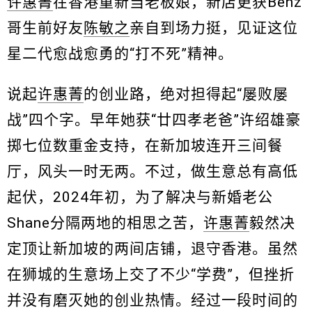
许惠菁
在香港重新当老板娘，新店更获Benz
哥生前好友
陈敏之
亲自到场力挺，见证这位
星二代愈战愈勇的“打不死”精神。
说起
许惠菁
的创业路，绝对担得起“屡败屡
战”四个字。早年她获“廿四孝老爸”许绍雄豪
掷七位数重金支持，在新加坡连开三间餐
厅，风头一时无两。不过，做生意总有高低
起伏，2024年初，为了解决与新婚老公
Shane分隔两地的相思之苦，
许惠菁
毅然决
定顶让新加坡的两间店铺，退守香港。虽然
在狮城的生意场上交了不少“学费”，但挫折
并没有磨灭她的创业热情。经过一段时间的