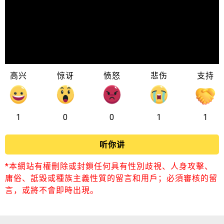
高兴
惊讶
愤怒
悲伤
支持
1
0
0
1
1
听你讲
*本網站有權刪除或封鎖任何具有性別歧視、人身攻擊、
庸俗、詆毀或種族主義性質的留言和用戶；必須審核的留
言，或將不會即時出現。