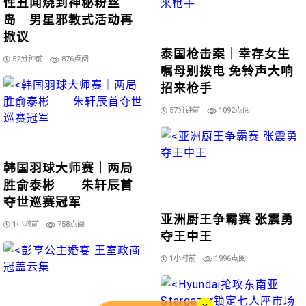
性丑闻烧到神秘粉丝
岛 男星邪教式活动再
掀议
泰国枪击案｜幸存女生
52分钟前
876点阅
嘱母别拨电 免铃声大响
招来枪手
57分钟前
1092点阅
韩国羽球大师赛｜两局
胜俞泰彬 朱轩辰首
夺世巡赛冠军
亚洲厨王争霸赛 张震勇
1小时前
758点阅
夺王中王
1小时前
1996点阅