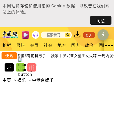
本网站将存储和使用您的
Cookie 数据
，以改善在我们网
站上的体验。
同意
登入
抢鲜
最热
会员
社会
地方
国内
政治
国际
市打架 警捕3有前科男子
快讯
独家｜罗兴亚女童少女失踪 一周内发
主页
>
娱乐
>
中港台娱乐