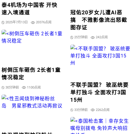
泰4机场为中国客 开快
速入境通道
冠佑20岁女儿遭AI恶
搞 不雅影像流出怒截
2025年7月13日
20376点阅
图存证
25分钟前
242点阅
树倒压车砸伤 2长者1童
情况稳定
不联手国盟？ 玻巫统要
30分钟前
1100点阅
单打独斗 全面攻打3国
15州
33分钟前
2262点阅