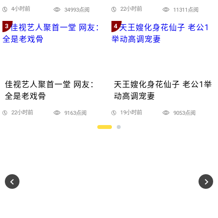
4小时前
22小时前
34993点阅
11311点阅
3
4
佳视艺人聚首一堂 网友：
天王嫂化身花仙子 老公1举
全是老戏骨
动高调宠妻
22小时前
19小时前
9163点阅
9053点阅