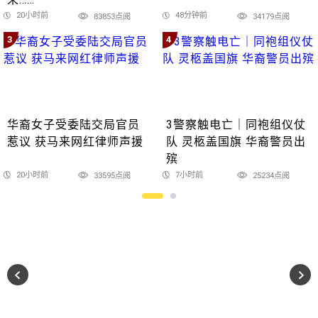
20小时前
48分钟前
83853点阅
34179点阅
3
4
华裔女子受委陆交局官员
3警察触电亡｜同袍组仪仗
惹议 获马来网红律师声援
队 灵柩盖国旗 华裔警员出
殡
20小时前
7小时前
33595点阅
25234点阅