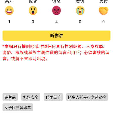
高兴
惊讶
愤怒
悲伤
支持
1
0
4
0
0
听你讲
*本網站有權刪除或封鎖任何具有性別歧視、人身攻擊、
庸俗、詆毀或種族主義性質的留言和用戶；必須審核的留
言，或將不會即時出現。
违禁品
机场安全
代罪羔羊
陌生人托带行李过安检
女子险当替罪羊