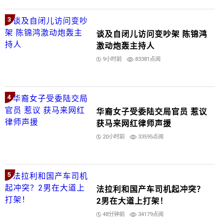
3
谈及自闭儿访问变吵架 陈锦鸿
激动炮轰主持人
9小时前
83381点阅
4
华裔女子受委陆交局官员 惹议
获马来网红律师声援
20小时前
33595点阅
5
法拉利和国产车司机起冲突？
2男在大道上打架！
48分钟前
34179点阅