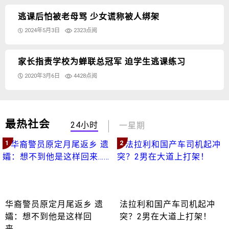
逃课后怕被老母骂 少女谎称被人绑架
2024年5月3日
2323点阅
家长指责学校为蝉联总冠军 迫学生逃课练习
2020年3月6日
4428点阅
最热社会
24小时
一星期
1
2
华裔警员原定月尾返乡 遗
法拉利和国产车司机起冲
孀：想不到他是这样回
突？2男在大道上打架！
来……