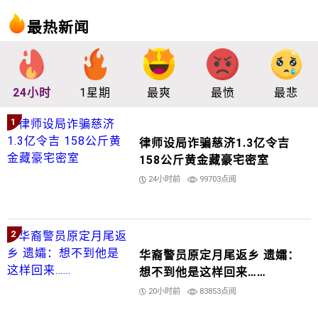
最热新闻
24小时
1星期
最爽
最愤
最悲
1
律师设局诈骗慈济1.3亿令吉
158公斤黄金藏豪宅密室
24小时前
99703点阅
2
华裔警员原定月尾返乡 遗孀：
想不到他是这样回来……
20小时前
83853点阅