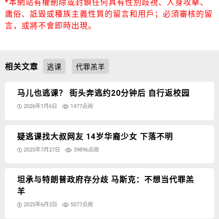
*本網站有權刪除或封鎖任何具有性別歧視、人身攻擊、
庸俗、詆毀或種族主義性質的留言和用戶；必須審核的留
言，或將不會即時出現。
相关文章
逃课
代罪羔羊
马儿也逃课？ 街头奔逃约20分钟后 自行返校园
2026年1月6日
1477点阅
疑逃课找大叔网友 14岁华裔少女 下落不明
2025年7月27日
39896点阅
坦承与特朗普政府存分歧 马斯克：不想当代罪羔
羊
2025年6月2日
5077点阅