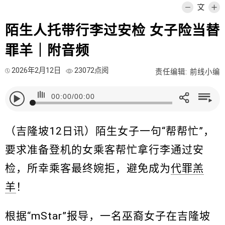
陌生人托带行李过安检 女子险当替
罪羊｜附音频
2026年2月12日
23072点阅
责任编辑: 前线小编
00:00
/
00:00
（吉隆坡12日讯）陌生女子一句“帮帮忙”，
要求准备登机的女乘客帮忙拿行李通过安
检，所幸乘客最终婉拒，避免成为
代罪羔
羊
！
根据“mStar”报导，一名巫裔女子在吉隆坡