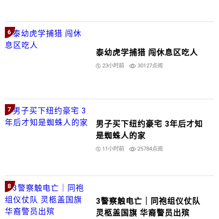
6
泰幼虎学捕猎 闯休息区吃人
23小时前
30127点阅
7
男子买下纽约豪宅 3年后才知
是蜘蛛人的家
11小时前
25784点阅
8
3警察触电亡｜同袍组仪仗队
灵柩盖国旗 华裔警员出殡