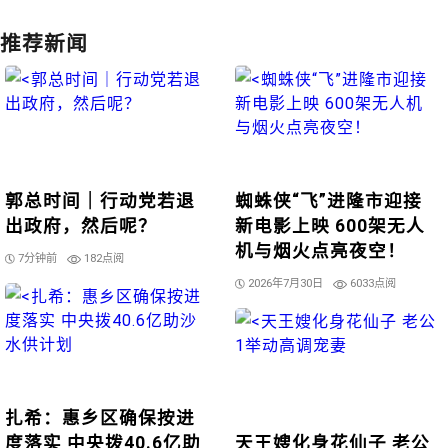
推荐新闻
郭总时间｜行动党若退
蜘蛛侠“飞”进隆市迎接
出政府，然后呢？
新电影上映 600架无人
机与烟火点亮夜空！
7分钟前
182点阅
2026年7月30日
6033点阅
扎希：惠乡区确保按进
度落实 中央拨40.6亿助
天王嫂化身花仙子 老公