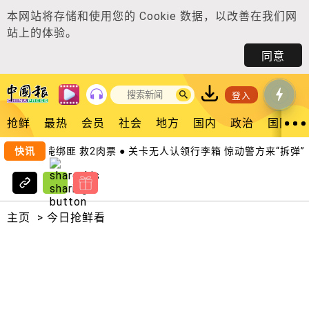
本网站将存储和使用您的
Cookie 数据
，以改善在我们网
站上的体验。
同意
登入
抢鲜
最热
会员
社会
地方
国内
政治
国际
捕6同党 击毙绑匪 救2肉票 ● 关卡无人认领行李箱 惊动警方来“拆弹”
快讯
主页
>
今日抢鲜看