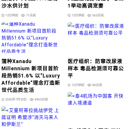
沙水供计划
1举动高调宠妻
13分钟前
71点阅
13分钟前
563点阅
蒲种Xanadu
医疗组织：防窜改尿液
Millennium 新项目首阶
样本 毒品检测须可靠公
段热销51.6% 以“Luxury
平
Affordable”理念打造新
15分钟前
84点阅
世代品质生活
2026年7月30日
4963点阅