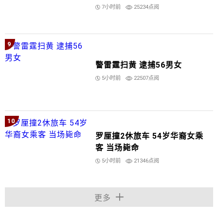
7小时前
25234点阅
9
警雷霆扫黄 逮捕56男女
5小时前
22507点阅
10
罗厘撞2休旅车 54岁华裔女乘
客 当场毙命
5小时前
21346点阅
更多