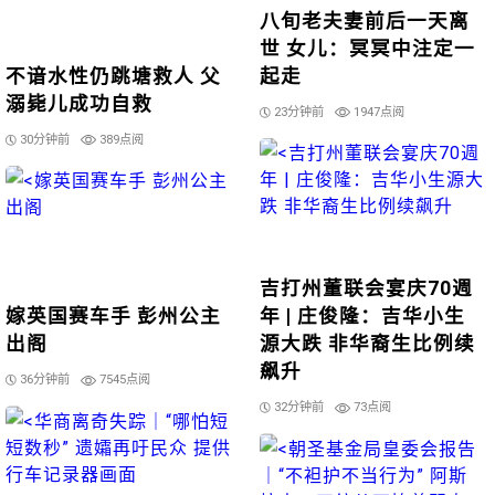
八旬老夫妻前后一天离
世 女儿：冥冥中注定一
不谙水性仍跳塘救人 父
起走
溺毙儿成功自救
23分钟前
1947点阅
30分钟前
389点阅
吉打州董联会宴庆70週
嫁英国赛车手 彭州公主
年 | 庄俊隆：吉华小生
出阁
源大跌 非华裔生比例续
飙升
36分钟前
7545点阅
32分钟前
73点阅