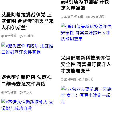
泰4机场为中国客 开快
速入境通道
艾曼阿蒂拉挑战伊党 上
2025年7月13日
20358点阅
庭证明 希盟涉“消灭马来
人和伊斯兰”
18分钟前
316点阅
采用部署新科技须评估
安全性 哥宾星吁提升人
才技能迎变革
避免堕诈骗陷阱 法庭推
20分钟前
138点阅
二维码查证文件真伪
20分钟前
35点阅