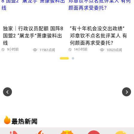
独家｜行政议员配额 国阵8
“有十年机会没交出政绩”
国盟2 “屠龙手”萧康骏料出
邓章钦不点名批评某人 有
线
何颜面再求受委托？
9小时前
14小时前
11961点阅
10523点阅
最热新闻