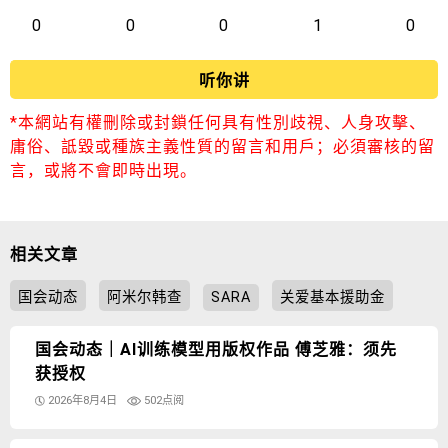
0
0
0
1
0
听你讲
*本網站有權刪除或封鎖任何具有性別歧視、人身攻擊、
庸俗、詆毀或種族主義性質的留言和用戶；必須審核的留
言，或將不會即時出現。
相关文章
国会动态
阿米尔韩查
SARA
关爱基本援助金
国会动态｜AI训练模型用版权作品 傅芝雅：须先
获授权
2026年8月4日
502点阅