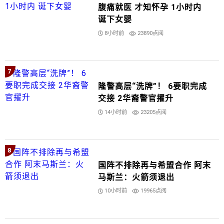
腹痛就医 才知怀孕 1小时内
诞下女婴
8小时前
23890点阅
7
隆警高层“洗牌”！ 6要职完成
交接 2华裔警官擢升
14小时前
23205点阅
8
国阵不排除再与希盟合作 阿末
马斯兰：火箭须退出
10小时前
19965点阅