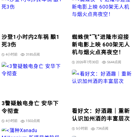
沙登1小时内2车祸 酿1
蜘蛛侠“飞”进隆市迎接
死3伤
新电影上映 600架无人
机与烟火点亮夜空！
4小时前
3185点阅
2026年7月30日
5644点阅
3警疑触电身亡 安华下
令彻查
看好文：好酒趣｜重新
认识加州酒的丰富层次
4小时前
1502点阅
5小时前
734点阅