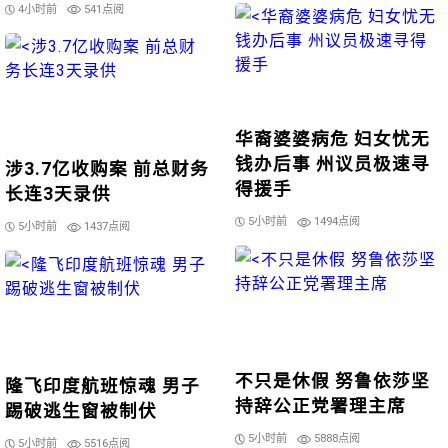
4小时前
541点阅
华裔婆婆病危 妇女忧无
钱办后事 州议员极速寻
涉3.7亿收购案 前总财务
得援手
长连3天录供
5小时前
1494点阅
5小时前
1437点阅
不只是休假 努鲁依莎坚
隆飞印度航班惊魂 男子
持辞公正党署理主席
踢破逃生窗被制伏
5小时前
5888点阅
5小时前
5516点阅