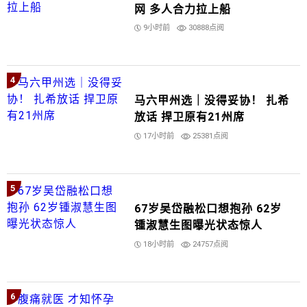
网 多人合力拉上船
9小时前
30888点阅
4
马六甲州选｜没得妥协！ 扎希
放话 捍卫原有21州席
17小时前
25381点阅
5
67岁吴岱融松口想抱孙 62岁
锺淑慧生图曝光状态惊人
18小时前
24757点阅
6