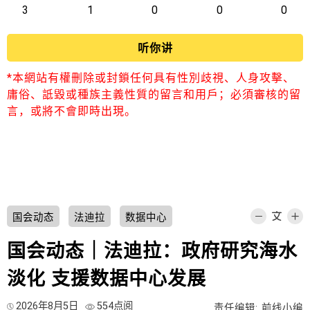
3
1
0
0
0
听你讲
*本網站有權刪除或封鎖任何具有性別歧視、人身攻擊、
庸俗、詆毀或種族主義性質的留言和用戶；必須審核的留
言，或將不會即時出現。
国会动态
法迪拉
数据中心
国会动态｜法迪拉：政府研究海水
淡化 支援数据中心发展
2026年8月5日
554点阅
责任编辑: 前线小编