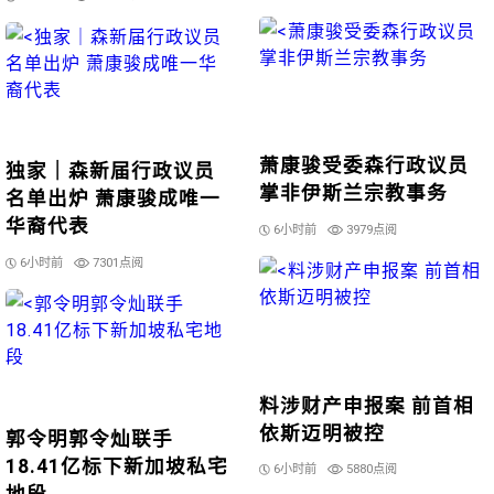
萧康骏受委森行政议员
独家｜森新届行政议员
掌非伊斯兰宗教事务
名单出炉 萧康骏成唯一
华裔代表
6小时前
3979点阅
6小时前
7301点阅
料涉财产申报案 前首相
依斯迈明被控
郭令明郭令灿联手
18.41亿标下新加坡私宅
6小时前
5880点阅
地段