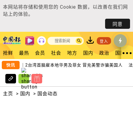
本网站将存储和使用您的
Cookie 数据
，以改善在我们网
站上的体验。
同意
登入
抢鲜
最热
会员
社会
地方
国内
政治
国际
独家｜2台湾首脑雇本地华男及菲女 冒充美警诈骗美国人
快讯
法米
主页
>
国内
>
国会动态