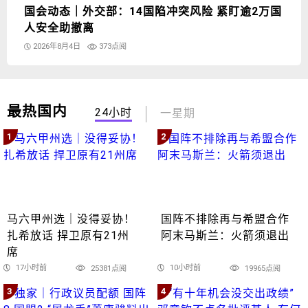
国会动态｜外交部：14国陷冲突风险 紧盯逾2万国
人安全助撤离
2026年8月4日
373点阅
最热国内
24小时
一星期
1
2
马六甲州选｜没得妥协！
国阵不排除再与希盟合作
扎希放话 捍卫原有21州
阿末马斯兰：火箭须退出
席
17小时前
10小时前
25381点阅
19965点阅
3
4