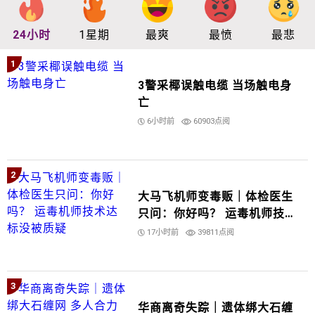
24小时
1星期
最爽
最愤
最悲
1
3警采椰误触电缆 当场触电身
亡
6小时前
60903点阅
2
大马飞机师变毒贩｜体检医生
只问：你好吗？ 运毒机师技术
达标没被质疑
17小时前
39811点阅
3
华商离奇失踪｜遗体绑大石缠