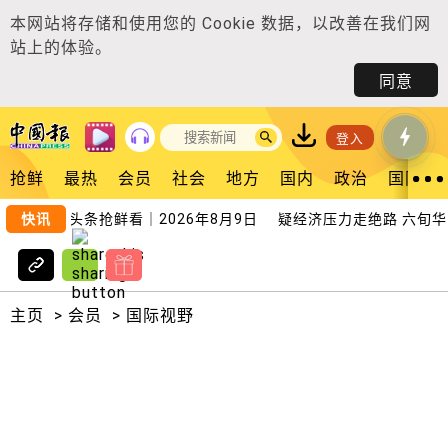
本网站将存储和使用您的
Cookie 数据
，以改善在我们网
站上的体验。
同意
登入
抢鲜
最热
会员
社会
地方
国内
政治
国际
快讯
头条抢鲜看｜2026年8月9日
疑经济压力走绝路 六旬华男
主页
>
会员
>
国际视野