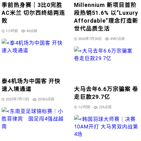
季前热身赛｜3比0完胜
Millennium 新项目首阶
AC米兰 切尔西终结两连
段热销51.6% 以“Luxury
败
Affordable”理念打造新
世代品质生活
1小时前
40点阅
2026年7月30日
4987点阅
泰4机场为中国客 开快
速入境通道
大马去年6.6万宗骗案 卷
走巨款29.7亿
2025年7月13日
20363点阅
1小时前
226点阅