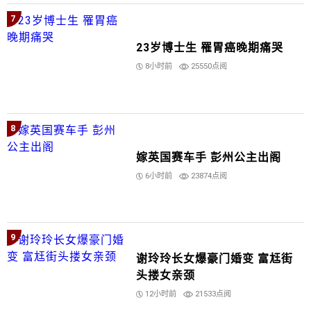
7
23岁博士生 罹胃癌晚期痛哭
8小时前
25550点阅
8
嫁英国赛车手 彭州公主出阁
6小时前
23874点阅
9
谢玲玲长女爆豪门婚变 富尪街
头搂女亲颈
12小时前
21533点阅