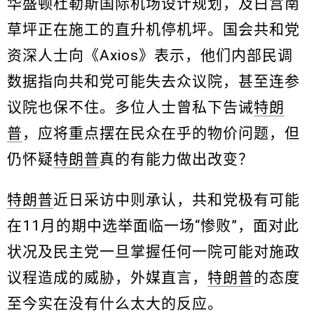
华盛顿杜勒斯国际机场设计规划，及白宫南
草坪正在施工的直升机停机坪。国会共和党
资深人士向《Axios》表示，他们内部民调
数据指向共和党可能失去众议院，甚至连参
议院也保不住。多位人士曾私下告诫
特朗
普
，应将重点摆在民众在乎的物价问题，但
仍怀疑
特朗普
真的有能力做出改变？
特朗普
近日采访中则承认，共和党极有可能
在11月的期中选举面临一场“惨败”，面对此
状况及民主党一旦掌握任何一院可能对施政
议程造成的威胁，外媒直言，
特朗普
的态度
至今实在没有什么太大的反应。