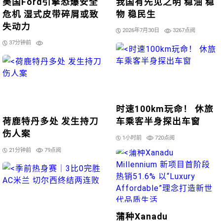
美国Ford引擎恐爆安全
我国有先见之明 稳油 稳
危机 湿式皮带碎屑或致
物 稳民生
失动力
2026年7月30日
3267点阅
37分钟前
时速100km玩命！ 休旅
荷鹿特丹多处 发生持刀
车乘客半身探出车窗
伤人案
1小时前
720点阅
21分钟前
79点阅
蒲种Xanadu