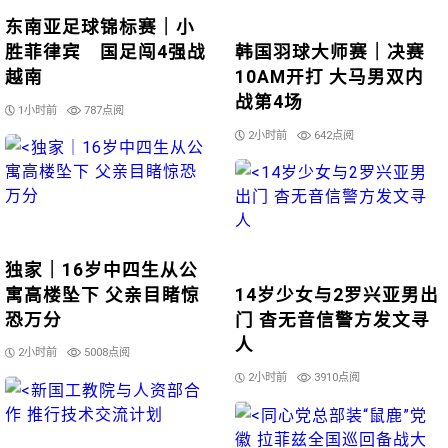
东南亚足球锦标赛｜小
胜菲律宾 国足闯4强战
韩国羽球大师赛｜决赛
越南
10AM开打 大马男双内
战第4场
1小时前
787点阅
2小时前
642点阅
独家｜16岁中四生从公
寓高楼坠下 父亲目睹惊
14岁少女与2罗兴亚男出
恐万分
门 杳无音信警方发文寻
人
2小时前
5008点阅
2小时前
3910点阅