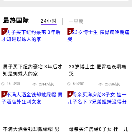
最热国际
24小时
一星期
1
2
男子买下纽约豪宅 3年后才
23岁博士生 罹胃癌晚期痛
知是蜘蛛人的家
哭
16小时前
8小时前
28147点阅
25550点阅
3
4
不满大洒金钱却戴绿帽 男
母亲买洋房给8子女 挂一儿