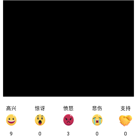
高兴
惊讶
愤怒
悲伤
支持
9
0
3
0
0