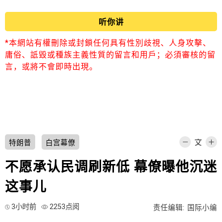
听你讲
*本網站有權刪除或封鎖任何具有性別歧視、人身攻擊、
庸俗、詆毀或種族主義性質的留言和用戶；必須審核的留
言，或將不會即時出現。
特朗普
白宫幕僚
不愿承认民调刷新低 幕僚曝他沉迷
这事儿
3小时前
2253点阅
责任编辑: 国际小编