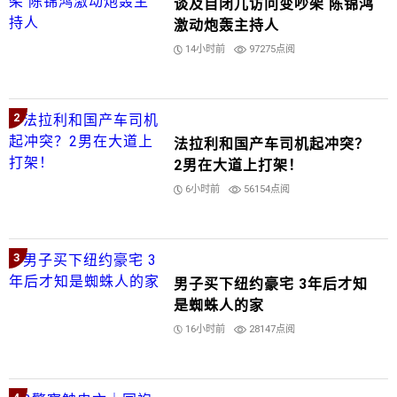
谈及自闭儿访问变吵架 陈锦鸿
激动炮轰主持人
14小时前
97275点阅
2
法拉利和国产车司机起冲突？
2男在大道上打架！
6小时前
56154点阅
3
男子买下纽约豪宅 3年后才知
是蜘蛛人的家
16小时前
28147点阅