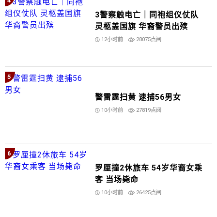
4
3警察触电亡｜同袍组仪仗队
灵柩盖国旗 华裔警员出殡
12小时前
28075点阅
5
警雷霆扫黄 逮捕56男女
10小时前
27819点阅
6
罗厘撞2休旅车 54岁华裔女乘
客 当场毙命
10小时前
26425点阅