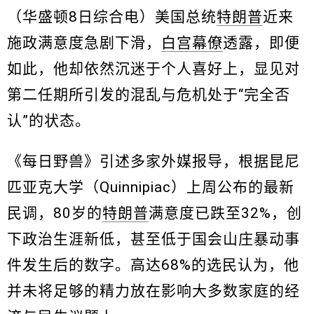
（华盛顿8日综合电）美国总统
特朗普
近来
施政满意度急剧下滑，
白宫幕僚
透露，即便
如此，他却依然沉迷于个人喜好上，显见对
第二任期所引发的混乱与危机处于“完全否
认”的状态。
《每日野兽》引述多家外媒报导，根据昆尼
匹亚克大学（Quinnipiac）上周公布的最新
民调，80岁的
特朗普
满意度已跌至32%，创
下政治生涯新低，甚至低于国会山庄暴动事
件发生后的数字。高达68%的选民认为，他
并未将足够的精力放在影响大多数家庭的经