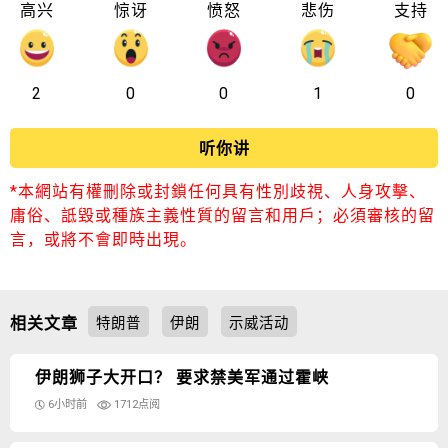
高兴
惊讶
愤怒
悲伤
支持
2
0
0
1
0
听你讲
*本網站有權刪除或封鎖任何具有性別歧視、人身攻擊、
庸俗、詆毀或種族主義性質的留言和用戶；必須審核的留
言，或將不會即時出現。
相关文章
特朗普
伊朗
示威活动
伊朗狮子大开口？ 要求禁美军通过霍峡
6小时前
1712点阅