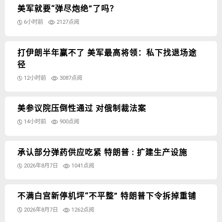
美军就要“弹尽炮绝”了吗？
6小时前
2127点阅
打伊朗半年赢不了 美军最高将领：私下找退场途
径
12小时前
3087点阅
美参议院压倒性通过 对俄制裁法案
14小时前
900点阅
承认部分弹药供应吃紧 特朗普 : 扩建生产设施
2026年8月7日
1041点阅
不满白宫新停机坪“不平整” 特朗普下令拆掉重铺
2026年8月7日
1262点阅