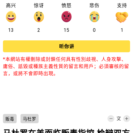
高兴
惊讶
愤怒
悲伤
支持
13
2
15
0
1
听你讲
*本網站有權刪除或封鎖任何具有性別歧視、人身攻擊、
庸俗、詆毀或種族主義性質的留言和用戶；必須審核的留
言，或將不會即時出現。
贩毒
马杜罗