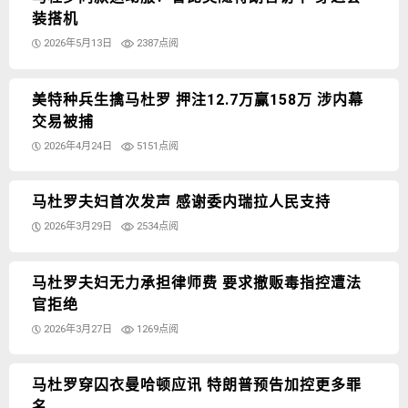
装搭机
2026年5月13日
2387点阅
美特种兵生擒马杜罗 押注12.7万赢158万 涉内幕
交易被捕
2026年4月24日
5151点阅
马杜罗夫妇首次发声 感谢委内瑞拉人民支持
2026年3月29日
2534点阅
马杜罗夫妇无力承担律师费 要求撤贩毒指控遭法
官拒绝
2026年3月27日
1269点阅
马杜罗穿囚衣曼哈顿应讯 特朗普预告加控更多罪
名