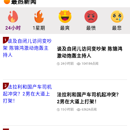
最热新闻
24小时
1星期
最爽
最愤
最悲
1
谈及自闭儿访问变吵架 陈锦鸿
激动炮轰主持人
24小时前
104184点阅
2
法拉利和国产车司机起冲突？
2男在大道上打架！
15小时前
63624点阅