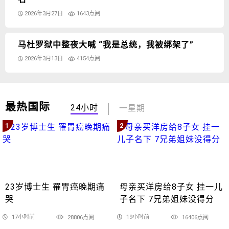
2026年3月27日
1643点阅
马杜罗狱中整夜大喊 “我是总统，我被绑架了”
2026年3月13日
4154点阅
最热国际
24小时
一星期
1
2
23岁博士生 罹胃癌晚期痛
母亲买洋房给8子女 挂一儿
哭
子名下 7兄弟姐妹没得分
17小时前
19小时前
28806点阅
16406点阅