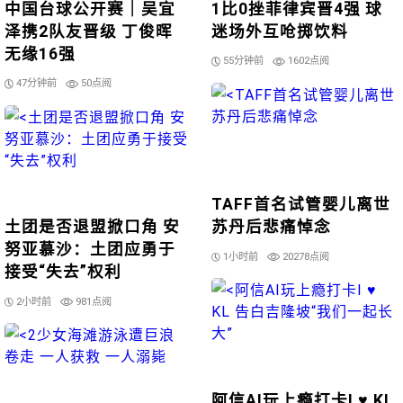
中国台球公开赛｜吴宜
1比0挫菲律宾晋4强 球
泽携2队友晋级 丁俊晖
迷场外互呛掷饮料
无缘16强
55分钟前
1602点阅
47分钟前
50点阅
TAFF首名试管婴儿离世
土团是否退盟掀口角 安
苏丹后悲痛悼念
努亚慕沙：土团应勇于
1小时前
20278点阅
接受“失去”权利
2小时前
981点阅
阿信AI玩上瘾打卡I ♥ KL