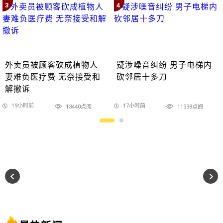
3
4
外卖员被顾客砍成植物人
疑涉噪音纠纷 男子电梯内
妻难负医疗费 无奈接受和
砍邻居十多刀
解撤诉
19小时前
17小时前
13440点阅
11338点阅