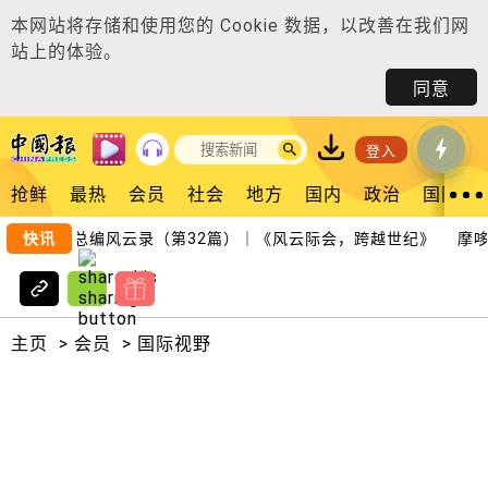
本网站将存储和使用您的
Cookie 数据
，以改善在我们网
站上的体验。
同意
登入
抢鲜
最热
会员
社会
地方
国内
政治
国际
快讯
总编风云录（第32篇）｜《风云际会，跨越世纪》
摩哆失
主页
>
会员
>
国际视野