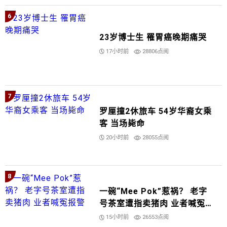
6
23岁博士生 罹胃癌晚期痛哭
17小时前
28806点阅
7
罗厘撞2休旅车 54岁华裔女乘
客 当场毙命
20小时前
28055点阅
8
一碗“Mee Pok”惹祸？ 老字
号茶室遭指卖猪肉 业者喊冤报
警
15小时前
26553点阅