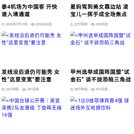
泰4机场为中国客 开快
星妈驾到美女靠边站 凌
速入境通道
宝儿一挥手成全场焦点
2025年7月13日
20368点阅
22分钟前
439点阅
发线没后退仍可能秃 女
甲州选举成国阵国盟“试
性“这里变宽”要注意
金石” 谈不拢恐陷三角战
24分钟前
247点阅
38分钟前
875点阅