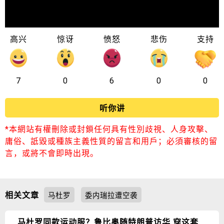
高兴
惊讶
愤怒
悲伤
支持
7
0
6
0
0
听你讲
*本網站有權刪除或封鎖任何具有性別歧視、人身攻擊、
庸俗、詆毀或種族主義性質的留言和用戶；必須審核的留
言，或將不會即時出現。
相关文章
马杜罗
委内瑞拉遭空袭
马杜罗同款运动服？鲁比奥随特朗普访华 穿这套