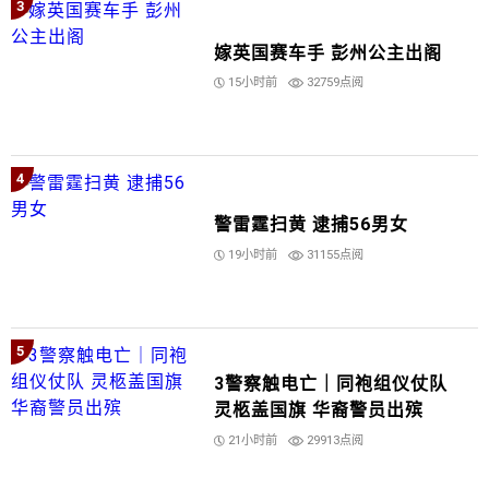
3
嫁英国赛车手 彭州公主出阁
15小时前
32759点阅
4
警雷霆扫黄 逮捕56男女
19小时前
31155点阅
5
3警察触电亡｜同袍组仪仗队
灵柩盖国旗 华裔警员出殡
21小时前
29913点阅