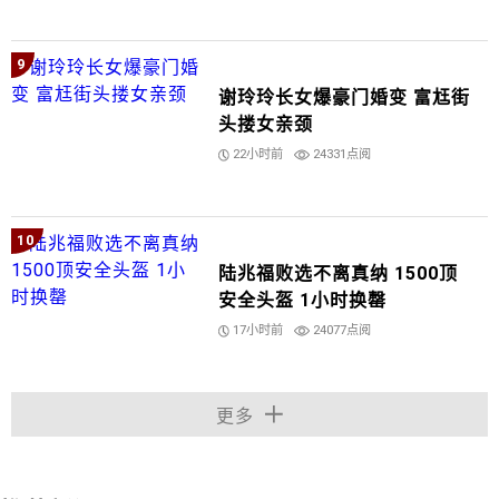
9
谢玲玲长女爆豪门婚变 富尪街
头搂女亲颈
22小时前
24331点阅
10
陆兆福败选不离真纳 1500顶
安全头盔 1小时换罄
17小时前
24077点阅
更多