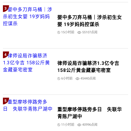
3
婴中多刀弃马桶｜涉杀初生女
婴 19岁妈妈控谋杀
15小时前
55107点阅
4
律师设局诈骗慈济1.3亿令吉
158公斤黄金藏豪宅密室
6小时前
45440点阅
5
重型摩哆停路旁多日 失联华
青陈尸湖中
11小时前
40996点阅