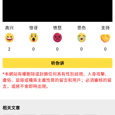
高兴
惊讶
愤怒
悲伤
支持
2
0
0
0
0
听你讲
*本網站有權刪除或封鎖任何具有性別歧視、人身攻擊、
庸俗、詆毀或種族主義性質的留言和用戶；必須審核的留
言，或將不會即時出現。
相关文章