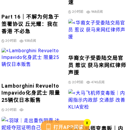
速
2小时前
968点阅
Part 16｜不解为何急于
签署协议 丘光耀：我在
香港 不必急
2小时前
938点阅
华裔女子受委陆交局官
员 惹议 获马来网红律师
声援
2小时前
4745点阅
Lamborghini Revuelto
Impavido化身武士 限量
25辆仅日本贩售
2小时前
x
打开APP阅读
大马飞机师变毒贩｜内