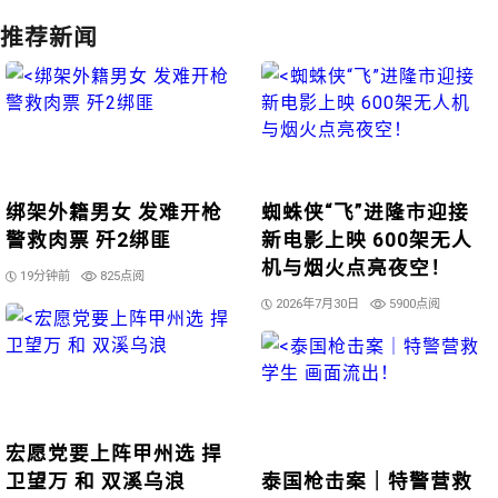
推荐新闻
绑架外籍男女 发难开枪
蜘蛛侠“飞”进隆市迎接
警救肉票 歼2绑匪
新电影上映 600架无人
机与烟火点亮夜空！
19分钟前
825点阅
2026年7月30日
5900点阅
宏愿党要上阵甲州选 捍
卫望万 和 双溪乌浪
泰国枪击案｜特警营救