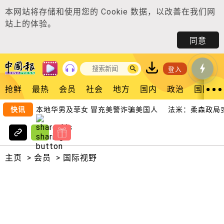
本网站将存储和使用您的
Cookie 数据
，以改善在我们网
站上的体验。
同意
登入
抢鲜
最热
会员
社会
地方
国内
政治
国际
湾首脑雇本地华男及菲女 冒充美警诈骗美国人
快讯
法米：柔森政局变化
主页
>
会员
>
国际视野