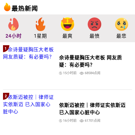
最热新闻
24小时
1星期
最爽
最愤
最悲
1
佘诗曼疑胸压大老板 网友质
疑：有必要吗？
15小时前
68584点阅
2
依斯迈被控｜律师证实依斯迈
已入国家心脏中心
16小时前
61701点阅