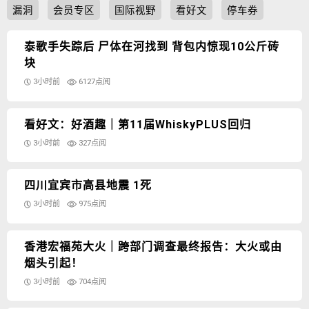
漏洞
会员专区
国际视野
看好文
停车券
泰歌手失踪后 尸体在河找到 背包内惊现10公斤砖
块
3小时前
6127点阅
看好文：好酒趣｜第11届WhiskyPLUS回归
3小时前
327点阅
四川宜宾市高县地震 1死
3小时前
975点阅
香港宏福苑大火｜跨部门调查最终报告：大火或由
烟头引起！
3小时前
704点阅