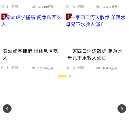
6小时前
13小时前
45440点阅
20387点阅
3
4
泰幼虎学捕猎 闯休息区吃
一家四口河边散步 弟落水
人
母兄下水救人溺亡
5小时前
12小时前
16659点阅
16001点阅