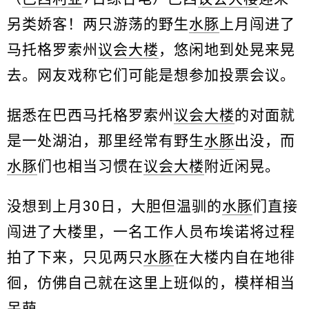
另类娇客！两只游荡的野生
水豚
上月闯进了
马托格罗索州
议会大楼
，悠闲地到处晃来晃
去。网友戏称它们可能是想参加投票会议。
据悉在巴西马托格罗索州
议会大楼
的对面就
是一处湖泊，那里经常有野生
水豚
出没，而
水豚
们也相当习惯在
议会大楼
附近闲晃。
没想到上月30日，大胆但温驯的
水豚
们直接
闯进了大楼里，一名工作人员布埃诺将过程
拍了下来，只见两只
水豚
在大楼内自在地徘
徊，仿佛自己就在这里上班似的，模样相当
呆萌。