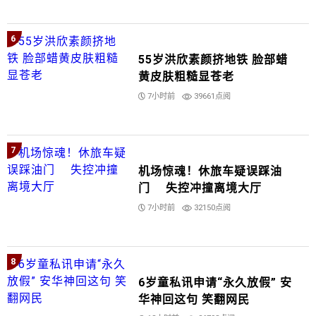
6
55岁洪欣素颜挤地铁 脸部蜡
黄皮肤粗糙显苍老
7小时前
39661点阅
7
机场惊魂！休旅车疑误踩油
门 失控冲撞离境大厅
7小时前
32150点阅
8
6岁童私讯申请“永久放假” 安
华神回这句 笑翻网民