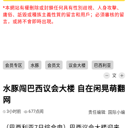
*本網站有權刪除或封鎖任何具有性別歧視、人身攻擊、
庸俗、詆毀或種族主義性質的留言和用戶；必須審核的留
言，或將不會即時出現。
会员专区
水豚
会员文
议会大楼
巴西利亚
水豚闯巴西议会大楼 自在闲晃萌翻
网
3小时前
677点阅
责任编辑: 国际小编
（
巴西利亚
7日综合电）巴西
议会大楼
迎来