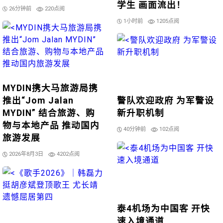
学生 画面流出！
26分钟前
220点阅
1小时前
1205点阅
MYDIN携大马旅游局携
推出“Jom Jalan
警队欢迎政府 为军警设
MYDIN” 结合旅游、购
新升职机制
物与本地产品 推动国内
40分钟前
102点阅
旅游发展
2026年8月3日
4202点阅
泰4机场为中国客 开快
速入境通道