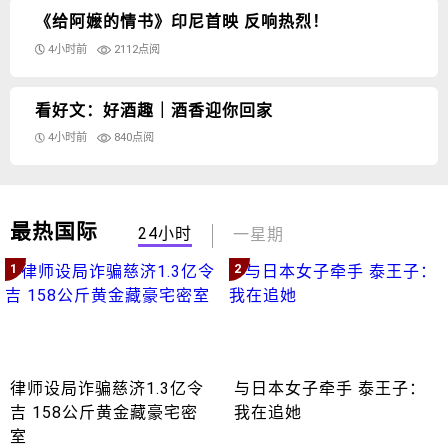
《给阿嬷的情书》印尼首映 反响热烈！
4小时前
2112点阅
看好文：好酒趣｜酒香迎你回家
4小时前
840点阅
最热国际
24小时
一星期
1
2
律师设局诈骗慈济1.3亿令
与日本女子牵手 泰王子：
吉 158公斤黄金藏豪宅密
我在追她
室