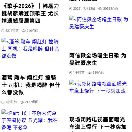
《歌手2026》｜韩磊力
2025年7月13日
20333点阅
挺胡彦斌登顶歌王 尤长
靖遗憾屈居第四
58分钟前
216点阅
阿信揪全场唱生日歌 为
吴建豪庆生
1小时前
338点阅
酒驾 飚车 闯红灯 撞骑
士 司机：我是喝醉 但什
么都没做
1小时前
2177点阅
现场闭路电视画面曝光
车道上慢行 下一秒突加