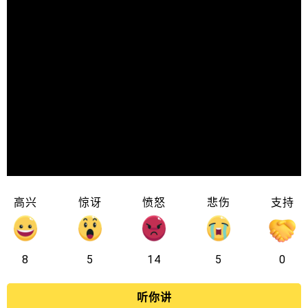
高兴
惊讶
愤怒
悲伤
支持
8
5
14
5
0
听你讲