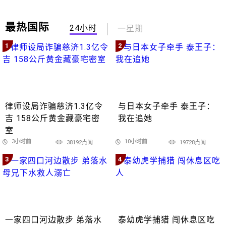
最热国际
24小时
一星期
1
2
律师设局诈骗慈济1.3亿令
与日本女子牵手 泰王子：
吉 158公斤黄金藏豪宅密
我在追她
室
3小时前
10小时前
38192点阅
19728点阅
3
4
一家四口河边散步 弟落水
泰幼虎学捕猎 闯休息区吃