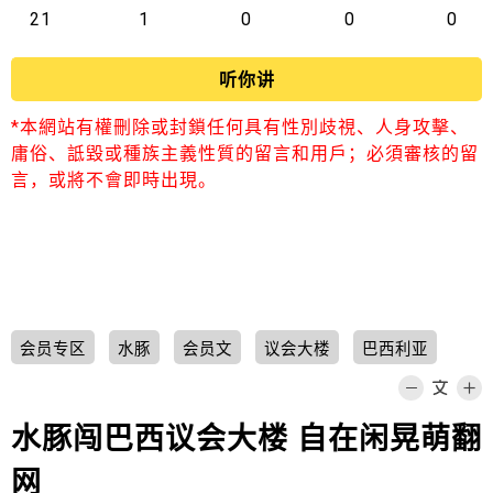
21
1
0
0
0
听你讲
*本網站有權刪除或封鎖任何具有性別歧視、人身攻擊、
庸俗、詆毀或種族主義性質的留言和用戶；必須審核的留
言，或將不會即時出現。
会员专区
水豚
会员文
议会大楼
巴西利亚
水豚闯巴西议会大楼 自在闲晃萌翻
网