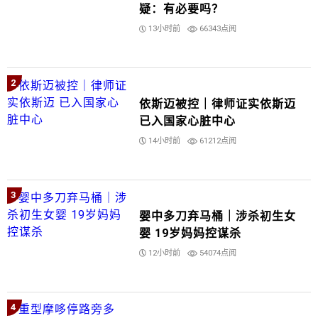
疑：有必要吗？
13小时前
66343点阅
2
依斯迈被控｜律师证实依斯迈
已入国家心脏中心
14小时前
61212点阅
3
婴中多刀弃马桶｜涉杀初生女
婴 19岁妈妈控谋杀
12小时前
54074点阅
4