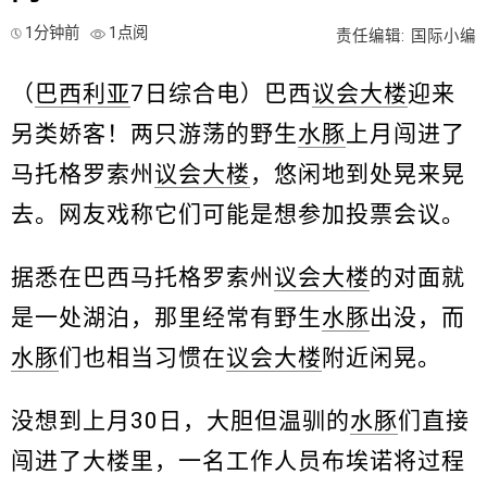
1分钟前
1点阅
责任编辑: 国际小编
（
巴西利亚
7日综合电）巴西
议会大楼
迎来
另类娇客！两只游荡的野生
水豚
上月闯进了
马托格罗索州
议会大楼
，悠闲地到处晃来晃
去。网友戏称它们可能是想参加投票会议。
据悉在巴西马托格罗索州
议会大楼
的对面就
是一处湖泊，那里经常有野生
水豚
出没，而
水豚
们也相当习惯在
议会大楼
附近闲晃。
没想到上月30日，大胆但温驯的
水豚
们直接
闯进了大楼里，一名工作人员布埃诺将过程