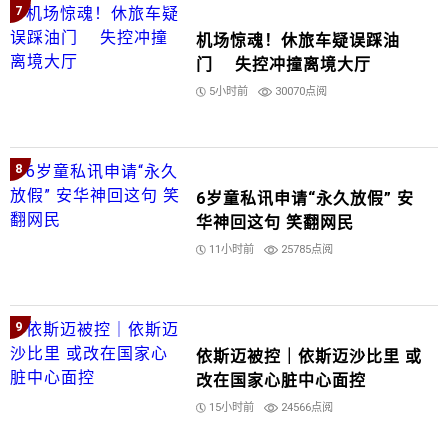
7
机场惊魂！休旅车疑误踩油
门 失控冲撞离境大厅
5小时前
30070点阅
8
6岁童私讯申请“永久放假” 安
华神回这句 笑翻网民
11小时前
25785点阅
9
依斯迈被控｜依斯迈沙比里 或
改在国家心脏中心面控
15小时前
24566点阅