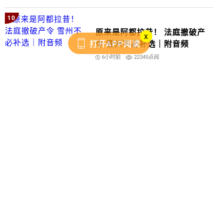
10
原来是阿都拉昔！ 法庭撤破产
x
令 雪州不必补选｜附音频
打开APP阅读
6小时前
22345点阅
更多
推荐新闻
爱子失联一年 母盼早日
Prasarana首发永续发