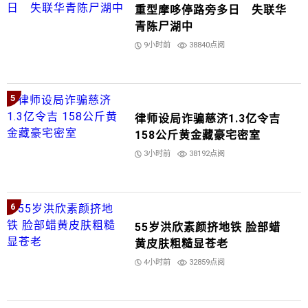
重型摩哆停路旁多日 失联华
青陈尸湖中
9小时前
38840点阅
5
律师设局诈骗慈济1.3亿令吉
158公斤黄金藏豪宅密室
3小时前
38192点阅
6
55岁洪欣素颜挤地铁 脸部蜡
黄皮肤粗糙显苍老
4小时前
32859点阅