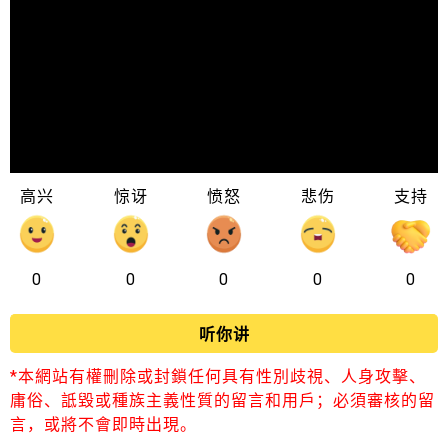
高兴
惊讶
愤怒
悲伤
支持
0
0
0
0
0
听你讲
*本網站有權刪除或封鎖任何具有性別歧視、人身攻擊、
庸俗、詆毀或種族主義性質的留言和用戶；必須審核的留
言，或將不會即時出現。