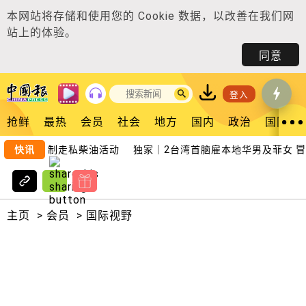
本网站将存储和使用您的
Cookie 数据
，以改善在我们网
站上的体验。
同意
登入
抢鲜
最热
会员
社会
地方
国内
政治
国际
划 有效遏制走私柴油活动
快讯
独家｜2台湾首脑雇本地华男及菲女 冒
主页
>
会员
>
国际视野