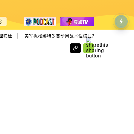
多
|
筛检
美军拟松绑特朗普动用战术性核武？ 反对者怒吼：中俄