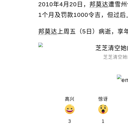
2010年4月20日，
邦莫达
遭雪州
1个月及罚款1000令吉，但过
邦莫达
上周五（5日）病逝，享年
芝芝清空她的
高兴
惊讶
3
1