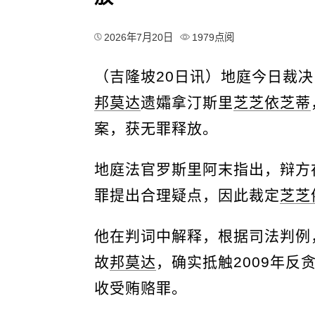
2026年7月20日
1979点阅
（吉隆坡20日讯）地庭今日裁
邦莫达
遗孀拿汀斯里
芝芝依芝蒂
案，获无罪释放。
地庭法官罗斯里阿末指出，辩方
罪提出合理疑点，因此裁定
芝芝
他在判词中解释，根据司法判例
故
邦莫达
，确实抵触2009年反
收受贿赂罪。