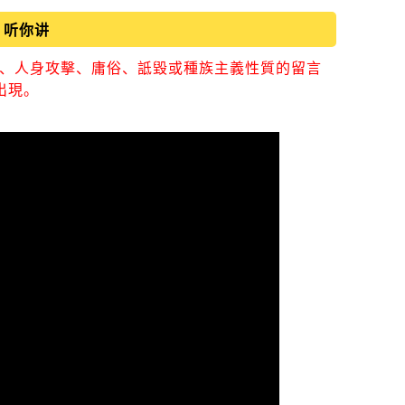
听你讲
視、人身攻擊、庸俗、詆毀或種族主義性質的留言
出現。