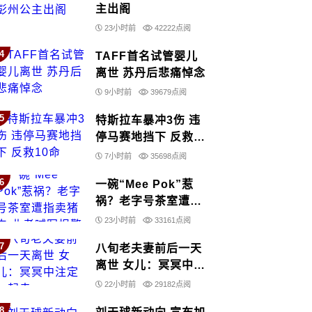
主出阁
23小时前
42222点阅
4
TAFF首名试管婴儿
离世 苏丹后悲痛悼念
9小时前
39679点阅
5
特斯拉车暴冲3伤 违
停马赛地挡下 反救10
命
7小时前
35698点阅
6
一碗“Mee Pok”惹
祸？老字号茶室遭指
卖猪肉 业者喊冤报警
23小时前
33161点阅
7
八旬老夫妻前后一天
离世 女儿：冥冥中注
定一起走
22小时前
29182点阅
8