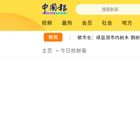
抢鲜
最热
会员
社会
地方
|
快讯
风侵袭 数十吨重货柜连环倒塌
槟市长：续监测市内树木 倒树百
主页
>
今日抢鲜看