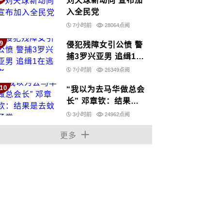
刘天球新动向 宣布加
入全民党
7小时前
28064点阅
9
侵犯残障女引公愤 警
捕3罗兴亚男 追缉1在
逃者
7小时前
26349点阅
10
“我以为去马华做总会
长” 邓章钦：结果是
去蚊子党
3小时前
24962点阅
更多