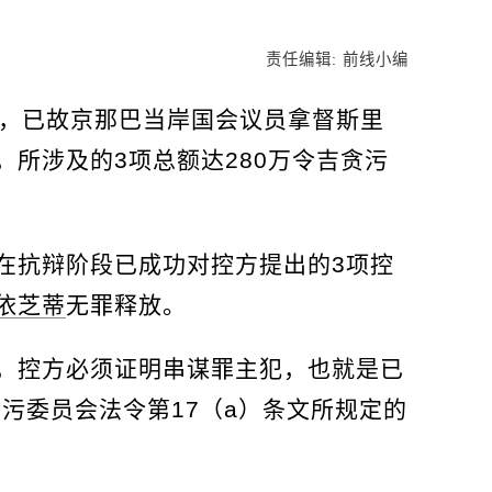
责任编辑: 前线小编
决，已故京那巴当岸国会议员拿督斯里
，所涉及的3项总额达280万令吉贪污
在抗辩阶段已成功对控方提出的3项控
依芝蒂
无罪释放。
，控方必须证明串谋罪主犯，也就是已
贪污委员会法令第17（a）条文所规定的