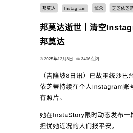
邦莫达
Instagram
悼念
芝芝依芝
邦莫达逝世｜清空Insta
邦莫达
2025年12月8日
3406点阅
（吉隆坡8日讯）已故巫统沙巴
依芝蒂
持续在个人
Instagram
账
有照片。
她在InstaStory限时动态
担忧她近况的人们报平安。