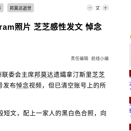
蒂
邦莫达逝世
gram照片 芝芝感性发文 悼念
责任编辑: 前线小编
州联委会主席
邦莫达
遗孀拿汀斯里
芝芝
号发布
悼念
视频，但已清空账号上的所
发布一段短文，配上一家人的黑白色合照，向