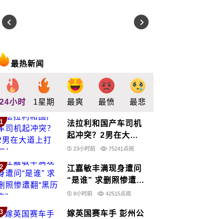
最热新闻
24小时
1星期
最爽
最愤
最悲
最惊
支持
1
法拉利和国产车司机
起冲突？2男在大道
上打架！
23小时前
75241点阅
2
江嘉敏丰满现身遭问
“是谁” 求删照惨遭翻
“黑历史”
8小时前
42515点阅
3
嫁英国赛车手 彭州公