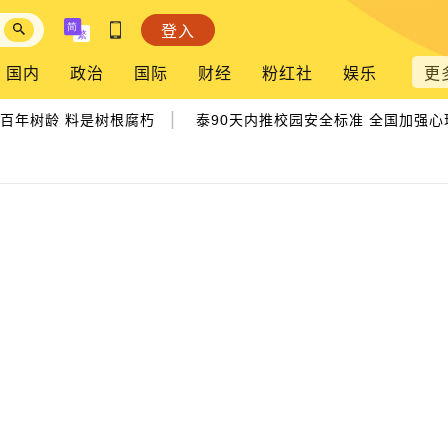
登入
国内
政治
国际
财经
粉红社
娱乐
更
|
年树龄 料是树根腐朽
泰90天内推校园安全标准 全国加强心理