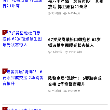
马六甲州选｜没得妥协！ 扎希
放话 捍卫原有21州席
9小时前
24234点阅
5
67岁吴岱融松口想抱孙 62岁
锺淑慧生图曝光状态惊人
11小时前
21999点阅
6
隆警高层“洗牌”！ 6要职完成
交接 2华裔警官擢升
7小时前
19093点阅
7