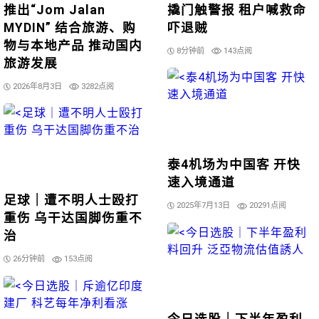
推出“Jom Jalan
撬门触警报 租户喊救命
MYDIN” 结合旅游、购
吓退贼
物与本地产品 推动国内
8分钟前
143点阅
旅游发展
2026年8月3日
3282点阅
泰4机场为中国客 开快
速入境通道
足球｜遭不明人士殴打
2025年7月13日
20291点阅
重伤 乌干达国脚伤重不
治
26分钟前
153点阅