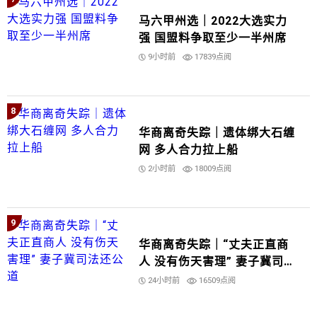
马六甲州选｜2022大选实力
强 国盟料争取至少一半州席
9小时前
17839点阅
8
华商离奇失踪｜遗体绑大石缠
网 多人合力拉上船
2小时前
18009点阅
9
华商离奇失踪｜“丈夫正直商
人 没有伤天害理” 妻子冀司法
还公道
24小时前
16509点阅