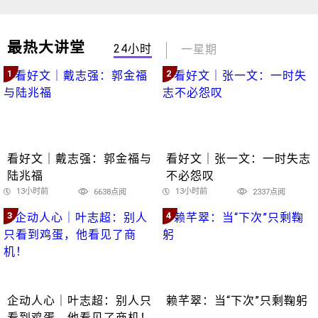
最热大讲堂
24小时
一星期
1
2
看好文｜戴志强：郭金福与
看好文｜张一文：一时失志
陆兆福
不必怨叹
13小时前
13小时前
6638点阅
2337点阅
3
4
企动人心｜叶志超：别人只
赖芊翠：当“下次”只剩鞠躬
看到鸡蛋，他看见了商机！