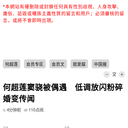
*本網站有權刪除或封鎖任何具有性別歧視、人身攻擊、
庸俗、詆毀或種族主義性質的留言和用戶；必須審核的留
言，或將不會即時出現。
何超莲
会员专区
会员文
就是娱
中国报
何超莲窦骁被偶遇 低调放闪粉碎
婚变传闻
4分钟前
110点阅