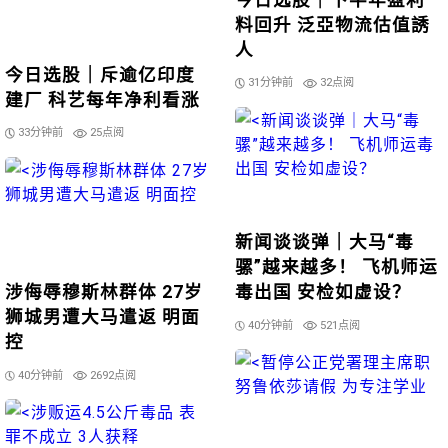
今日选股｜下半年盈利
料回升 泛亞物流估值誘
人
今日选股｜斥逾亿印度
31分钟前
32点阅
建厂 科艺每年净利看涨
33分钟前
25点阅
新闻谈谈弹｜大马“毒
骡”越来越多！ 飞机师运
涉侮辱穆斯林群体 27岁
毒出国 安检如虚设？
狮城男遭大马遣返 明面
40分钟前
521点阅
控
40分钟前
2692点阅