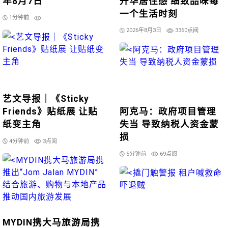
年8月7日
升华居住感 细致品味每
一个生活时刻
1分钟前
2026年8月3日
3360点阅
艺文导报｜《Sticky
Friends》贴纸展 让贴
阿克马：政府项目管理
纸变主角
失当 导致纳税人资金蒙
损
4分钟前
3点阅
5分钟前
69点阅
MYDIN携大马旅游局携