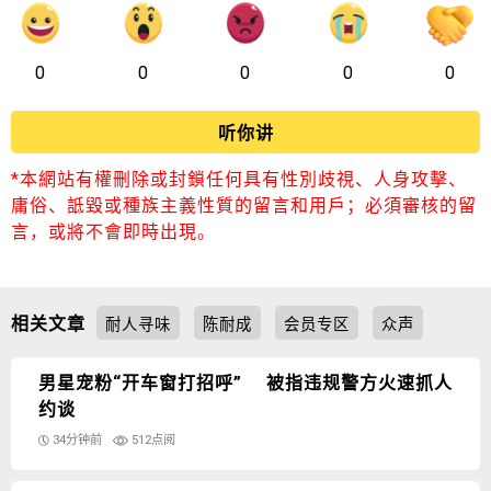
0
0
0
0
0
听你讲
*本網站有權刪除或封鎖任何具有性別歧視、人身攻擊、
庸俗、詆毀或種族主義性質的留言和用戶；必須審核的留
言，或將不會即時出現。
相关文章
耐人寻味
陈耐成
会员专区
众声
男星宠粉“开车窗打招呼” 被指违规警方火速抓人
约谈
34分钟前
512点阅