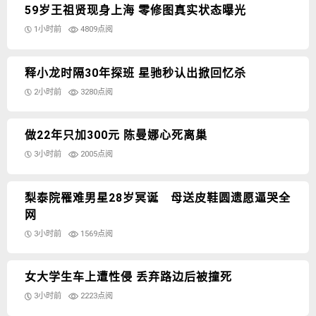
59岁王祖贤现身上海 零修图真实状态曝光
1小时前
4809点阅
释小龙时隔30年探班 星驰秒认出掀回忆杀
2小时前
3280点阅
做22年只加300元 陈曼娜心死离巢
3小时前
2005点阅
梨泰院罹难男星28岁冥诞 母送皮鞋圆遗愿逼哭全
网
3小时前
1569点阅
女大学生车上遭性侵 丢弃路边后被撞死
3小时前
2223点阅