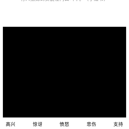
高兴
惊讶
愤怒
悲伤
支持