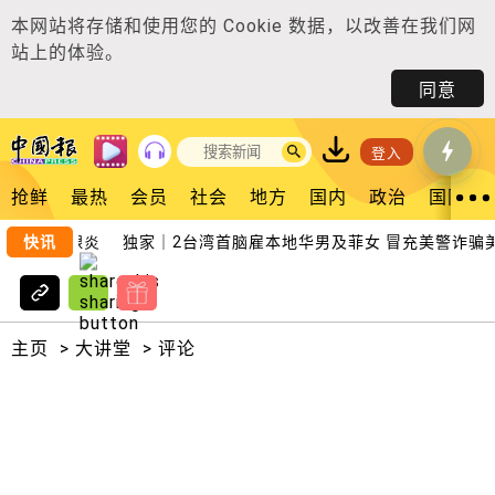
本网站将存储和使用您的
Cookie 数据
，以改善在我们网
站上的体验。
同意
登入
抢鲜
最热
会员
社会
地方
国内
政治
国际
致急性胰腺炎
快讯
独家｜2台湾首脑雇本地华男及菲女 冒充美警诈骗美
主页
>
大讲堂
>
评论