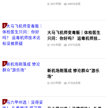
20小时前
68692点阅
2
大马飞机师变毒贩｜体检医生
只问：你好吗？ 运毒机师技术
达标没被质疑
10小时前
37575点阅
3
新机场刚落成 惨沦群众“游乐
场”
23小时前
27226点阅
4