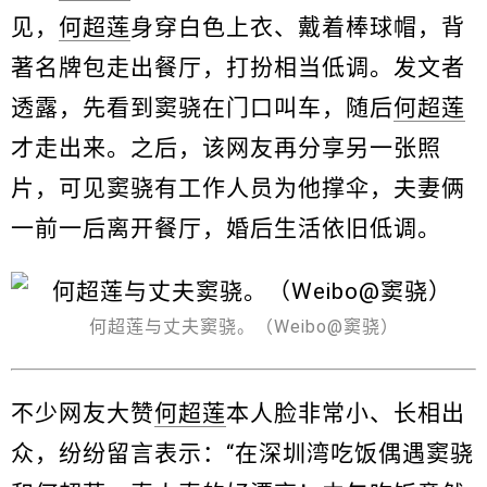
见，
何超莲
身穿白色上衣、戴着棒球帽，背
著名牌包走出餐厅，打扮相当低调。发文者
透露，先看到窦骁在门口叫车，随后
何超莲
才走出来。之后，该网友再分享另一张照
片，可见窦骁有工作人员为他撑伞，夫妻俩
一前一后离开餐厅，婚后生活依旧低调。
何超莲与丈夫窦骁。（Weibo@窦骁）
不少网友大赞
何超莲
本人脸非常小、长相出
众，纷纷留言表示：“在深圳湾吃饭偶遇窦骁