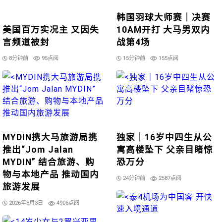
韩国羽球大师赛｜决赛
美国百万实况主 又因失
10AM开打 大马男双内
言频道被封
战第4场
8分钟前
95点阅
15分钟前
155点阅
MYDIN携大马旅游局携
独家｜16岁中四生从公
推出“Jom Jalan
寓高楼坠下 父亲目睹惊
MYDIN” 结合旅游、购
恐万分
物与本地产品 推动国内
24分钟前
2587点阅
旅游发展
2026年8月3日
4906点阅