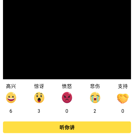
高兴
惊讶
愤怒
悲伤
支持
6
3
0
2
0
听你讲