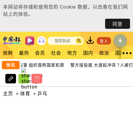
本网站将存储和使用您的
Cookie 数据
，以改善在我们网
站上的体验。
同意
登入
抢鲜
最热
会员
社会
地方
国内
政治
国际
追问股权事 组织竟称国家机密
快讯
警方接投报 大道起冲突 1人被打至
主页
>
体育
>
乒乓