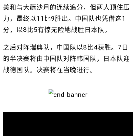
美和与大藤沙月的连续追分，但两人顶住压
力，最终以11比9胜出。中国队也凭借这1
分，以8比5有惊无险地战胜日本队。
之后对阵瑞典队，中国队以8比4获胜。7日
的半决赛将由中国队对阵韩国队，日本队迎
战德国队。决赛将在当晚进行。