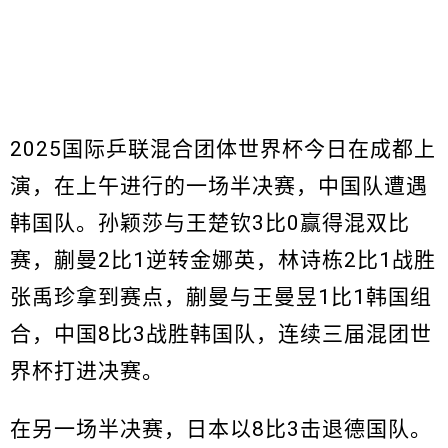
2025国际乒联混合团体世界杯今日在成都上
演，在上午进行的一场半决赛，中国队遭遇
韩国队。孙颖莎与王楚钦3比0赢得混双比
赛，蒯曼2比1逆转金娜英，林诗栋2比1战胜
张禹珍拿到赛点，蒯曼与王曼昱1比1韩国组
合，中国8比3战胜韩国队，连续三届混团世
界杯打进决赛。
在另一场半决赛，日本以8比3击退德国队。