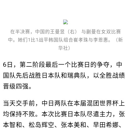
在半决赛，中国的王曼昱（右） 与蒯曼在女双比赛
中。她们1比1战平韩国队组合崔孝珠与李恩惠。（新
华社）
6日，第二阶段最后一个比赛日的争夺，中
国队先后战胜日本队和瑞典队，以全胜战绩
晋级四强。
当天交手前，中日两队在本届混团世界杯上
均保持不败。本次比赛日本队尽遣主力，张
本智和、松岛辉空、张本美和、早田希娜、