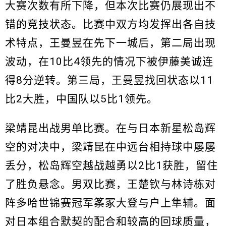
大赛次数有所下降，但本次比赛仍展现出不
错的竞技状态。比赛中双方均发挥出各自技
术特点，王曼昱在先下一城后，第二局出现
波动，在10比4领先的情况下被伊藤美诚连
得8分逆转。第三局，王曼昱找回状态以11
比2大胜，中国队以5比1领先。
梁靖昆出战男单比赛。在与日本新星松岛辉
空的对决中，梁靖昆在中远台相持球中屡屡
丢分，松岛辉空越战越勇以2比1获胜，留住
了胜负悬念。男双比赛，王楚钦与林诗栋对
阵多哈世锦赛冠军筿冢大登与户上隼辅。面
对日本组合默契的配合和较高的回球质量，