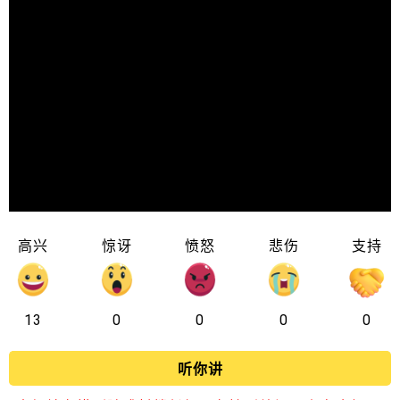
高兴
惊讶
愤怒
悲伤
支持
13
0
0
0
0
听你讲