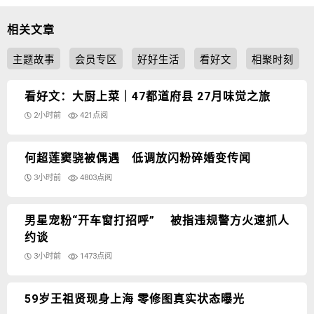
相关文章
主题故事
会员专区
好好生活
看好文
相聚时刻
看好文：大厨上菜｜47都道府县 27月味觉之旅
2小时前
421点阅
何超莲窦骁被偶遇 低调放闪粉碎婚变传闻
3小时前
4803点阅
男星宠粉“开车窗打招呼” 被指违规警方火速抓人
约谈
3小时前
1473点阅
59岁王祖贤现身上海 零修图真实状态曝光