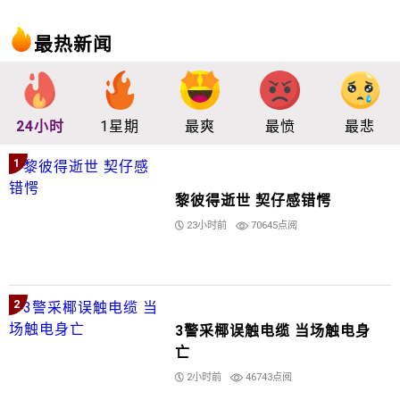
最热新闻
24小时
1星期
最爽
最愤
最悲
1
黎彼得逝世 契仔感错愕
23小时前
70645点阅
2
3警采椰误触电缆 当场触电身
亡
2小时前
46743点阅