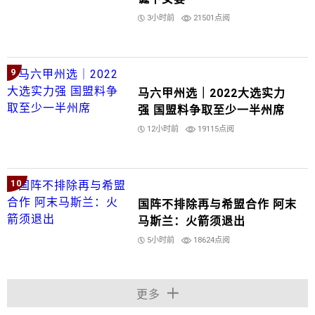
3小时前
21501点阅
9
马六甲州选｜2022大选实力
强 国盟料争取至少一半州席
12小时前
19115点阅
10
国阵不排除再与希盟合作 阿末
马斯兰：火箭须退出
5小时前
18624点阅
更多