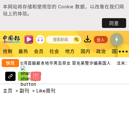
本网站将存储和使用您的
Cookie 数据
，以改善在我们网
站上的体验。
同意
登入
抢鲜
最热
会员
社会
地方
国内
政治
国际
独家｜2台湾首脑雇本地华男及菲女 冒充美警诈骗美国人
快讯
法米：柔
主页
>
副刊
>
Like周刊