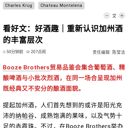
Charles Krug
Chateau Montelena
看好文：好酒趣｜重新认识加州酒
的丰富层次
50分钟前
207点阅
责任编辑: 陈莹洁
Booze Brothers
贸易品鉴会集合葡萄酒、精
酿啤酒与小批次烈酒，在同一场合呈现加州
既经典又不安分的酿酒面貌。
提起加州酒，人们首先想到的或许是阳光充
沛的
纳帕谷
、成熟饱满的果味，以及气势十
足的赤霞珠。不过，在
Booze Brothers
举办