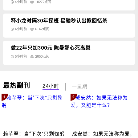
4小时前
10272点阅
释小龙时隔30年探班 星驰秒认出掀回忆杀
4小时前
6142点阅
做22年只加300元 陈曼娜心死离巢
5小时前
2850点阅
最热副刊
24小时
一星期
1
2
赖芊翠：当“下次”只剩鞠躬
成安然：如果无法称为爱，