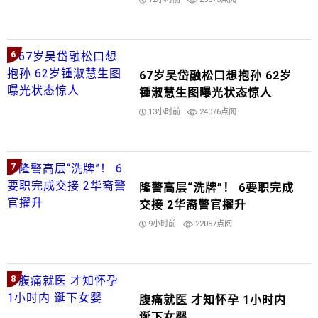
6
67岁吴岱融松口想抱孙 62岁
锺淑慧生图曝光状态惊人
13小时前
24076点阅
7
隆警高层“洗牌”！ 6要职完成
交接 2华裔警官擢升
9小时前
22057点阅
8
腹痛就医 才知怀孕 1小时内
诞下女婴