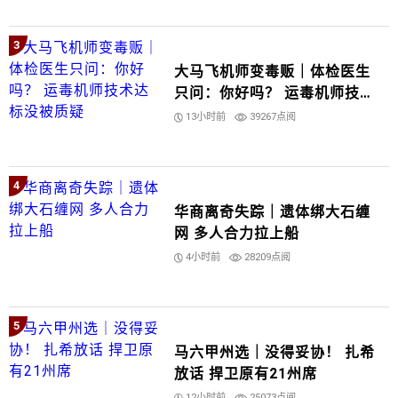
3
大马飞机师变毒贩｜体检医生
只问：你好吗？ 运毒机师技术
达标没被质疑
13小时前
39267点阅
4
华商离奇失踪｜遗体绑大石缠
网 多人合力拉上船
4小时前
28209点阅
5
马六甲州选｜没得妥协！ 扎希
放话 捍卫原有21州席
12小时前
25073点阅