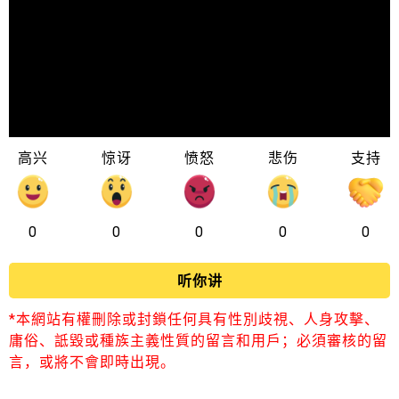
高兴
惊讶
愤怒
悲伤
支持
0
0
0
0
0
听你讲
*本網站有權刪除或封鎖任何具有性別歧視、人身攻擊、
庸俗、詆毀或種族主義性質的留言和用戶；必須審核的留
言，或將不會即時出現。