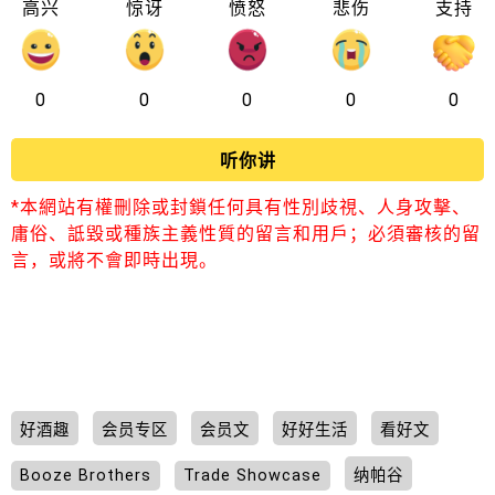
高兴
惊讶
愤怒
悲伤
支持
0
0
0
0
0
听你讲
*本網站有權刪除或封鎖任何具有性別歧視、人身攻擊、
庸俗、詆毀或種族主義性質的留言和用戶；必須審核的留
言，或將不會即時出現。
好酒趣
会员专区
会员文
好好生活
看好文
Booze Brothers
Trade Showcase
纳帕谷