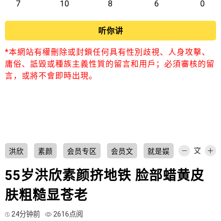
7
10
8
6
0
听你讲
*本網站有權刪除或封鎖任何具有性別歧視、人身攻擊、
庸俗、詆毀或種族主義性質的留言和用戶；必須審核的留
言，或將不會即時出現。
洪欣
素颜
会员专区
会员文
就是娱
55岁洪欣素颜挤地铁 脸部蜡黄皮
肤粗糙显苍老
24分钟前
2616点阅