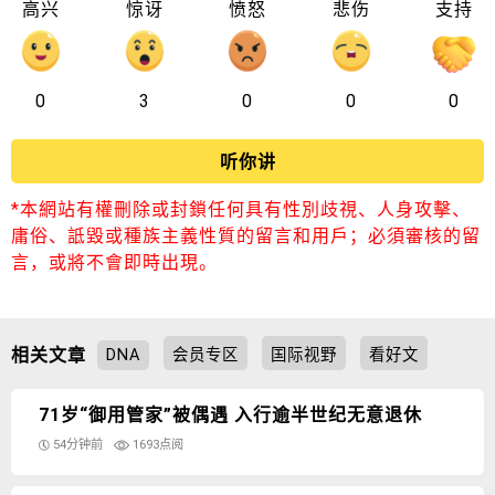
高兴
惊讶
愤怒
悲伤
支持
0
3
0
0
0
听你讲
*本網站有權刪除或封鎖任何具有性別歧視、人身攻擊、
庸俗、詆毀或種族主義性質的留言和用戶；必須審核的留
言，或將不會即時出現。
相关文章
DNA
会员专区
国际视野
看好文
71岁“御用管家”被偶遇 入行逾半世纪无意退休
54分钟前
1693点阅