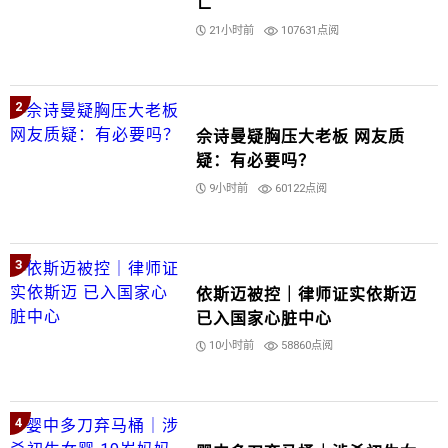
亡
21小时前
107631点阅
2
佘诗曼疑胸压大老板 网友质
疑：有必要吗？
9小时前
60122点阅
3
依斯迈被控｜律师证实依斯迈
已入国家心脏中心
10小时前
58860点阅
4