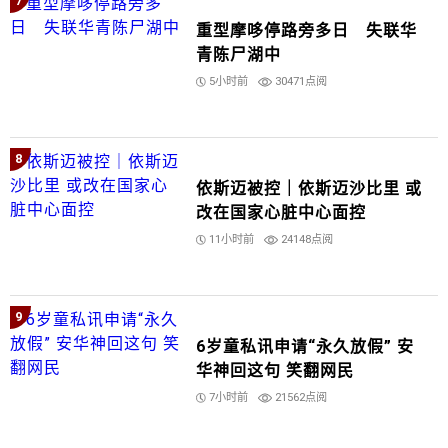
7
重型摩哆停路旁多日 失联华
青陈尸湖中
5小时前
30471点阅
8
依斯迈被控｜依斯迈沙比里 或
改在国家心脏中心面控
11小时前
24148点阅
9
6岁童私讯申请“永久放假” 安
华神回这句 笑翻网民
7小时前
21562点阅