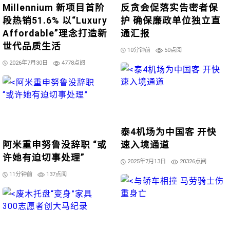
Millennium 新项目首阶
反贪会促落实告密者保
段热销51.6% 以“Luxury
护 确保廉政单位独立直
Affordable”理念打造新
通汇报
世代品质生活
10分钟前
50点阅
2026年7月30日
4778点阅
泰4机场为中国客 开快
阿米重申努鲁没辞职 “或
速入境通道
许她有迫切事处理”
2025年7月13日
20326点阅
11分钟前
137点阅