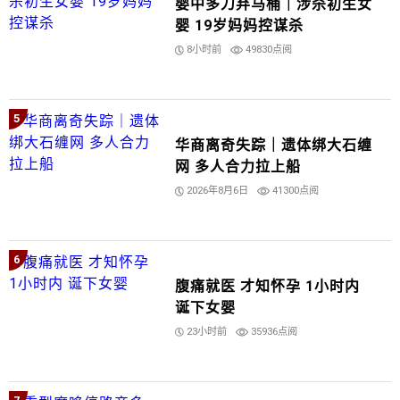
婴中多刀弃马桶｜涉杀初生女
婴 19岁妈妈控谋杀
8小时前
49830点阅
5
华商离奇失踪｜遗体绑大石缠
网 多人合力拉上船
2026年8月6日
41300点阅
6
腹痛就医 才知怀孕 1小时内
诞下女婴
23小时前
35936点阅