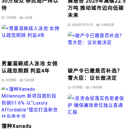
30万观众 移民局严阵以
展报告 2025年减碳22.5
待
万吨 推动城市迈向低碳
未来
1分钟前
4点阅
2026年7月31日
1080点阅
男童溺毙成人泳池 女佣
认疏忽照顾 判监4年
破产令已撤是否补选？
雪大臣：议长做决定
4分钟前
32点阅
6分钟前
138点阅
蒲种Xanadu