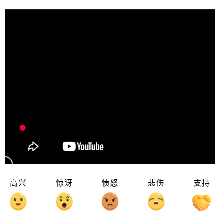
高兴
惊讶
愤怒
悲伤
支持