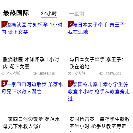
最热国际
24小时
一星期
1
2
腹痛就医 才知怀孕 1小时
与日本女子牵手 泰王子：
内 诞下女婴
我在追她
23小时前
6小时前
35936点阅
17576点阅
3
4
一家四口河边散步 弟落水
泰国枪击案｜幸存学生躲教
母兄下水救人溺亡
室半小时 枪手从教室旁走