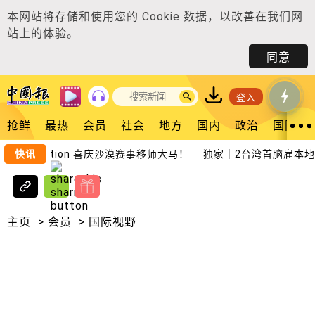
本网站将存储和使用您的
Cookie 数据
，以改善在我们网
站上的体验。
同意
登入
抢鲜
最热
会员
社会
地方
国内
政治
国际
 Night Edition 喜庆沙漠赛事移师大马！
快讯
独家｜2台湾首脑雇本地华
主页
>
会员
>
国际视野