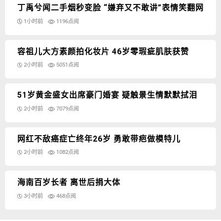
丁禹兮闻二手烟秒变脸 “嫌弃又不敢讲”表情笑翻网
1小时前
1196点阅
容祖儿大方素颜拍化妆片 46岁零瑕疵肌肤获赞
2小时前
5051点阅
51岁黄金盛女出席豪门婚宴 疑触景生情默默拭泪
2小时前
7079点阅
网红不敌癌症亡终年26岁 勇敢带疤做模特儿
2小时前
1082点阅
海南百岁长者 离世后捐大体
3小时前
468点阅