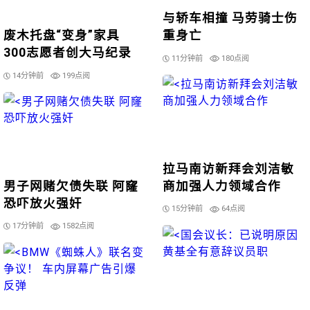
与轿车相撞 马劳骑士伤
废木托盘“变身”家具
重身亡
300志愿者创大马纪录
11分钟前
180点阅
14分钟前
199点阅
拉马南访新拜会刘洁敏
男子网赌欠债失联 阿窿
商加强人力领域合作
恐吓放火强奸
15分钟前
64点阅
17分钟前
1582点阅