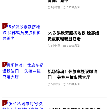
青陈尸湖中
9小时前
39397点阅
6
55岁洪欣素颜挤地铁 脸部蜡
黄皮肤粗糙显苍老
5小时前
35363点阅
7
机场惊魂！休旅车疑误踩油
门 失控冲撞离境大厅
5小时前
30801点阅
8