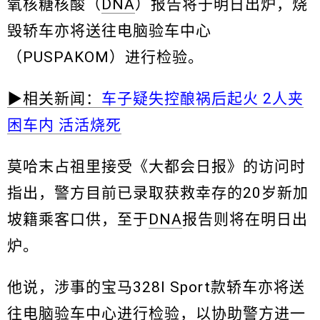
氧核糖核酸（
DNA
）报告将于明日出炉，烧
毁轿车亦将送往电脑验车中心
（PUSPAKOM）进行检验。
▶相关新闻：
车子疑失控酿祸后起火 2人夹
困车内 活活烧死
莫哈末占祖里接受《大都会日报》的访问时
指出，警方目前已录取获救幸存的20岁新加
坡籍乘客口供，至于
DNA
报告则将在明日出
炉。
他说，涉事的宝马328I Sport款轿车亦将送
往电脑验车中心进行检验，以协助警方进一