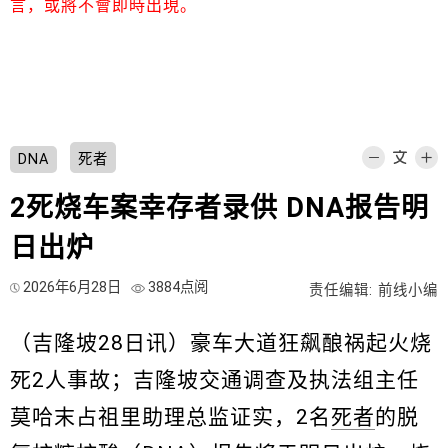
言，或將不會即時出現。
DNA
死者
2死烧车案幸存者录供 DNA报告明
日出炉
2026年6月28日
3884点阅
责任编辑: 前线小编
（吉隆坡28日讯）豪车大道狂飙酿祸起火烧
死2人事故；吉隆坡交通调查及执法组主任
莫哈末占祖里助理总监证实，2名
死者
的脱