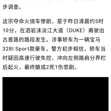
步调查。
这宗夺命火烧车惨剧，是于昨日清晨约5时
10分，在泗岩沫淡江大道（DUKE）甫驶出
古晋路的路段发生。涉事轿车为一辆宝马
328I Sport款豪车，警方初步相信，轿车当
时疑因高速行驶失控，冲向左侧路肩分界栏
后起火，最终酿成2死1伤悲剧。