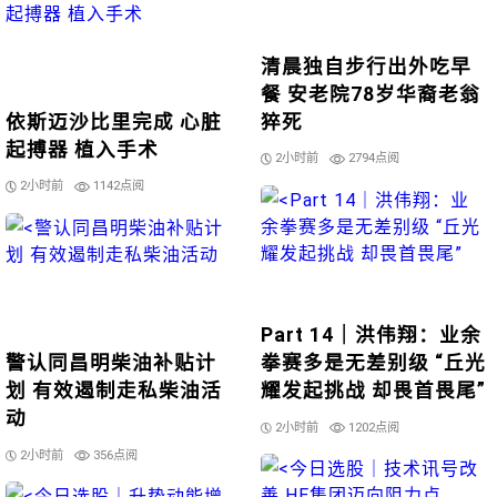
清晨独自步行出外吃早
餐 安老院78岁华裔老翁
依斯迈沙比里完成 心脏
猝死
起搏器 植入手术
2小时前
2794点阅
2小时前
1142点阅
Part 14｜洪伟翔：业余
警认同昌明柴油补贴计
拳赛多是无差别级 “丘光
划 有效遏制走私柴油活
耀发起挑战 却畏首畏尾”
动
2小时前
1202点阅
2小时前
356点阅