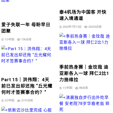
泰4机场为中国客 开快
速入境通道
爱子失联一年 母盼早日
2025年7月13日
20333点阅
团聚
1小时前
736点阅
季前热身赛｜金玟哉 迪
亚斯各入一球 拜仁2比1
Part 15｜洪伟翔：4天
力挫维拉
前已发出却还拖 “丘光耀
1小时前
88点阅
何时才签赛事合约？”
2小时前
2197点阅