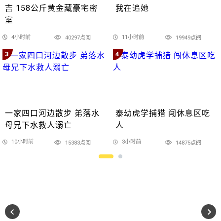
吉 158公斤黄金藏豪宅密
我在追她
室
4小时前
11小时前
40297点阅
19949点阅
3
4
一家四口河边散步 弟落水
泰幼虎学捕猎 闯休息区吃
母兄下水救人溺亡
人
10小时前
3小时前
15383点阅
14875点阅