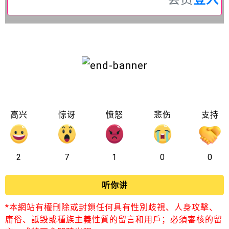
高兴
惊讶
愤怒
悲伤
支持
2
7
1
0
0
听你讲
*本網站有權刪除或封鎖任何具有性別歧視、人身攻擊、
庸俗、詆毀或種族主義性質的留言和用戶；必須審核的留