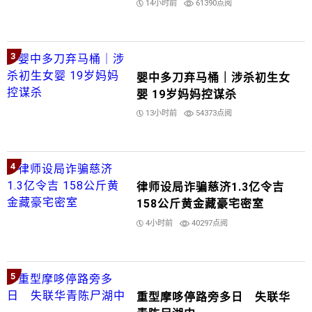
14小时前
61390点阅
3
婴中多刀弃马桶｜涉杀初生女
婴 19岁妈妈控谋杀
13小时前
54373点阅
4
律师设局诈骗慈济1.3亿令吉
158公斤黄金藏豪宅密室
4小时前
40297点阅
5
重型摩哆停路旁多日 失联华