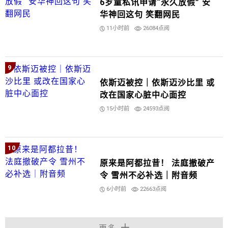
6岁童私讯申请“永久放假” 安
华神回这句 笑翻网民
11小时前
26084点阅
9
依斯迈被控｜依斯迈沙比里 或
改在国家心脏中心面控
15小时前
24593点阅
10
原来是阿都拉昔！ 法庭撤破产
令 雪州不必补选｜附音频
6小时前
22663点阅