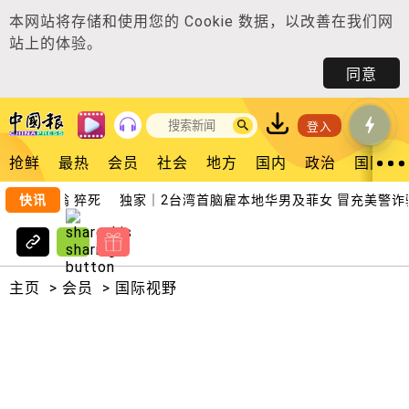
本网站将存储和使用您的
Cookie 数据
，以改善在我们网
站上的体验。
同意
登入
抢鲜
最热
会员
社会
地方
国内
政治
国际
华裔老翁 猝死
快讯
独家｜2台湾首脑雇本地华男及菲女 冒充美警诈骗
主页
>
会员
>
国际视野