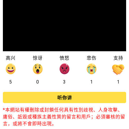
高兴
惊讶
愤怒
悲伤
支持
5
0
3
1
1
听你讲
*本網站有權刪除或封鎖任何具有性別歧視、人身攻擊、
庸俗、詆毀或種族主義性質的留言和用戶；必須審核的留
言，或將不會即時出現。