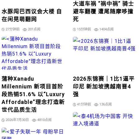
大道车祸 “祸中祸” 骑士
水豚闯巴西议会大楼 自
避车翻覆 遭尾随摩哆撞
在闲晃萌翻网
死
27分钟前
201点阅
15分钟前
1404点阅
蒲种Xanadu
2026东锦赛｜1比1逼平
Millennium 新项目首阶
印尼 新加坡携越南晋4
段热销51.6% 以“Luxury
强
Affordable”理念打造新
41分钟前
136点阅
世代品质生活
2026年7月30日
4810点阅