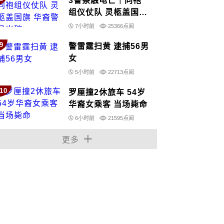
3警察触电亡｜同袍
组仪仗队 灵柩盖国旗
华裔警员出殡
7小时前
25366点阅
9
警雷霆扫黄 逮捕56男
女
5小时前
22713点阅
10
罗厘撞2休旅车 54岁
华裔女乘客 当场毙命
6小时前
21595点阅
更多