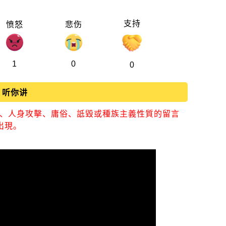
支持
愤怒
悲伤
1
0
0
听你讲
視、人身攻擊、庸俗、詆毀或種族主義性質的留言
出現。