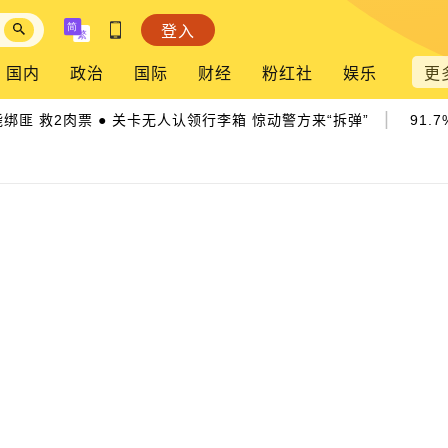
登入
国内
政治
国际
财经
粉红社
娱乐
更
|
毙绑匪 救2肉票 ● 关卡无人认领行李箱 惊动警方来“拆弹”
91.7