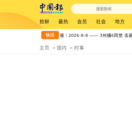
抢鲜
最热
会员
社会
地方
快讯
新闻抢鲜报｜2026-8-8 —— 3州捕6同党 击
主页
>
国内
>
时事