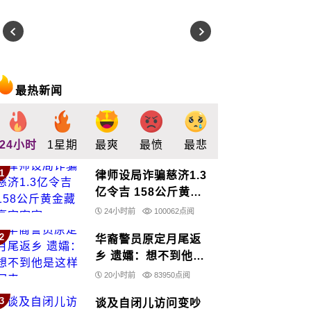
最热新闻
24小时
1星期
最爽
最愤
最悲
最惊
支持
1
律师设局诈骗慈济1.3
亿令吉 158公斤黄金
藏豪宅密室
24小时前
100062点阅
2
华裔警员原定月尾返
乡 遗孀：想不到他是
这样回来……
20小时前
83950点阅
3
谈及自闭儿访问变吵