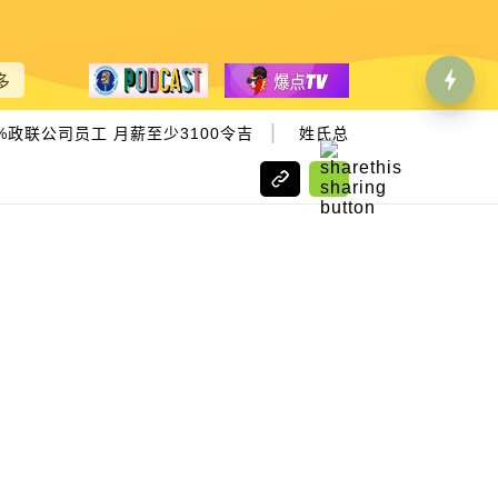
多
|
%政联公司员工 月薪至少3100令吉
姓氏总联改选 陈湘发任新总