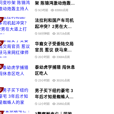
架 陈锦鸿激动炮轰主
持人
9小时前
83950点阅
4
法拉利和国产车司机
起冲突？2男在大道
上打架！
59分钟前
35719点阅
5
华裔女子受委陆交局
官员 惹议 获马来网
红律师声援
20小时前
33684点阅
6
泰幼虎学捕猎 闯休息
区吃人
23小时前
30191点阅
7
男子买下纽约豪宅 3
年后才知是蜘蛛人的
家
12小时前
25892点阅
8