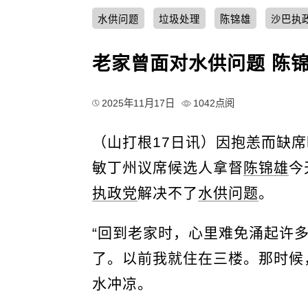
水供问题
垃圾处理
陈锦雄
沙巴执
老家曾面对水供问题 陈
2025年11月17日
1042点阅
（山打根17日讯）因抱恙而缺
敏丁州议席候选人拿督
陈锦雄
今
执政党
解决不了
水供问题
。
“回到老家时，心里难免涌起许
了。以前我就住在三楼。那时候
水冲凉。