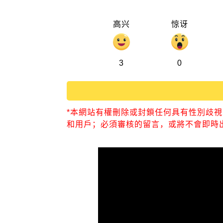
高兴
惊讶
3
0
*本網站有權刪除或封鎖任何具有性別歧
和用戶；必須審核的留言，或將不會即時