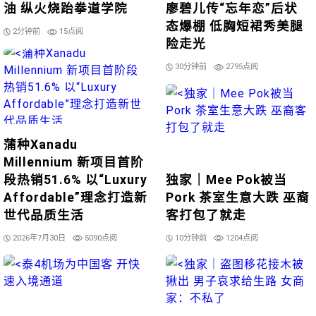
油 纵火烧跆拳道学院
廖碧儿传“忘年恋”后状
态爆棚 低胸短裙秀美腿
2分钟前
15点阅
险走光
30分钟前
2795点阅
蒲种Xanadu
Millennium 新项目首阶
段热销51.6% 以“Luxury
独家｜Mee Pok被当
Affordable”理念打造新
Pork 茶室生意大跌 巫裔
世代品质生活
客打包了就走
2026年7月30日
5090点阅
10分钟前
1204点阅