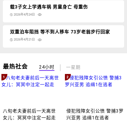
载3子女上学遇车祸 男童身亡 母重伤
2026年4月24日
双重泊车阻挡 等不到人移车 73岁老翁步行回家
2026年4月21日
最热社会
24小时
一星期
1
2
八旬老夫妻前后一天离世
侵犯残障女引公愤 警捕3罗
女儿：冥冥中注定一起走
兴亚男 追缉1在逃者