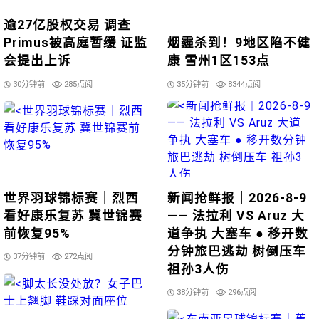
逾27亿股权交易 调查
Primus被高庭暂缓 证监
烟霾杀到！9地区陷不健
会提出上诉
康 雪州1区153点
30分钟前
285点阅
35分钟前
8344点阅
世界羽球锦标赛｜烈西
新闻抢鲜报｜2026-8-9
看好康乐复苏 冀世锦赛
—— 法拉利 VS Aruz 大
前恢复95%
道争执 大塞车 ● 移开数
分钟旅巴逃劫 树倒压车
37分钟前
272点阅
祖孙3人伤
38分钟前
296点阅