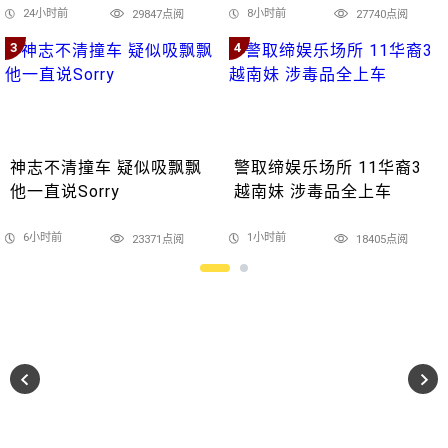
24小时前
8小时前
29847点阅
27740点阅
3
4
神志不清撞车 疑似吸飘飘
警取缔娱乐场所 11华裔3
他一直说Sorry
越南妹 涉毒品全上车
6小时前
1小时前
23371点阅
18405点阅