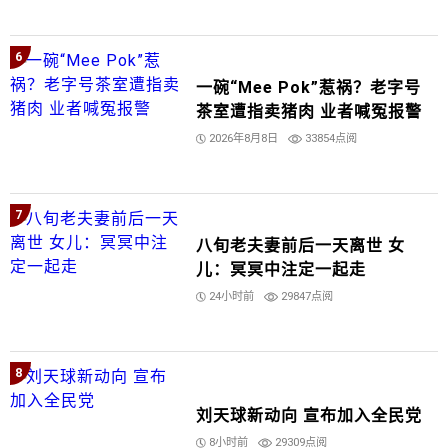
6
一碗“Mee Pok”惹祸？老字号
茶室遭指卖猪肉 业者喊冤报警
2026年8月8日
33854点阅
7
八旬老夫妻前后一天离世 女
儿：冥冥中注定一起走
24小时前
29847点阅
8
刘天球新动向 宣布加入全民党
8小时前
29309点阅