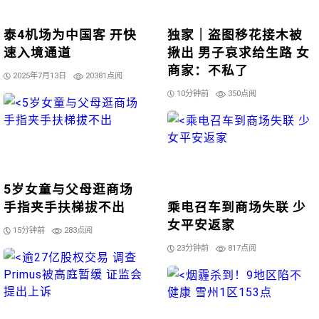
泰4机场为中国客 开快
独家｜盗图移花接木被
速入境通道
揪出 男子哀求给生路 女
商家：不私了
2025年7月13日
20381点阅
10分钟前
350点阅
5岁女童与父母逛商场
手指夹手扶梯拔不出
乘电召车到商场失联 少
女平安返家
15分钟前
283点阅
23分钟前
817点阅