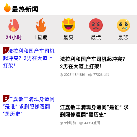
最热新闻
24小时
1星期
最爽
最愤
最悲
1
法拉利和国产车司机起冲突？
2男在大道上打架！
2026年8月8日
77326点阅
2
江嘉敏丰满现身遭问“是谁” 求
删照惨遭翻“黑历史”
9小时前
43961点阅