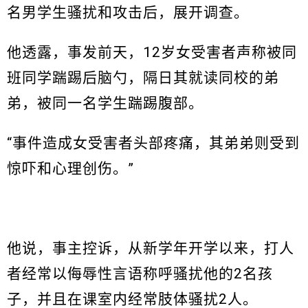
名男学生骚扰和攻击后，展开调查。
他透露，事发前天，12岁女受害者声称被同
班同学踹踢后脑勺，隔日其就读同校的弟
弟，被同一名学生踹踢腹部。
“事件造成女受害者头部疼痛，其弟弟则受到
惊吓和心理创伤。”
他说，事主控诉，从新学年开学以来，打人
者经常以侮辱性言语称呼骚扰他的2名孩
子，并且在课室内经常肢体骚扰2人。