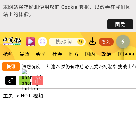
本网站将存储和使用您的
Cookie 数据
，以改善在我们网
站上的体验。
同意
登入
抢鲜
最热
会员
社会
地方
国内
政治
国际
力 袁咏仪深感愧疚
快讯
年逾70岁仍有冲劲 心民党派柯淑华 挑战士布爹
主页
>
HOT 视频