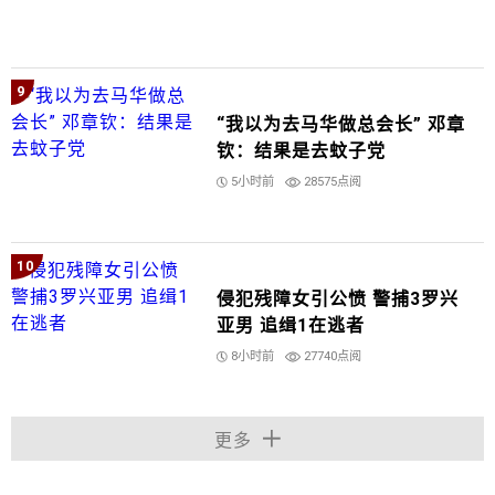
9
“我以为去马华做总会长” 邓章
钦：结果是去蚊子党
5小时前
28575点阅
10
侵犯残障女引公愤 警捕3罗兴
亚男 追缉1在逃者
8小时前
27740点阅
更多