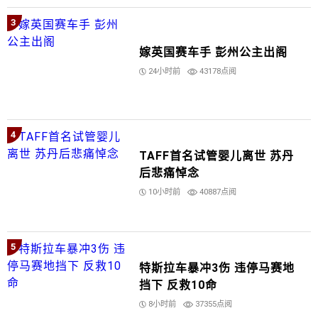
3
嫁英国赛车手 彭州公主出阁
24小时前
43178点阅
4
TAFF首名试管婴儿离世 苏丹
后悲痛悼念
10小时前
40887点阅
5
特斯拉车暴冲3伤 违停马赛地
挡下 反救10命
8小时前
37355点阅