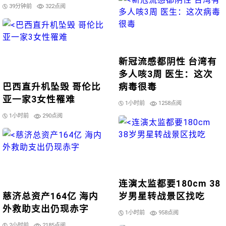
39分钟前
322点阅
新冠流感都阴性 台湾有
多人咳3周 医生：这次
巴西直升机坠毁 哥伦比
病毒很毒
亚一家3女性罹难
1小时前
1258点阅
1小时前
290点阅
连演太监都要180cm 38
慈济总资产164亿 海内
岁男星转战景区找吃
外救助支出仍现赤字
1小时前
958点阅
2小时前
2185点阅