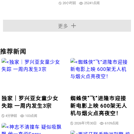
20小时前
25241点阅
更多
推荐新闻
独家｜罗兴亚女童少女
蜘蛛侠“飞”进隆市迎接
失踪 一周内发生3宗
新电影上映 600架无人
机与烟火点亮夜空！
4分钟前
103点阅
2026年7月30日
6109点阅