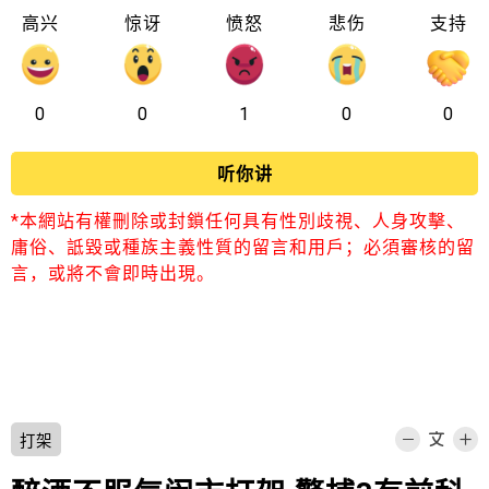
高兴
惊讶
愤怒
悲伤
支持
0
0
1
0
0
听你讲
*本網站有權刪除或封鎖任何具有性別歧視、人身攻擊、
庸俗、詆毀或種族主義性質的留言和用戶；必須審核的留
言，或將不會即時出現。
打架