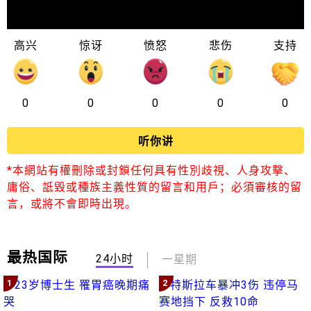
高兴
惊讶
愤怒
悲伤
支持
0
0
0
0
0
听你讲
*本網站有權刪除或封鎖任何具有性別歧視、人身攻擊、
庸俗、詆毀或種族主義性質的留言和用戶；必須審核的留
言，或將不會即時出現。
最热国际
24小时
一星期
1
2