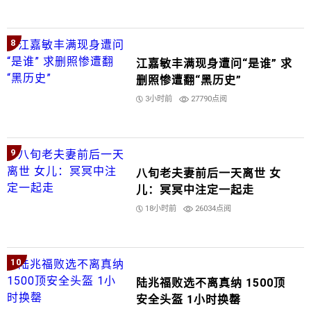
8
江嘉敏丰满现身遭问“是谁” 求
删照惨遭翻“黑历史”
3小时前
27790点阅
9
八旬老夫妻前后一天离世 女
儿：冥冥中注定一起走
18小时前
26034点阅
10
陆兆福败选不离真纳 1500顶
安全头盔 1小时换罄