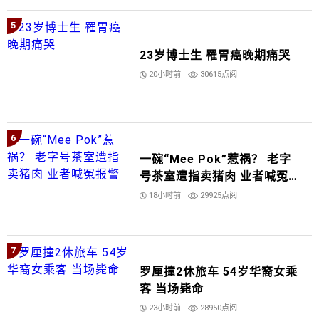
5
23岁博士生 罹胃癌晚期痛哭
20小时前
30615点阅
6
一碗“Mee Pok”惹祸？ 老字
号茶室遭指卖猪肉 业者喊冤报
警
18小时前
29925点阅
7
罗厘撞2休旅车 54岁华裔女乘
客 当场毙命
23小时前
28950点阅