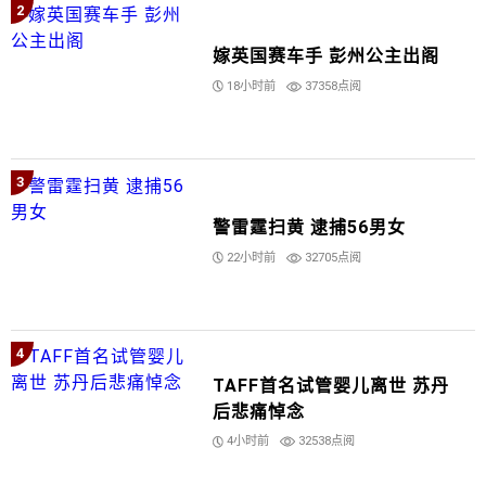
2
嫁英国赛车手 彭州公主出阁
18小时前
37358点阅
3
警雷霆扫黄 逮捕56男女
22小时前
32705点阅
4
TAFF首名试管婴儿离世 苏丹
后悲痛悼念
4小时前
32538点阅