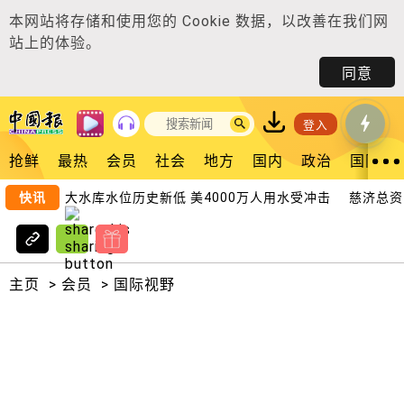
本网站将存储和使用您的
Cookie 数据
，以改善在我们网
站上的体验。
同意
登入
抢鲜
最热
会员
社会
地方
国内
政治
国际
快讯
最大水库水位历史新低 美4000万人用水受冲击
慈济总资产
主页
>
会员
>
国际视野