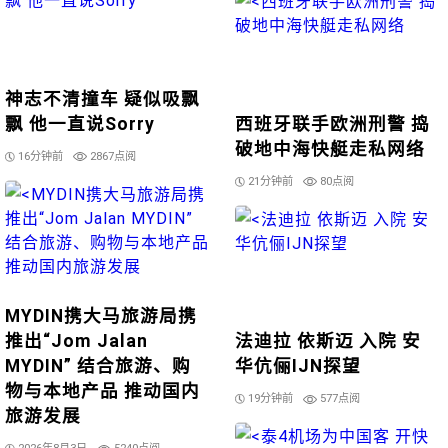
神志不清撞车 疑似吸飘
飘 他一直说Sorry
西班牙联手欧洲刑警 捣
破地中海快艇走私网络
16分钟前
2867点阅
21分钟前
80点阅
MYDIN携大马旅游局携
推出“Jom Jalan
法迪拉 依斯迈 入院 安
MYDIN” 结合旅游、购
华伉俪IJN探望
物与本地产品 推动国内
19分钟前
577点阅
旅游发展