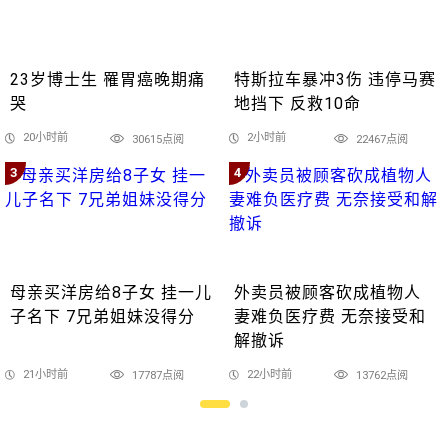
23岁博士生 罹胃癌晚期痛
特斯拉车暴冲3伤 违停马赛
哭
地挡下 反救10命
20小时前
2小时前
30615点阅
22467点阅
3
4
母亲买洋房给8子女 挂一儿
外卖员被顾客砍成植物人
子名下 7兄弟姐妹没得分
妻难负医疗费 无奈接受和
解撤诉
21小时前
22小时前
17787点阅
13762点阅