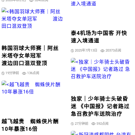
2026年8月3日
5240点阅
泰4机场为中国客 开快
速入境通道
韩国羽球大师赛｜阿丝
2025年7月13日
20373点阅
米塔夺女单冠军
渡边田口混双登顶
19分钟前
136点阅
独家｜少年骑士头破昏
迷 《中国报》记者路过
急召救护车送院治疗
越飞越贵 蜘蛛侠片酬
27分钟前
592点阅
10年暴涨16倍