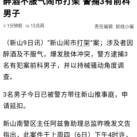
醉酒不服气闹市打架 警捕3有前科
男子
1分钟前
12点阅
责任编辑: 前线小编
（新山9日讯）“新山闹市
打架
”案；涉及者因
醉酒及不服气，爆发肢体冲突，警方逮捕3
名有犯案前科男子，并以持械骚动角度调
查。
3名男子今日已被警方带往新山推事庭，申
请延扣。
新山南警区主任阿兹鲁助理总监昨晚发文告
指出，此案件于上周四（6日）下午4时许，