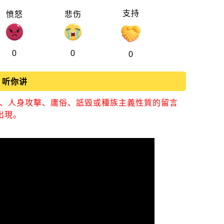
支持
愤怒
悲伤
0
0
0
听你讲
視、人身攻擊、庸俗、詆毀或種族主義性質的留言
出現。