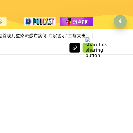
多
|
现儿童染流感亡病例 专家警示“三疫夹击”
琼薇说新闻｜豪门档