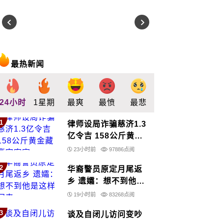
最热新闻
24小时
1星期
最爽
最愤
最悲
最惊
支持
1
律师设局诈骗慈济1.3
亿令吉 158公斤黄金
藏豪宅密室
23小时前
97886点阅
2
华裔警员原定月尾返
乡 遗孀：想不到他是
这样回来……
19小时前
83268点阅
3
谈及自闭儿访问变吵