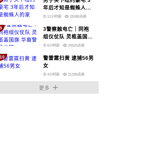
男子买下纽约豪宅 3
年后才知是蜘蛛人的
家
11小时前
25280点阅
9
3警察触电亡｜同袍
组仪仗队 灵柩盖国旗
华裔警员出殡
6小时前
24525点阅
10
警雷霆扫黄 逮捕56男
女
4小时前
21336点阅
更多