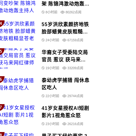
架 陈锦鸿激动炮轰主
持人
8小时前
80262点阅
4
55岁洪欣素颜挤地铁
脸部蜡黄皮肤粗糙显
苍老
24小时前
67159点阅
5
华裔女子受委陆交局
官员 惹议 获马来网
红律师声援
19小时前
33209点阅
6
泰幼虎学捕猎 闯休息
区吃人
22小时前
29744点阅
7
41岁女星授权AI短剧
影片1视角惹众怒
23小时前
26216点阅
8