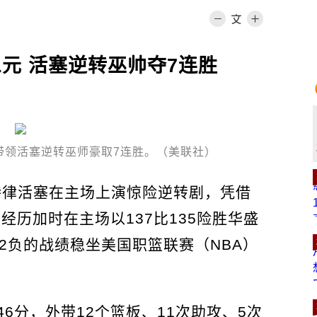
大三元 活塞逆转巫帅夺7连胜
带领活塞逆转巫师豪取7连胜。（美联社）
特律活塞在主场上演惊险逆转剧，凭借
经历加时在主场以137比135险胜华盛
2负的战绩稳坐美国职篮联赛（NBA）
6分，外带12个篮板、11次助攻、5次