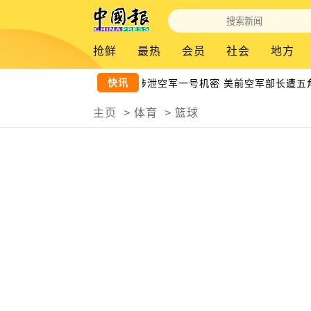
抢鲜
最热
会员
社会
地方
快讯
涉泄空军一号机密 美前空军部长遭五角
主页
>
体育
>
篮球