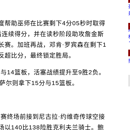
度帮助巫师在比赛剩下4分05秒时取得
随后连续得分，并在读秒阶段助攻詹金斯
长赛。加班再战，邓肯·罗宾森在剩下1
反超比分，最终锁定胜局。
分与14篮板，活塞战绩提升至9胜2负。
萨尔则拿下15分与15篮板。
长赛终场前接到尼古拉·约维奇传球空接
以140比138险胜克利夫兰骑士。鲍