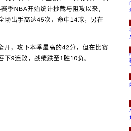
74赛季NBA开始统计抄截与阻攻以来，
场出手高达45次，命中14球，另在
力全开，攻下本季最高的42分，但在比赛
下9连败，战绩跌至1胜10负。