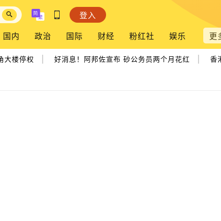
登入
国内
政治
国际
财经
粉红社
娱乐
更
|
|
大楼停权
好消息！阿邦佐宣布 砂公务员两个月花红
香港首