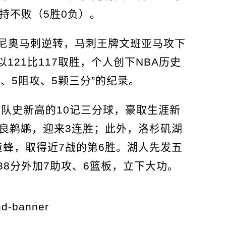
持不败（5胜0负）。
尼奥马刺逆转，马刺王牌文班亚马攻下
以121比117取胜，个人创下NBA历史
攻、5阻攻、5颗三分”的纪录。
进队史新高的10记三分球，豪取生涯新
奥尔良鹈鹕，迎来3连胜；此外，洛杉矶湖
特黄蜂，取得近7战的第6胜。湖人先发五
8分外加7助攻、6篮板，立下大功。