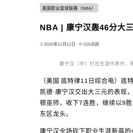
美国职业篮球联赛（NBA）
NBA | 康宁汉轰46分
2025年11月11日
325点阅
康宁汉（中）打出生涯代表作，
（美国‧底特律11日综合电）底
凯德·康宁汉交出大三元的表现，
顿巫师，收下7连胜，继续以9胜
东区龙头。
康宁汉全场砍下职业生涯新高的4