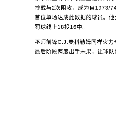
抄截与2次阻攻，成为自1973/
首位单场达成此数据的球员。他全
罚球线上18投16中。
巫师前锋C.J.麦科勒姆同样火
最后阶段两度出手未果，让球队吞