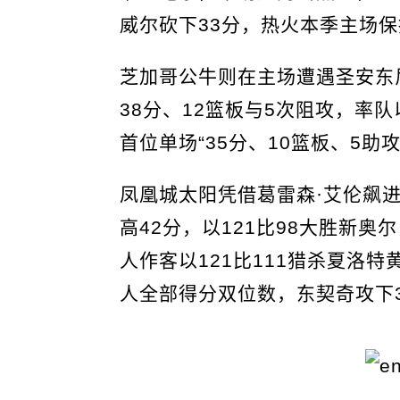
威尔砍下33分，热火本季主场保
芝加哥公牛则在主场遭遇圣安东
38分、12篮板与5次阻攻，率队
首位单场“35分、10篮板、5助
凤凰城太阳凭借葛雷森·艾伦飙
高42分，以121比98大胜新
人作客以121比111猎杀夏洛
人全部得分双位数，东契奇攻下3