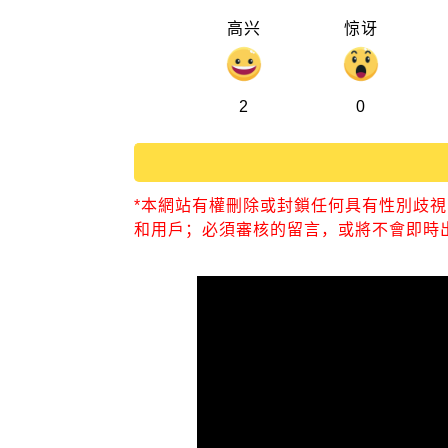
高兴
惊讶
2
0
*本網站有權刪除或封鎖任何具有性別歧
和用戶；必須審核的留言，或將不會即時