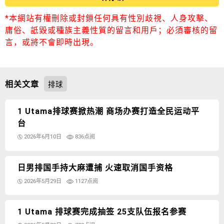
*本網站有權刪除或封鎖任何具有性別歧視、人身攻擊、
庸俗、詆毀或種族主義性質的留言和用戶；必須審核的留
言，或將不會即時出現。
相关文章
排球
1 Utama排球赛掀热潮 商场办赛打造全民运动平
台
2026年6月10日
836点阅
日男排国手持大麻遭捕 火速取消国手资格
2026年5月29日
1127点阅
1 Utama 排球赛完成抽签 25支队伍报名参赛