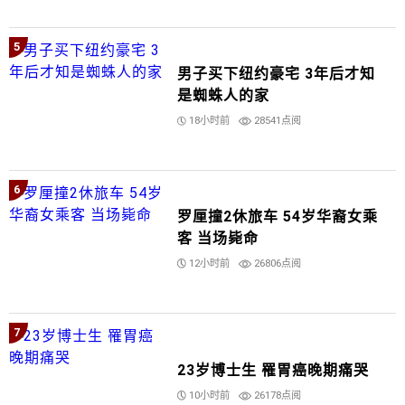
5
男子买下纽约豪宅 3年后才知
是蜘蛛人的家
18小时前
28541点阅
6
罗厘撞2休旅车 54岁华裔女乘
客 当场毙命
12小时前
26806点阅
7
23岁博士生 罹胃癌晚期痛哭
10小时前
26178点阅