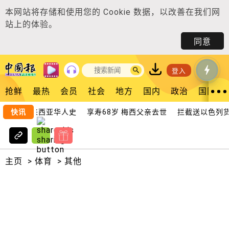
本网站将存储和使用您的
Cookie 数据
，以改善在我们网
站上的体验。
同意
登入
抢鲜
最热
会员
社会
地方
国内
政治
国际
读懂马来西亚华人史
快讯
享寿68岁 梅西父亲去世
拦截送以色列货柜 
主页
>
体育
>
其他