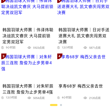
韩国羽球大师赛｜伟译炜聪
韩国羽球大师赛｜日对手送
决战凯文睿庆 大马提前锁
退赛大礼 凯文睿庆闯男双
定男双冠军
决赛
9小时前
12小时前
5923点阅
5871点阅
3
4
韩国羽球大师赛｜对朱轩辰
享寿68岁 梅西父亲去世
三连败 詹俊为止步男单4强
12小时前
4小时前
5054点阅
2120点阅