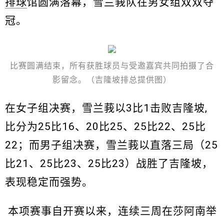
排球
馆圆满落幕，雪兰莪队在男女组双双夺
冠。
比赛圆满结束，所有获胜球员与受邀嘉宾共同拍摄了合
影留念。（吉隆坡排总提供图）
在女子组决赛，雪兰莪以3比1击败吉隆坡,
比分为25比16、20比25、25比22、25比
22；而男子组决赛，雪兰莪以直落三局（25
比21、25比23、25比23）战胜了吉隆坡，
表现稳定而强势。
本项赛事自开赛以来，连续三周在莎阿南举