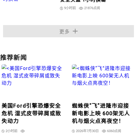
9小时前
21876点阅
更多
推荐新闻
美国Ford引擎恐爆安全
蜘蛛侠“飞”进隆市迎接
危机 湿式皮带碎屑或致
新电影上映 600架无人
失动力
机与烟火点亮夜空！
2小时前
2026年7月30日
6060点阅