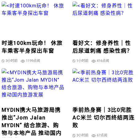
时速100km玩命！ 休旅
看好文：修身养性｜性
车乘客半身探出车窗
后尿道刺痛 感染性病？
3小时前
1199点阅
1小时前
416点阅
MYDIN携大马旅游局携
季前热身赛｜3比0完胜
推出“Jom Jalan
AC米兰 切尔西终结两连
MYDIN” 结合旅游、购
败
物与本地产品 推动国内
3小时前
67点阅