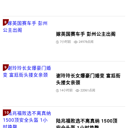
8
嫁英国赛车手 彭州公主出阁
7小时前
24978点阅
9
谢玲玲长女爆豪门婚变 富尪街
头搂女亲颈
14小时前
22061点阅
10
陆兆福败选不离真纳 1500顶
安全头盔 1小时换罄