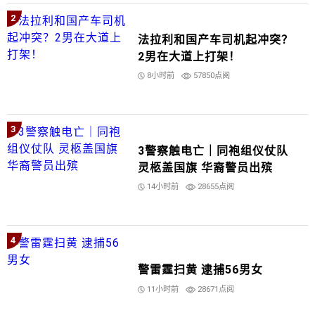
2
法拉利和国产车司机起冲突？
2男在大道上打架！
8小时前
57850点阅
3
3警察触电亡｜同袍组仪仗队
灵柩盖国旗 华裔警员出殡
14小时前
28655点阅
4
警雷霆扫黄 逮捕56男女
11小时前
28671点阅