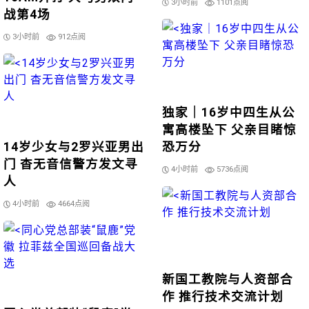
3小时前
1101点阅
战第4场
3小时前
912点阅
独家｜16岁中四生从公
寓高楼坠下 父亲目睹惊
14岁少女与2罗兴亚男出
恐万分
门 杳无音信警方发文寻
4小时前
5736点阅
人
4小时前
4664点阅
新国工教院与人资部合
作 推行技术交流计划