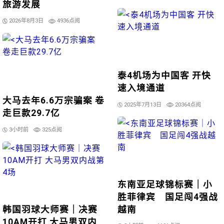
旅游发展
2026年8月3日
4936点阅
泰4机场为中国客 开快
速入境通道
大马去年6.6万宗骗案 卷
2025年7月13日
20364点阅
走巨款29.7亿
3小时前
325点阅
东南亚足球锦标赛｜小
胜菲律宾 国足闯4强战
韩国羽球大师赛｜决赛
越南
10AM开打 大马男双内