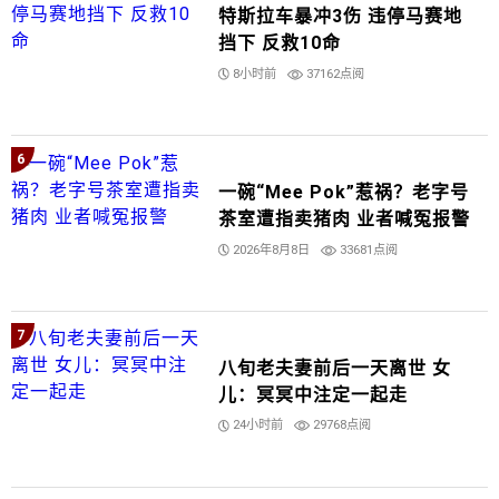
特斯拉车暴冲3伤 违停马赛地
挡下 反救10命
8小时前
37162点阅
6
一碗“Mee Pok”惹祸？老字号
茶室遭指卖猪肉 业者喊冤报警
2026年8月8日
33681点阅
7
八旬老夫妻前后一天离世 女
儿：冥冥中注定一起走
24小时前
29768点阅