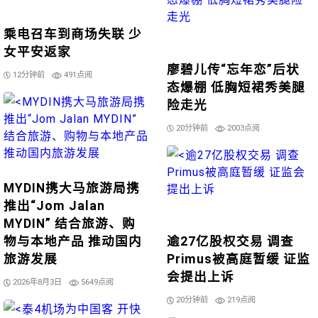
乘电召车到商场失联 少
女平安返家
廖碧儿传“忘年恋”后状
12分钟前
491点阅
态爆棚 低胸短裙秀美腿
险走光
20分钟前
2003点阅
MYDIN携大马旅游局携
推出“Jom Jalan
MYDIN” 结合旅游、购
物与本地产品 推动国内
逾27亿股权交易 调查
旅游发展
Primus被高庭暂缓 证监
会提出上诉
2026年8月3日
5649点阅
20分钟前
219点阅