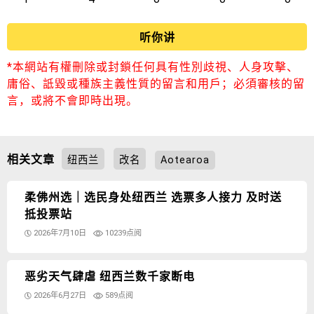
听你讲
*本網站有權刪除或封鎖任何具有性別歧視、人身攻擊、
庸俗、詆毀或種族主義性質的留言和用戶；必須審核的留
言，或將不會即時出現。
相关文章
纽西兰
改名
Aotearoa
柔佛州选｜选民身处纽西兰 选票多人接力 及时送
抵投票站
2026年7月10日
10239点阅
恶劣天气肆虐 纽西兰数千家断电
2026年6月27日
589点阅