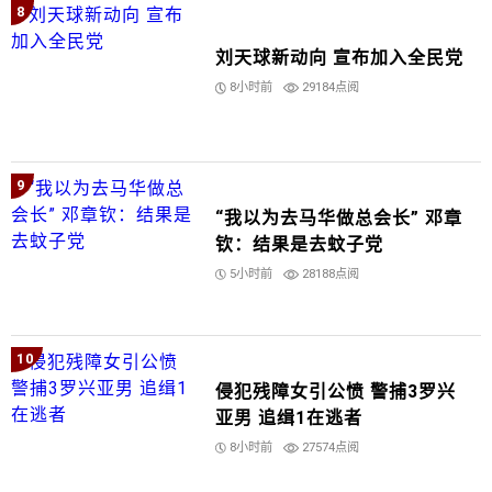
8
刘天球新动向 宣布加入全民党
8小时前
29184点阅
9
“我以为去马华做总会长” 邓章
钦：结果是去蚊子党
5小时前
28188点阅
10
侵犯残障女引公愤 警捕3罗兴
亚男 追缉1在逃者
8小时前
27574点阅