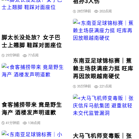
祖孙3人伤
28分钟前
202点阅
脚太长没处放？女子巴
士上翘脚 鞋踩对面座位
29分钟前
77点阅
东南亚足球锦标赛｜蕉
赖主场获满座力挺 旺库
再因放眼越南硬仗
35分钟前
221点阅
食客捕捞带来 竟是野生
海产 酒楼发声明道歉
41分钟前
138点阅
大马飞机师变毒贩｜张