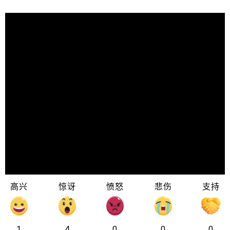
高兴
惊讶
愤怒
悲伤
支持
1
4
0
0
0