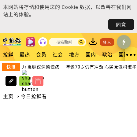
本网站将存储和使用您的
Cookie 数据
，以改善在我们网
站上的体验。
同意
登入
抢鲜
最热
会员
社会
地方
国内
政治
国际
星二代”压力 袁咏仪深感愧疚
快讯
年逾70岁仍有冲劲 心民党派柯淑华 
主页
>
今日抢鲜看