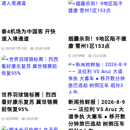
泰4机场为中国客 开快
速入境通道
烟霾杀到！9地区陷不健
康 雪州1区153点
2025年7月13日
20381点阅
25分钟前
7227点阅
世界羽球锦标赛｜烈西
看好康乐复苏 冀世锦赛
新闻抢鲜报｜2026-8-9
前恢复95%
—— 法拉利 VS Aruz 大
道争执 大塞车 ● 移开数
26分钟前
220点阅
分钟旅巴逃劫 树倒压车