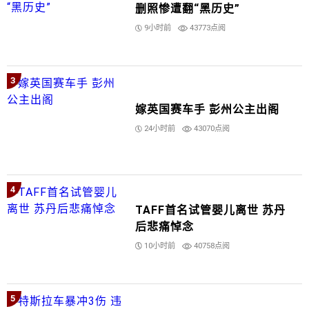
删照惨遭翻“黑历史”
9小时前
43773点阅
3
嫁英国赛车手 彭州公主出阁
24小时前
43070点阅
4
TAFF首名试管婴儿离世 苏丹
后悲痛悼念
10小时前
40758点阅
5