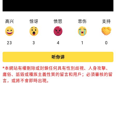
高兴
惊讶
愤怒
悲伤
支持
23
3
4
1
0
听你讲
*本網站有權刪除或封鎖任何具有性別歧視、人身攻擊、
庸俗、詆毀或種族主義性質的留言和用戶；必須審核的留
言，或將不會即時出現。