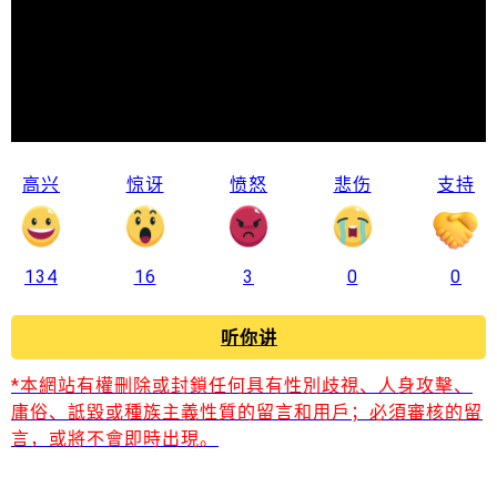
高兴
惊讶
愤怒
悲伤
支持
134
16
3
0
0
听你讲
*本網站有權刪除或封鎖任何具有性別歧視、人身攻擊、
庸俗、詆毀或種族主義性質的留言和用戶；必須審核的留
言，或將不會即時出現。