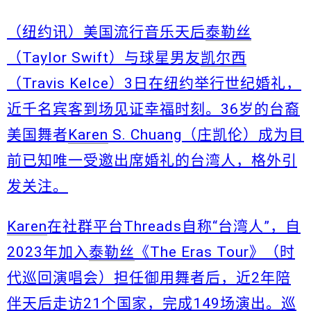
（纽约讯）美国流行音乐天后
泰勒丝
（Taylor Swift）与球星男友
凯尔西
（Travis Kelce）3日在纽约举行世纪婚礼，
近千名宾客到场见证幸福时刻。36岁的台裔
美国舞者
Karen
S. Chuang（庄凯伦）成为目
前已知唯一受邀出席婚礼的台湾人，格外引
发关注。
Karen
在社群平台Threads自称“台湾人”，自
2023年加入
泰勒丝
《The Eras Tour》（时
代巡回演唱会）担任御用舞者后，近2年陪
伴天后走访21个国家，完成149场演出。巡