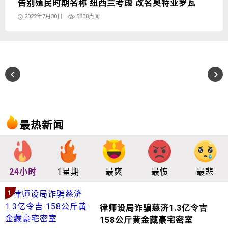
告别殖民时期名称 纽西兰考虑 改名奥特亚罗瓦
2022年7月30日
5808点阅
最热新闻
24小时
1星期
最爽
最愤
最悲
1
律师设局诈骗慈济1.3亿令吉
158公斤黄金藏豪宅密室