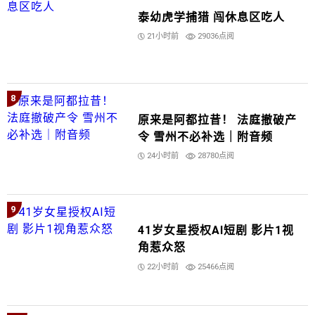
泰幼虎学捕猎 闯休息区吃人
21小时前
29036点阅
8
原来是阿都拉昔！ 法庭撤破产
令 雪州不必补选｜附音频
24小时前
28780点阅
9
41岁女星授权AI短剧 影片1视
角惹众怒
22小时前
25466点阅