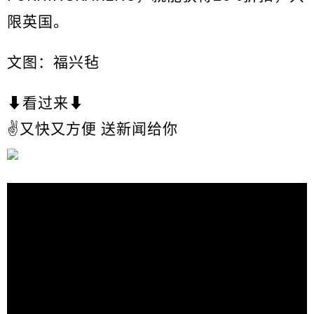
限英国。
文图：福兴毡
⬇看过来⬇
✌又快又方便 送新闻给你