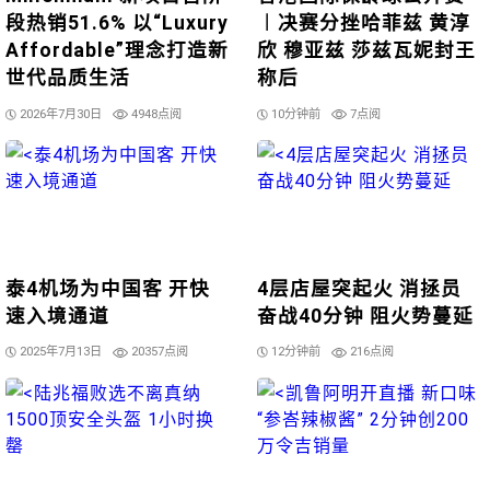
段热销51.6% 以“Luxury
︱决赛分挫哈菲兹 黄淳
Affordable”理念打造新
欣 穆亚兹 莎兹瓦妮封王
世代品质生活
称后
2026年7月30日
4948点阅
10分钟前
7点阅
泰4机场为中国客 开快
4层店屋突起火 消拯员
速入境通道
奋战40分钟 阻火势蔓延
2025年7月13日
20357点阅
12分钟前
216点阅