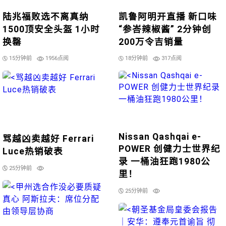
陆兆福败选不离真纳
凯鲁阿明开直播 新口味
1500顶安全头盔 1小时
“参峇辣椒酱” 2分钟创
换罄
200万令吉销量
15分钟前
1956点阅
18分钟前
317点阅
Nissan Qashqai e-
骂越凶卖越好 Ferrari
POWER 创健力士世界纪
Luce热销破表
录 一桶油狂跑1980公
25分钟前
里！
25分钟前