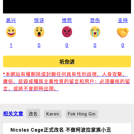
高兴
惊讶
愤怒
悲伤
支持
1
0
0
0
0
听你讲
*本網站有權刪除或封鎖任何具有性別歧視、人身攻擊、
庸俗、詆毀或種族主義性質的留言和用戶；必須審核的留
言，或將不會即時出現。
相关文章
改名
Karen
Fok Hing Gin
Nicolas Cage正式改名 不做柯波拉家族小丑