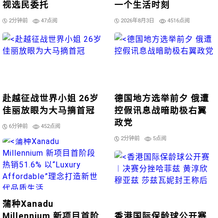
视选民委托
一个生活时刻
2分钟前
47点阅
2026年8月3日
4516点阅
赴越征战世界小姐 26岁
德国地方选举前夕 俄遭
佳丽放眼为大马摘首冠
控假讯息战暗助极右翼
政党
6分钟前
452点阅
2分钟前
5点阅
蒲种Xanadu
Millennium 新项目首阶
香港国际保龄球公开赛