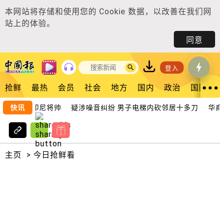
本网站将存储和使用您的
Cookie 数据
，以改善在我们网
站上的体验。
同意
登入
抢鲜
最热
会员
社会
地方
国内
政治
国际
球迷怒斥印尼将帅
快讯
疑涉噪音纠纷 男子电梯内砍邻居十多刀
华商
主页
>
今日抢鲜看