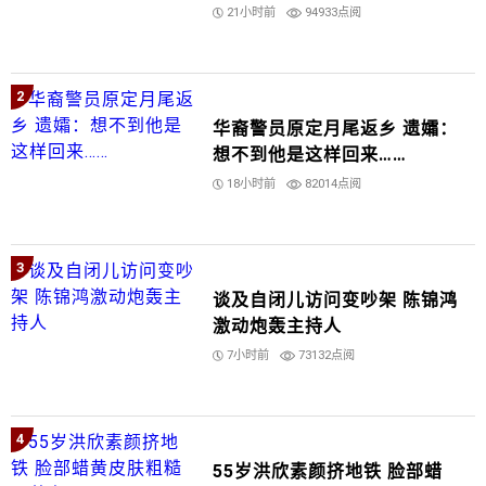
21小时前
94933点阅
2
华裔警员原定月尾返乡 遗孀：
想不到他是这样回来……
18小时前
82014点阅
3
谈及自闭儿访问变吵架 陈锦鸿
激动炮轰主持人
7小时前
73132点阅
4
55岁洪欣素颜挤地铁 脸部蜡