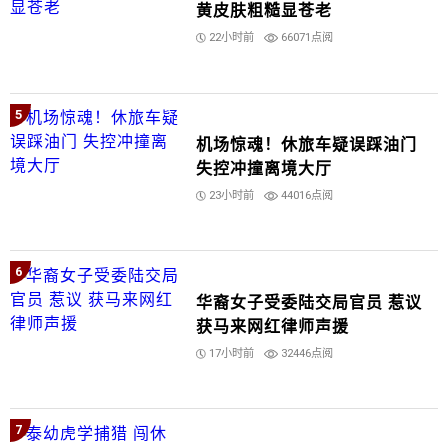
黄皮肤粗糙显苍老
22小时前
66071点阅
5
机场惊魂！休旅车疑误踩油门
失控冲撞离境大厅
23小时前
44016点阅
6
华裔女子受委陆交局官员 惹议
获马来网红律师声援
17小时前
32446点阅
7